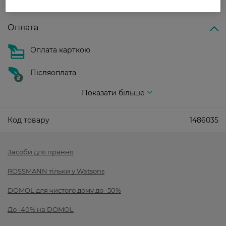
Показати більше
Оплата
Оплата карткою
Післяоплата
Показати більше
Код товару
1486035
Засоби для прання
ROSSMANN тільки у Watsons
DOMOL для чистого дому до -50%
До -40% на DOMOL