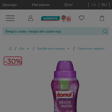
Бренди
Магазини
Блог
UA
RU
/
/
/
Дім
Засоби для прання
Перлинки парфумоваі дл
-30%