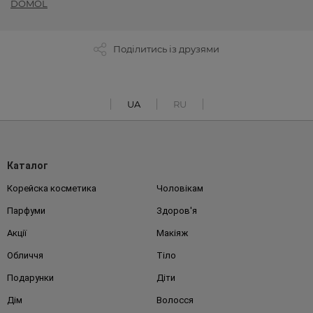
DOMOL
Поділитись із друзями
UA
RU
Каталог
Корейска косметика
Чоловікам
Парфуми
Здоров'я
Акції
Макіяж
Обличчя
Тіло
Подарунки
Діти
Дім
Волосся