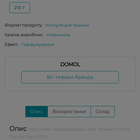
210 г
Формат продукту:
Капсули для прання
Країна-виробник:
Німеччина
Ефект:
Парфумування
DOMOL
Всі товари бренда
Опис
Використання
Склад
Опис
перлинок парфумованих для прання Domol
Purple Stars 210 г