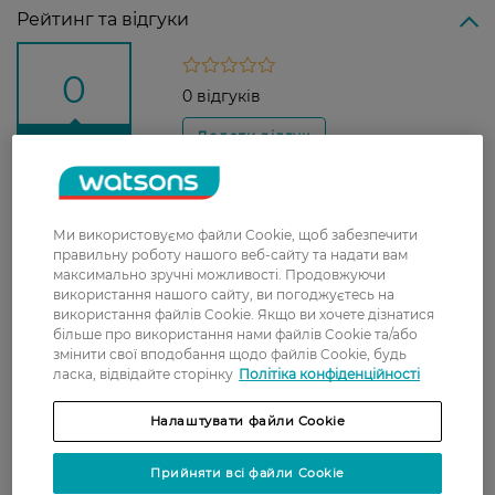
Рейтинг та відгуки
0
0 відгуків
З 0 відгуків
Доставка
Ми використовуємо файли Cookie, щоб забезпечити
правильну роботу нашого веб-сайту та надати вам
Нова пошта
максимально зручні можливості. Продовжуючи
У відділення Нової пошти - 99 грн,
використання нашого сайту, ви погоджуєтесь на
безкоштовно від 699 грн
використання файлів Cookie. Якщо ви хочете дізнатися
більше про використання нами файлів Cookie та/або
Укрпошта
змінити свої вподобання щодо файлів Cookie, будь
ласка, відвідайте сторінку
Політіка конфіденційності
Вартість доставки - 79 грн, безкоштовна
доставка від - 599 грн
Налаштувати файли Cookie
Забрати сьогодні в магазині Watsons
Прийняти всі файли Cookie
Вартість доставки - 0 грн
Вартість доставки - 99 грн, безкоштовна доставка від - 699 грн