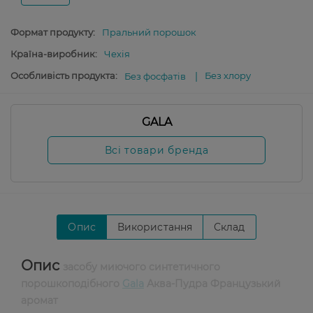
Формат продукту:
Пральний порошок
Країна-виробник:
Чехія
Особливість продукта:
Без хлору
Без фосфатів
GALA
Всі товари бренда
Опис
Використання
Склад
Опис
засобу миючого синтетичного
порошкоподібного
Gala
Аква-Пудра Французький
аромат