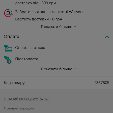
доставка від - 599 грн
Забрати сьогодні в магазині Watsons
Вартість доставки - 0 грн
Вартість доставки - 99 грн, безкоштовна доставка від - 699 грн
Показати більше
Оплата
Оплата карткою
Післяоплата
Показати більше
Код товару
1367805
Гарячий сезон у WATSONS
Пральні порошки