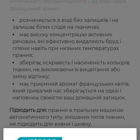
синтетичного порошкоподібного
Gala
Аква-Пудра
Французький аромат:
розчиняється в воді без залишків і не
залишає білих слідів на тканинах;
має високу концентрацію активних
речовин, які ефективно видаляють бруд і
плями навіть при низьких температурах
прання;
зберігає яскравість і насиченість кольорів
тканин, не викликаючи їх вицвітання або
зміну відтінку;
має приємний аромат французьких квітів,
який тривалий час зберігається на одязі і
наповнює свіжістю ваш домашній затишок.
Підходить для:
прання в пральних машинах
автоматичного типу, змішаних типів тканин,
не підходить для вовни і шовку.
Особливості складу:
не містить фосфатів та