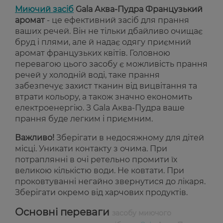
Миючий засіб
Gala Аква-Пудра Французький
аромат
- це ефективний засіб для прання
ваших речей. Він не тільки дбайливо очищає
бруд і плями, але й надає одягу приємний
аромат французьких квітів. Головною
перевагою цього засобу є можливість прання
речей у холодній воді, таке прання
забезпечує захист тканин від вицвітання та
втрати кольору, а також значно економить
електроенергію. З Gala Аква-Пудра ваше
прання буде легким і приємним.
Важливо!
Зберігати в недосяжному для дітей
місці. Уникати контакту з очима. При
потраплянні в очі ретельно промити їх
великою кількістю води. Не ковтати. При
проковтуванні негайно звернутися до лікаря.
Зберігати окремо від харчових продуктів.
Основні переваги
засобу миючого