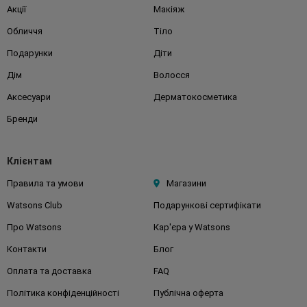
Акції
Макіяж
Обличчя
Тіло
Подарунки
Діти
Дім
Волосся
Аксесуари
Дерматокосметика
Бренди
Клієнтам
Правила та умови
Магазини
Watsons Club
Подарункові сертифікати
Про Watsons
Кар'єра у Watsons
Контакти
Блог
Оплата та доставка
FAQ
Політика конфіденційності
Публічна оферта