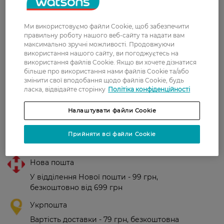
хлору.
Країна-виробник:
Чехія.
Ми використовуємо файли Cookie, щоб забезпечити
правильну роботу нашого веб-сайту та надати вам
максимально зручні можливості. Продовжуючи
Рейтинг та відгуки
використання нашого сайту, ви погоджуєтесь на
використання файлів Cookie. Якщо ви хочете дізнатися
більше про використання нами файлів Cookie та/або
0
змінити свої вподобання щодо файлів Cookie, будь
0 відгуків
ласка, відвідайте сторінку
Політіка конфіденційності
Налаштувати файли Cookie
З 0 відгуків
Прийняти всі файли Cookie
Доставка
Нова пошта
У відділення Нової пошти - 99 грн,
безкоштовно від 699 грн
Укрпошта
Вартість доставки - 79 грн, безкоштовна