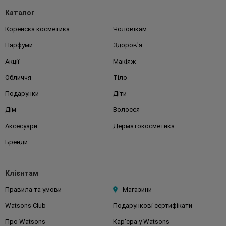
Каталог
Корейска косметика
Чоловікам
Парфуми
Здоров'я
Акції
Макіяж
Обличчя
Тіло
Подарунки
Діти
Дім
Волосся
Аксесуари
Дерматокосметика
Бренди
Клієнтам
Правила та умови
Магазини
Watsons Club
Подарункові сертифікати
Про Watsons
Кар'єра у Watsons