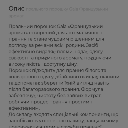
Опис
прального порошку Gala Французький
аромат
Пральний порошок Gala «Французький
аромат» створений для автоматичного
прання та стане чудовим рішенням для
догляду за речами всієї родини. Засіб
ефективно видаляє плями, надає одягу
свіжості та приємного аромату, поєднуючи
високу якість і доступну ціну.
Порошок підходить для прання білого та
кольорового одягу, дбайливо очищає тканини
та допомагає зберегти їхній вигляд навіть
після багаторазового прання. Формула
забезпечує чистоту без зайвих витрат,
роблячи процес прання простим і
ефективним.
До складу входять спеціальні компоненти, що
запобігають утворенню накипу, завдяки чому
подовжується термін служби пральної