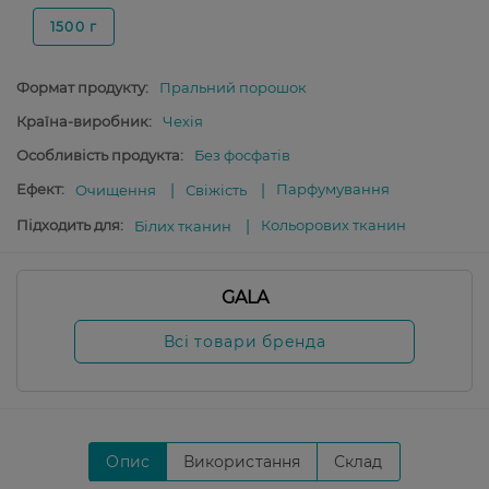
1500 г
Формат продукту:
Пральний порошок
Країна-виробник:
Чехія
Особливість продукта:
Без фосфатів
Ефект:
Парфумування
Очищення
Свіжість
Підходить для:
Кольорових тканин
Білих тканин
GALA
Всі товари бренда
Опис
Використання
Склад