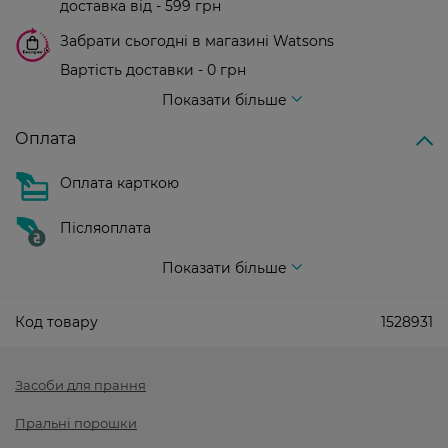
доставка від - 599 грн
Забрати сьогодні в магазині Watsons
Вартість доставки - 0 грн
Вартість доставки - 99 грн, безкоштовна доставка від - 699 грн
Показати більше
Оплата
Оплата карткою
Післяоплата
Показати більше
Код товару
1528931
Засоби для прання
Пральні порошки