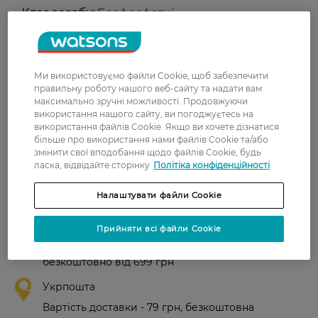
Клас засобу:
Безфосфатні
Країна-виробник:
Чехія
Рейтинг та відгуки
Ми використовуємо файли Cookie, щоб забезпечити
правильну роботу нашого веб-сайту та надати вам
максимально зручні можливості. Продовжуючи
0
використання нашого сайту, ви погоджуєтесь на
0 відгуків
використання файлів Cookie. Якщо ви хочете дізнатися
більше про використання нами файлів Cookie та/або
змінити свої вподобання щодо файлів Cookie, будь
З 0 відгуків
ласка, відвідайте сторінку
Політіка конфіденційності
Доставка
Налаштувати файли Cookie
Нова пошта
Прийняти всі файли Cookie
У відділення Нової пошти - 99 грн,
безкоштовно від 699 грн
Укрпошта
Вартість доставки - 79 грн, безкоштовна