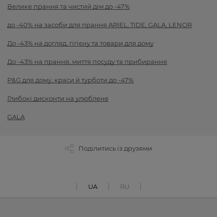
Велике прання та чистий дім до -47%
до -40% на засоби для прання ARIEL, TIDE, GALA, LENOR
До -43% на догляд, гігієну та товари для дому
До -43% на прання, миття посуду та прибирання
P&G для дому, краси й турботи до -47%
Глибокі дисконти на улюблене
GALA
Поділитись із друзями
UA
RU