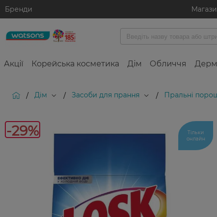
Бренди
Магаз
Акції
Корейська косметика
Дім
Обличчя
Дерм
Дім
Засоби для прання
Пральні поро
/
/
/
-29%
Тільки
онлайн