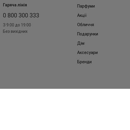
Гаряча лінія
Парфуми
0 800 300 333
Акції
Обличчя
З 9:00 до 19:00
Без вихідних
Подарунки
Дім
Аксесуари
Бренди