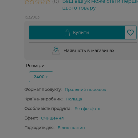
0
Ваш відгук може стати перш
цього товару
1532963
Наявність в магазинах
Розміри
2400 г
Формат продукту:
Пральний порошок
Країна-виробник:
Польща
Особливість продукта:
Без фосфатів
Ефект:
Очищення
Підходить для:
Білих тканин