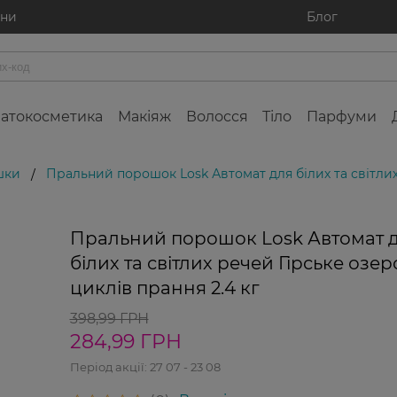
ини
Блог
атокосметика
Макіяж
Волосся
Тіло
Парфуми
шки
Пральний порошок Losk Автомат для білих та світлих 
/
Пральний порошок Losk Автомат 
білих та світлих речей Гірське озер
циклів прання 2.4 кг
398,99 ГРН
284,99 ГРН
Період акції:
27 07 - 23 08