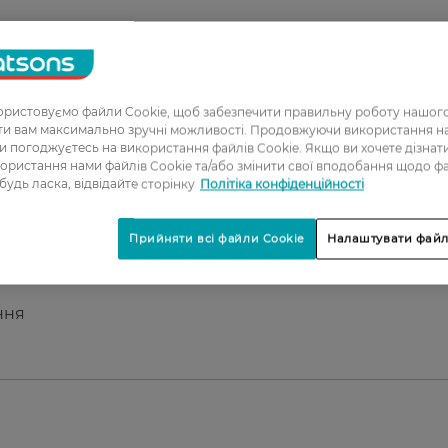
ання.
ристовуємо файли Cookie, щоб забезпечити правильну роботу нашого
ати вам максимально зручні можливості. Продовжуючи використання 
ви погоджуєтесь на використання файлів Cookie. Якщо ви хочете дізнат
ористання нами файлів Cookie та/або змінити свої вподобання щодо ф
 будь ласка, відвідайте сторінку
Політіка конфіденційності
Прийняти всі файли Cookie
Налаштувати файл
 +5°C до +40°C.
ння