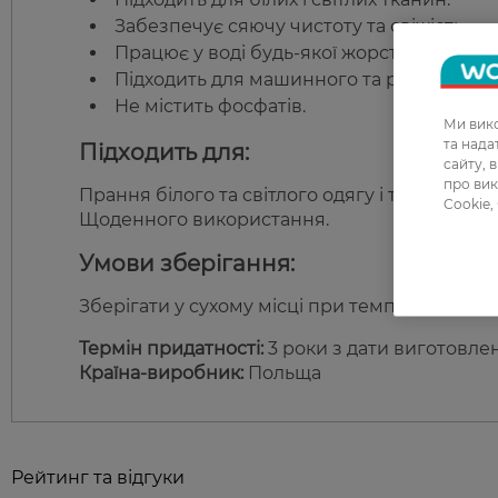
Забезпечує сяючу чистоту та свіжість.
Працює у воді будь-якої жорсткості.
Підходить для машинного та ручного пр
Не містить фосфатів.
Ми вико
та над
Підходить для:
сайту, 
про вик
Прання білого та світлого одягу і текстилю.
Cookie,
Щоденного використання.
Умови зберігання:
Зберігати у сухому місці при температурі від
Термін придатності:
3 роки з дати виготовле
Країна-виробник:
Польща
Рейтинг та відгуки