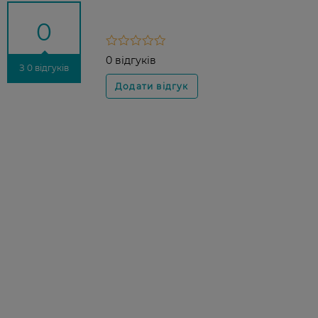
0
0 відгуків
З 0 відгуків