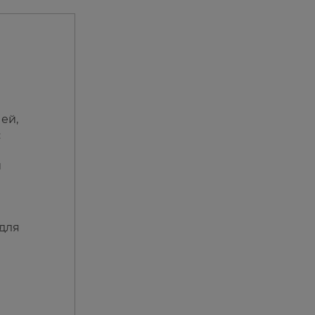
ей,
є
й
н
 для