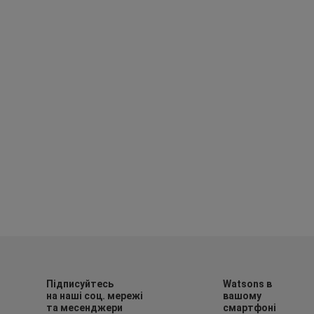
Підписуйтесь
Watsons в
на наші соц. мережі
вашому
та месенджери
смартфоні