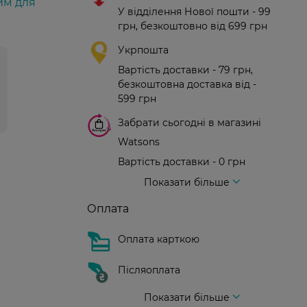
им для
У відділення Нової пошти - 99
грн, безкоштовно від 699 грн
Укрпошта
Вартість доставки - 79 грн,
безкоштовна доставка від -
599 грн
Забрати сьогодні в магазині
Watsons
Вартість доставки - 0 грн
Вартість доставки - 99 грн, безкоштовна доставка від - 699 грн
Доставка кур'єром нової пошти
Вартість доставки - 150 грн (до парадного)
Показати більше
Оплата
Оплата карткою
Післяоплата
Показати більше