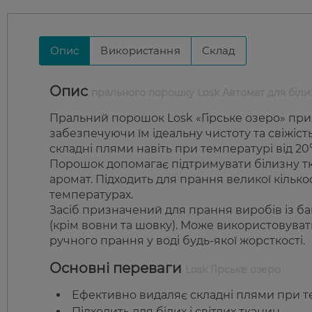
Опис
Використання
Склад
Опис
прального порошку Losk Автомат для білих
Пральний порошок Losk «Гірське озеро» приз
забезпечуючи їм ідеальну чистоту та свіжіс
складні плями навіть при температурі від 20
Порошок допомагає підтримувати білизну тк
аромат. Підходить для прання великої кількос
температурах.
Засіб призначений для прання виробів із ба
(крім вовни та шовку). Може використовуват
ручного прання у воді будь-якої жорсткості.
Основні переваги
Losk Гірське озеро
Ефективно видаляє складні плями при те
Підходить для білих і світлих тканин.