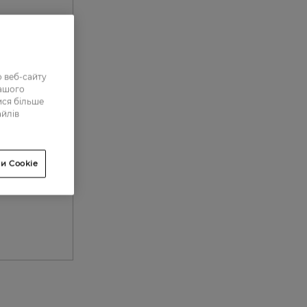
 веб-сайту
нашого
ися більше
айлів
и Cookie