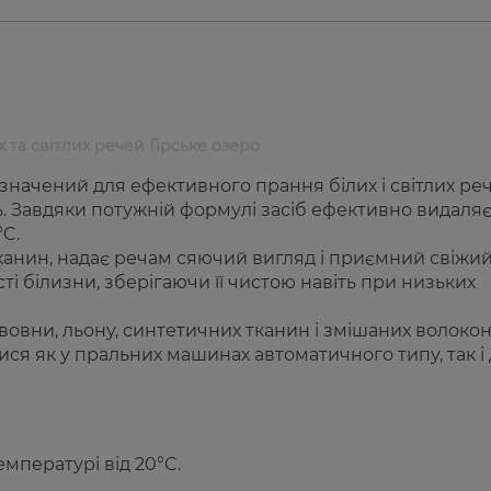
 та світлих речей Гірське озеро
начений для ефективного прання білих і світлих реч
ть. Завдяки потужній формулі засіб ефективно видаля
°C.
анин, надає речам сяючий вигляд і приємний свіжи
ті білизни, зберігаючи її чистою навіть при низьких
вовни, льону, синтетичних тканин і змішаних волоко
ися як у пральних машинах автоматичного типу, так і
мпературі від 20°C.