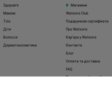
Здоров'я
Магазини
Макіяж
Watsons Club
Тіло
Подарункові сертифікати
Діти
Про Watsons
Волосся
Кар'єра у Watsons
Дерматокосметика
Контакти
Блог
Оплата та доставка
FAQ
Політика конфіденційності
Публічна оферта
ЗМІ про нас
Повернення замовлення