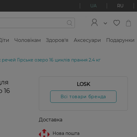
UA
RU
Діти
Чоловікам
Здоров'я
Аксесуари
Подарунки
речей Гірське озеро 16 циклів прання 2.4 кг
для
LOSK
о 16
Всі товари бренда
Доставка
Нова пошта