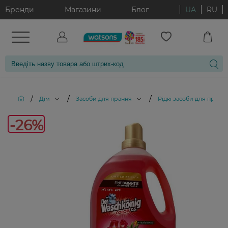
Бренди
Магазини
Блог
UA
RU
/
/
/
Дім
Засоби для прання
Рідкі засоби для пранн
-26%