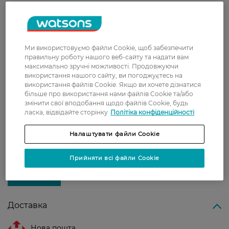
Склад:
Аніонні та неіоногенні ПАР,
полікарбоксилати, фосфонати, ензими,
Ми використовуємо файли Cookie, щоб забезпечити
ароматизатори, консерванти.
правильну роботу нашого веб-сайту та надати вам
максимально зручні можливості. Продовжуючи
Об’єм:
3.305 л
використання нашого сайту, ви погоджуєтесь на
використання файлів Cookie. Якщо ви хочете дізнатися
Країна-виробник:
Польща
більше про використання нами файлів Cookie та/або
змінити свої вподобання щодо файлів Cookie, будь
ласка, відвідайте сторінку
Політіка конфіденційності
Рейтинг та відгуки
Налаштувати файли Cookie
0
0 відгуків
Прийняти всі файли Cookie
З 0 відгуків
Доставка
Нова пошта