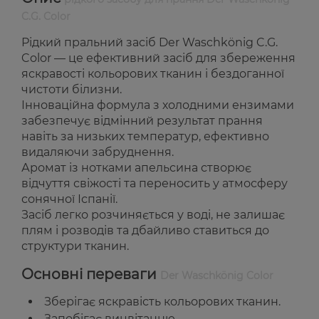
C.G. Color
Рідкий пральний засіб Der Waschkönig C.G.
Color — це ефективний засіб для збереження
яскравості кольорових тканин і бездоганної
чистоти білизни.
Інноваційна формула з холодними ензимами
забезпечує відмінний результат прання
навіть за низьких температур, ефективно
видаляючи забруднення.
Аромат із нотками апельсина створює
відчуття свіжості та переносить у атмосферу
сонячної Іспанії.
Засіб легко розчиняється у воді, не залишає
плям і розводів та дбайливо ставиться до
структури тканин.
Основні переваги
Der Waschkönig Color
Зберігає яскравість кольорових тканин.
Запобігає вицвітанню.