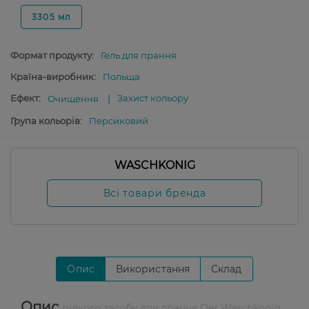
3305 мл
Формат продукту:
Гель для прання
Країна-виробник:
Польща
Ефект:
Захист кольору
Очищення
Група кольорів:
Персиковий
WASCHKONIG
Всі товари бренда
Опис
Використання
Склад
Опис
рідкого засобу для прання Der Waschkonig