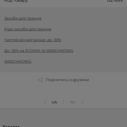
Код товару
1527699
Засоби для прання
Рідкі засоби для прання
Чистий дім вигідніше: до -35%
До -35% на ECOMIX та WASCHKONIG
WASCHKONIG
Поділитись із друзями
UA
RU