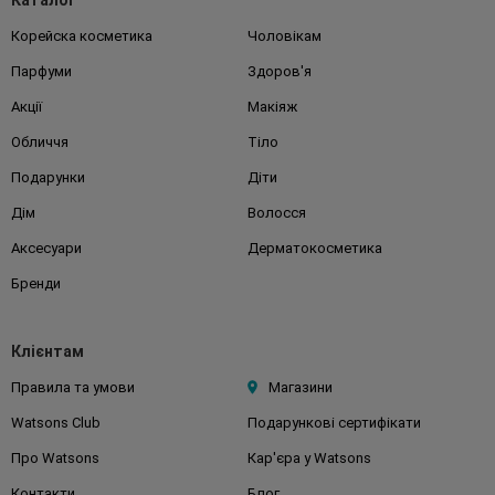
Каталог
Корейска косметика
Чоловікам
Парфуми
Здоров'я
Акції
Макіяж
Обличчя
Тіло
Подарунки
Діти
Дім
Волосся
Аксесуари
Дерматокосметика
Бренди
Клієнтам
Правила та умови
Магазини
Watsons Club
Подарункові сертифікати
Про Watsons
Кар'єра у Watsons
Контакти
Блог