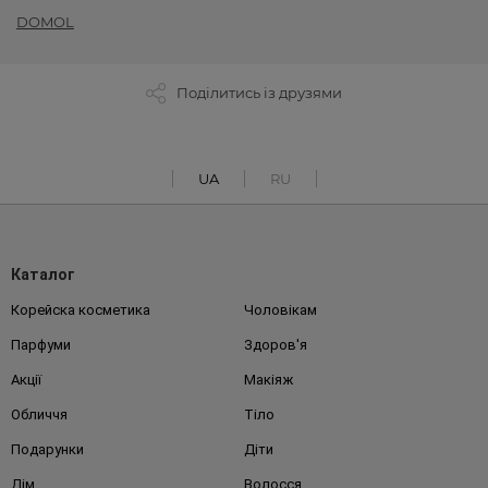
DOMOL
Поділитись із друзями
UA
RU
Каталог
Корейска косметика
Чоловікам
Парфуми
Здоров'я
Акції
Макіяж
Обличчя
Тіло
Подарунки
Діти
Дім
Волосся