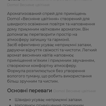
Domol Весняне цвітіння
Ароматизований спрей для приміщень
Domol «Весняне цвітіння» створений для
швидкого освіження повітря та наповнення
дому приємним квітковим ароматом. Він
допомагає перетворити простір на
атмосферу затишку та гармонії.
Засіб ефективно усуває неприємні запахи,
даруючи відчуття свіжості та чистоти. Легкий
аромат весняних квітів наповнює
приміщення м’яким і приємним звучанням,
створюючи комфортну атмосферу.
Формула розпилюється без утворення
вологого туману, що робить використання
більш зручним та чистим.
Основні переваги
Domol Весняне цвітіння
Швидко усуває неприємні запахи.
Наповнює приміщення приємним