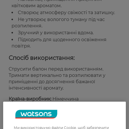
квітковим ароматом.
Створює атмосферу свіжості та затишку.
Не утворює вологого туману під час
розпилення.
Зручний у використанні вдома.
Підходить для щоденного освіження
повітря.
Спосіб використання:
Струсити балон перед використанням.
Тримати вертикально та розпилювати у
приміщенні до досягнення бажаної
інтенсивності аромату.
Країна-виробник:
Німеччина
Рейтинг та відгуки
Ми використовуємо файли Cookie, щоб забезпечити