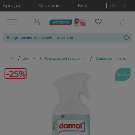
Бренди
Магазини
Блог
UA
RU
/
/
/
/
Дім
Господарські товари
Освіжувачі повітря
-25%
Новинка