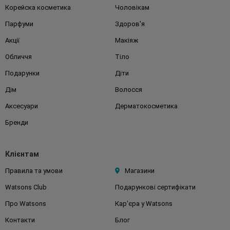
Корейска косметика
Чоловікам
Парфуми
Здоров'я
Акції
Макіяж
Обличчя
Тіло
Подарунки
Діти
Дім
Волосся
Аксесуари
Дерматокосметика
Бренди
Клієнтам
Правила та умови
Магазини
Watsons Club
Подарункові сертифікати
Про Watsons
Кар'єра у Watsons
Контакти
Блог