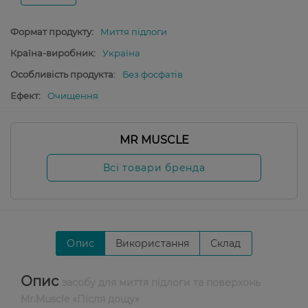
Формат продукту:
Миття підлоги
Країна-виробник:
Україна
Особливість продукта:
Без фосфатів
Ефект:
Очищення
MR MUSCLE
Всі товари бренда
Опис
Використання
Склад
Опис
засобу для миття підлоги та поверхонь
Mr.Muscle «Після дощу»