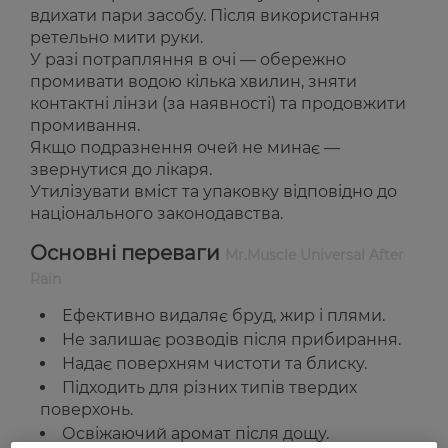
вдихати пари засобу. Після використання
ретельно мити руки.
У разі потрапляння в очі — обережно
промивати водою кілька хвилин, зняти
контактні лінзи (за наявності) та продовжити
промивання.
Якщо подразнення очей не минає —
звернутися до лікаря.
Утилізувати вміст та упаковку відповідно до
національного законодавства.
Основні переваги
Mr.Muscle Universal After
Rain
Ефективно видаляє бруд, жир і плями.
Не залишає розводів після прибирання.
Надає поверхням чистоти та блиску.
Підходить для різних типів твердих
поверхонь.
Освіжаючий аромат після дощу.