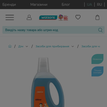
Бренди
Магазини
Блог
UA
RU
/
/
/
Дім
Засоби для прибирання
Засоби для чищен
Новинка
Тільки
онлайн