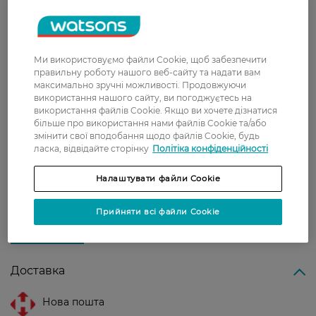
Підходить для дому та офісу.
Підходить для:
Ми використовуємо файли Cookie, щоб забезпечити
Миття підлоги, кахлю, паркету, керамічної
правильну роботу нашого веб-сайту та надати вам
плитки та інших твердих поверхонь.
максимально зручні можливості. Продовжуючи
використання нашого сайту, ви погоджуєтесь на
Країна-виробник:
Україна
використання файлів Cookie. Якщо ви хочете дізнатися
більше про використання нами файлів Cookie та/або
змінити свої вподобання щодо файлів Cookie, будь
Рейтинг та відгуки
ласка, відвідайте сторінку
Політіка конфіденційності
Налаштувати файли Cookie
0
0 відгуків
Прийняти всі файли Cookie
З 0 відгуків
Доставка
Нова пошта