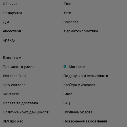
Обличчя
Тіло
Подарунки
Діти
Дім
Волосся
Аксесуари
Дерматокосметика
Бренди
Клієнтам
Правила та умови
Магазини
Watsons Club
Подарункові сертифікати
Про Watsons
Кар'єра у Watsons
Контакти
Блог
Оплата та доставка
FAQ
Політика конфіденційності
Публічна оферта
ЗМІ про нас
Повернення замовлення