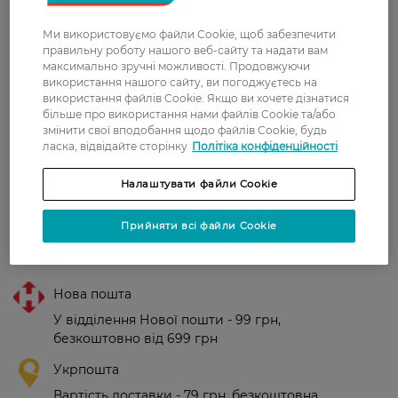
Ванни, кахлю, унітазу та раковини.
Ми використовуємо файли Cookie, щоб забезпечити
Країна-виробник:
Україна
правильну роботу нашого веб-сайту та надати вам
максимально зручні можливості. Продовжуючи
використання нашого сайту, ви погоджуєтесь на
використання файлів Cookie. Якщо ви хочете дізнатися
Рейтинг та відгуки
більше про використання нами файлів Cookie та/або
змінити свої вподобання щодо файлів Cookie, будь
ласка, відвідайте сторінку
Політіка конфіденційності
0
0 відгуків
Налаштувати файли Cookie
З 0 відгуків
Прийняти всі файли Cookie
Доставка
Нова пошта
У відділення Нової пошти - 99 грн,
безкоштовно від 699 грн
Укрпошта
Вартість доставки - 79 грн, безкоштовна