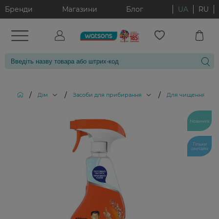
Бренди
Магазини
Блог
UA
RU
/
/
/
Дім
Засоби для прибирання
Для чищення ванн
Новинка
Тільки
онлайн