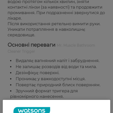
водою протягом кількох хвилин, зняти
контактні лінзи (за наявності) та продовжити
промивання. При подразненні звернутися до
лікаря.
Після використання ретельно вимити руки.
Уникати потрапляння в навколишнє
середовище.
Основні переваги
Mr. Muscle Bathroom
Cleaner Trigger
Видаляє вапняний наліт і забруднення.
Не залишає розводів від води та мила.
Дезінфікує поверхні.
Проникає у важкодоступні місця.
Повертає природний блиск поверхням.
Зручний формат тригера для
рівномірного нанесення.
Підходить для: