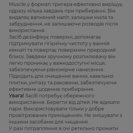
Muscle у форматі тригера ефективно вирішує
одразу кілька завдань при прибиранні. Він
видаляє вапняний наліт, залишки мила та
забруднення, не залишаючи розводів після
використання.
Засіб дезінфікує поверхні, допомагає
підтримувати гігієнічну чистоту у ванній
кімнаті та повертає поверхням природний
блиск. Завдяки зручному розпилювачу він
легко проникає у важкодоступні місця,
забезпечуючи рівномірне нанесення.
Підходить для очищення ванни, кахельної
плитки, унітазу та раковини, забезпечуючи
ефективне щоденне прибирання.
Увага!
Засіб потребує обережного
використання. Берегти від дітей. Не вдихати
пари. Використовувати тільки у добре
провітрюваних приміщеннях. Не змішувати з
іншими засобами для чищення.
У разі потрапляння в очі ретельно промити