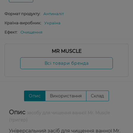
Формат продукту:
Антиналіт
Країна-виробник:
Україна
Ефект:
Очищення
MR MUSCLE
Всі товари бренда
Опис
Використання
Склад
Опис
засобу для чищення ванної Mr. Muscle
(тригер)
Універсальний засіб для чищення ванної Mr.