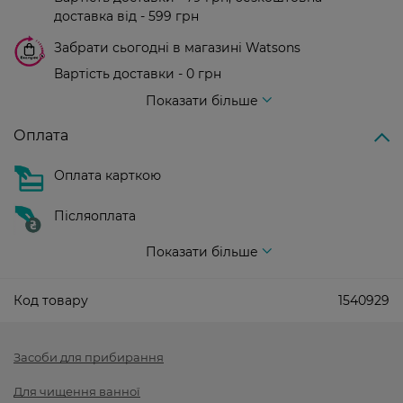
доставка від - 599 грн
Забрати сьогодні в магазині Watsons
Вартість доставки - 0 грн
Вартість доставки - 99 грн, безкоштовна доставка від - 699 грн
Показати більше
Оплата
Оплата карткою
Післяоплата
Показати більше
Код товару
1540929
Засоби для прибирання
Для чищення ванної