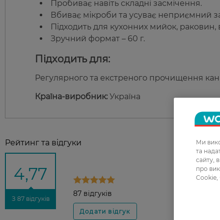
Пробиває навіть складні засмічення.
Вбиває мікроби та усуває неприємний за
Підходить для кухонних мийок, раковин, 
Зручний формат – 60 г.
Підходить для:
Регулярного та екстреного прочищення канал
Країна-виробник:
Україна
Рейтинг та відгуки
Ми вико
та над
сайту, 
4,77
про вик
Cookie,
87 відгуків
З 87 відгуків