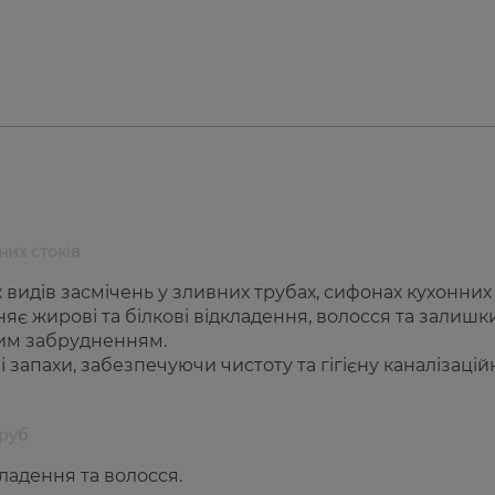
них стоків
 видів засмічень у зливних трубах, сифонах кухонних
яє жирові та білкові відкладення, волосся та залишки 
ним забрудненням.
запахи, забезпечуючи чистоту та гігієну каналізацій
труб
ладення та волосся.