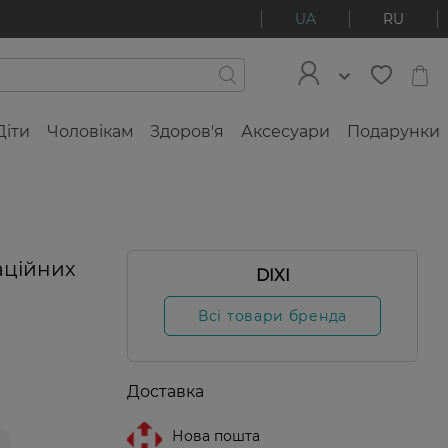
UA
RU
Діти
Чоловікам
Здоров'я
Аксесуари
Подарунки
аційних
DIXI
Всі товари бренда
Доставка
Нова пошта