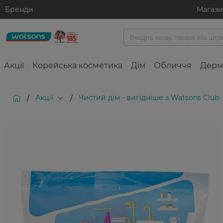
Бренди
Магаз
Акції
Корейська косметика
Дім
Обличчя
Дерм
Акції
Чистий дім - вигідніше з Watsons Club
/
/