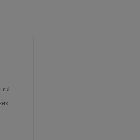
їжі,
них