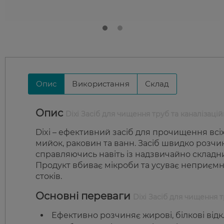
Опис
Використання
Склад
Опис
Dixi Засіб для чищення труб та каналізацій
Dixi – ефективний засіб для прочищення всіх
мийок, раковин та ванн. Засіб швидко розчин
справляючись навіть із надзвичайно склад
Продукт вбиває мікроби та усуває неприємні 
стоків.
Основні переваги
Dixi Засіб для чищення 
Ефективно розчиняє жирові, білкові відк