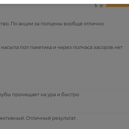
5
во. По акции за полцены вообще отлично.
 насыпа пол пакетика и через полчаса засоров нет
рубы прочищает на ура и быстро
ективный. Отличный результат.