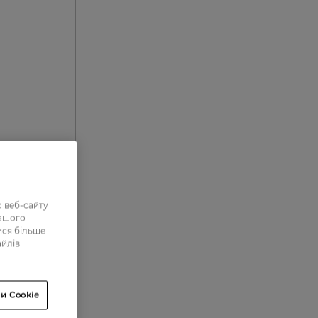
 веб-сайту
нашого
ися більше
0
айлів
1
3
и Cookie
11