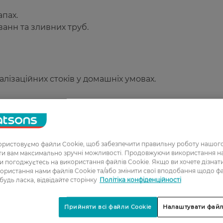
пах.
ванн та зливних труб.
ізаційних стоків у домашніх умовах.
ристовуємо файли Cookie, щоб забезпечити правильну роботу нашого
ати вам максимально зручні можливості. Продовжуючи використання 
ви погоджуєтесь на використання файлів Cookie. Якщо ви хочете дізнат
1
ористання нами файлів Cookie та/або змінити свої вподобання щодо ф
 будь ласка, відвідайте сторінку
Політіка конфіденційності
2
3
Прийняти всі файли Cookie
Налаштувати файл
4