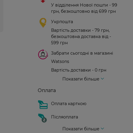
У відділення Нової пошти - 99
грн, безкоштовно від 699 грн
Укрпошта
Вартість доставки - 79 грн,
безкоштовна доставка від -
599 грн
Забрати сьогодні в магазині
Watsons
Вартість доставки - 0 грн
Вартість доставки - 99 грн, безкоштовна доставка від - 699 грн
Доставка кур'єром нової пошти
Вартість доставки - 150 грн (до парадного)
Показати більше
Оплата
Оплата карткою
Післяоплата
Показати більше