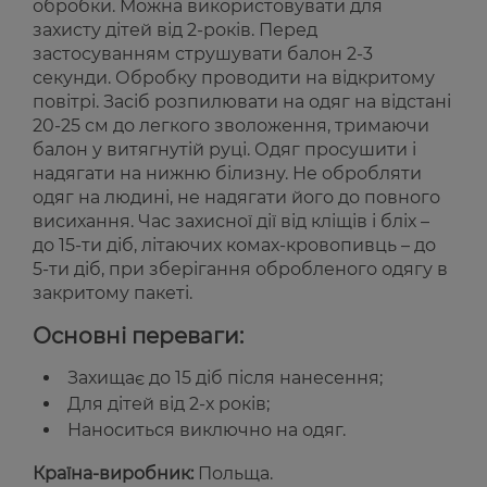
обробки. Можна використовувати для
захисту дітей від 2-років. Перед
застосуванням струшувати балон 2-3
секунди. Обробку проводити на відкритому
повітрі. Засіб розпилювати на одяг на відстані
20-25 см до легкого зволоження, тримаючи
балон у витягнутій руці. Одяг просушити і
надягати на нижню білизну. Не обробляти
одяг на людині, не надягати його до повного
висихання. Час захисної дії від кліщів і бліх –
до 15-ти діб, літаючих комах-кровопивць – до
5-ти діб, при зберігання обробленого одягу в
закритому пакеті.
Основні переваги:
Захищає до 15 діб після нанесення;
Для дітей від 2-х років;
Наноситься виключно на одяг.
Країна-виробник:
Польща.