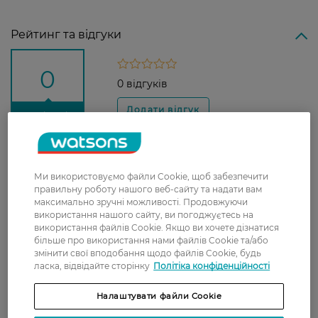
Рейтинг та відгуки
0
0 відгуків
З 0 відгуків
Доставка
Ми використовуємо файли Cookie, щоб забезпечити
Нова пошта
правильну роботу нашого веб-сайту та надати вам
максимально зручні можливості. Продовжуючи
У відділення Нової пошти - 99 грн,
використання нашого сайту, ви погоджуєтесь на
безкоштовно від 699 грн
використання файлів Cookie. Якщо ви хочете дізнатися
більше про використання нами файлів Cookie та/або
Укрпошта
змінити свої вподобання щодо файлів Cookie, будь
ласка, відвідайте сторінку
Політіка конфіденційності
Вартість доставки - 79 грн, безкоштовна
доставка від - 599 грн
Налаштувати файли Cookie
Забрати сьогодні в магазині Watsons