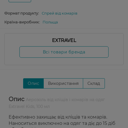
Формат продукту:
Спрей від комарів
Країна-виробник:
Польща
EXTRAVEL
Всі товари бренда
Опис
Використання
Склад
Опис
Аерозоль від кліщів і комарів на одяг
Extravel Kids, 100 мл
Ефективно захищає від кліщів та комарів.
Наноситься виключно на одяг та діє до 15 діб