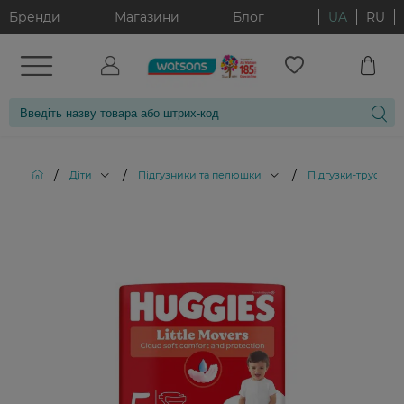
Бренди
Магазини
Блог
UA
RU
/
/
/
Діти
Підгузники та пелюшки
Підгузки-трусики