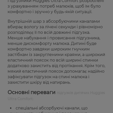
Підгузники Huggies Ultra Comfort розроблені
з урахуванням потреб малюків, щоб їм було
комфортно і зручно у будь-якій ситуації.
Внутрішній шар з абсорбуючими каналами
вбирає вологу за лічені секунди і рівномірно
розподіляєє її по всій довжині підгузка.
Менше набухання і провисання підгузника,
менше дискомфорту малюка. Дитині буде
комфортно завдяки широким гнучким
застібкам із закругленими краями, а широкий
еластичний поясок по всій ширині спинки
додатково захистить від протікання. Крім того,
мякий еластичний поясок допомагає надійно
зафіксувати підгузок на спині малюка і
захистити шкіру від натирань.
Основні переваги
підгузків дитячих Huggies
Ultra Comfort:
спеціальні абсорбуючі канали, що