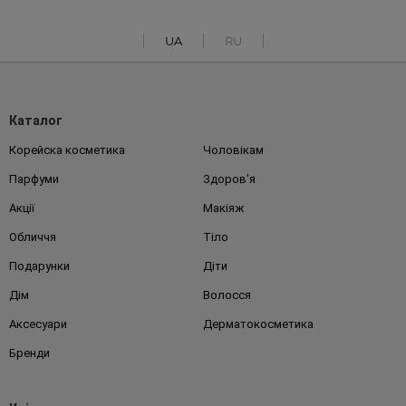
UA
RU
Каталог
Корейска косметика
Чоловікам
Парфуми
Здоров'я
Акції
Макіяж
Обличчя
Тіло
Подарунки
Діти
Дім
Волосся
Аксесуари
Дерматокосметика
Бренди