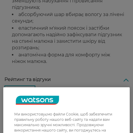
зменшують набухання і провисання
підгузника;
абсорбуючий шар вбирає вологу за лічені
секунди;
еластичний м'який поясок і застібки
допомагають надійно зафіксувати підгузник
на спині малюка і захистити шкіру від
розтирань;
анатомічна форма для комфорту між
ніжок малюка.
Рейтинг та відгуки
0
0 відгуків
З 0 відгуків
Ми використовуємо файли Cookie, щоб забезпечити
правильну роботу нашого веб-сайту та надати вам
максимально зручні можливості. Продовжуючи
використання нашого сайту, ви погоджуєтесь на
Доставка