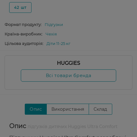
42 шт
Формат продукту:
Підгузки
Країна-виробник:
Чехія
Цільова аудиторія:
Діти 11-25 кг
HUGGIES
Всі товари бренда
Опис
Використання
Склад
Опис
підгузків дитячих Huggies Ultra Comfort