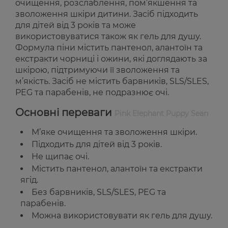
очищення, розслаблення, пом’якшення та
зволоження шкіри дитини. Засіб підходить
для дітей від 3 років та може
використовуватися також як гель для душу.
Формула піни містить пантенол, алантоїн та
екстракти чорниці і ожини, які доглядають за
шкірою, підтримуючи її зволоження та
м’якість. Засіб не містить барвників, SLS/SLES,
PEG та парабенів, не подразнює очі.
Основні переваги
Pink Elephant Puppy Sean
М’яке очищення та зволоження шкіри.
Підходить для дітей від 3 років.
Не щипає очі.
Містить пантенол, алантоїн та екстракти
ягід.
Без барвників, SLS/SLES, PEG та
парабенів.
Можна використовувати як гель для душу.