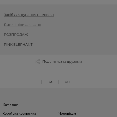
Засіб для купання немовлят
Дитячі піни для ванн
РОЗПРОДАЖ
PINK ELEPHANT
Поділитись із друзями
UA
RU
Каталог
Корейска косметика
Чоловікам