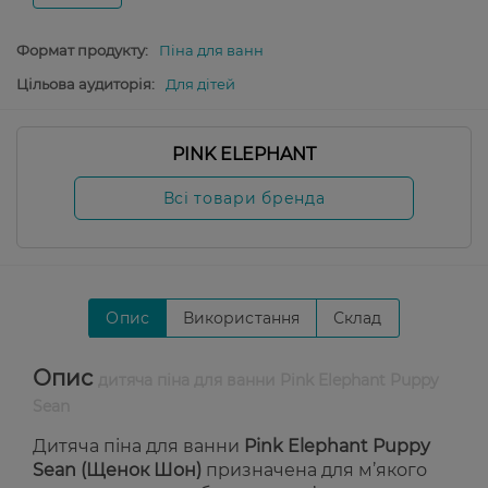
Формат продукту:
Піна для ванн
Цільова аудиторія:
Для дітей
PINK ELEPHANT
Всі товари бренда
Опис
Використання
Склад
Опис
дитяча піна для ванни Pink Elephant Puppy
Sean
Дитяча піна для ванни
Pink Elephant Puppy
Sean (Щенок Шон)
призначена для м’якого