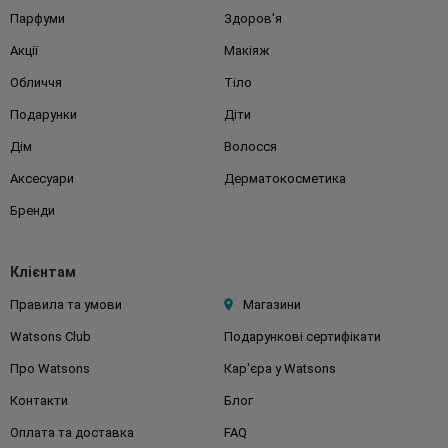
Парфуми
Здоров'я
Акції
Макіяж
Обличчя
Тіло
Подарунки
Діти
Дім
Волосся
Аксесуари
Дерматокосметика
Бренди
Клієнтам
Правила та умови
Магазини
Watsons Club
Подарункові сертифікати
Про Watsons
Кар'єра у Watsons
Контакти
Блог
Оплата та доставка
FAQ