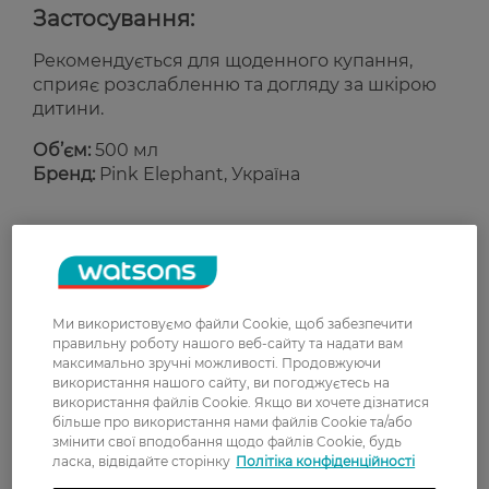
Застосування:
Рекомендується для щоденного купання,
сприяє розслабленню та догляду за шкірою
дитини.
Об’єм:
500 мл
Бренд:
Pink Elephant, Україна
Рейтинг та відгуки
0
0 відгуків
Ми використовуємо файли Cookie, щоб забезпечити
правильну роботу нашого веб-сайту та надати вам
максимально зручні можливості. Продовжуючи
З 0 відгуків
використання нашого сайту, ви погоджуєтесь на
використання файлів Cookie. Якщо ви хочете дізнатися
більше про використання нами файлів Cookie та/або
Доставка
змінити свої вподобання щодо файлів Cookie, будь
ласка, відвідайте сторінку
Політіка конфіденційності
Нова пошта