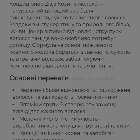
Кондиціонер Ziaja Козине молоко —
натуральний цілющий засіб для
пошкодженого, сухого та жорсткого волосся.
Завдяки вмісту кератину та природного білка,
кондиціонер активно відновлює структуру
волосся там, де воно особливо потребує
догляду. Формула на основі поживного
козиного молока бореться з ламкістю, сухістю
та втратами волосся, забезпечуючи
комплексне відновлення та зміцнення.
Основні переваги
кондиціонеру Ziaja:
Кератин і білки відновлюють пошкоджене
волосся та заліковують посічені кінчики.
Вітаміни групи В створюють захисну
плівку для кожного волоска.
Молочні кислоти стимулюють
вироблення колагену для пружності та сили.
Кальцій зміцнює корені та запобігає