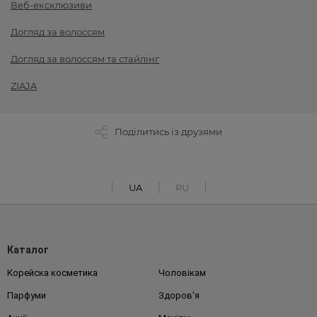
Веб-ексклюзиви
Догляд за волоссям
Догляд за волоссям та стайлінг
ZIAJA
Поділитись із друзями
UA
RU
Каталог
Корейска косметика
Чоловікам
Парфуми
Здоров'я