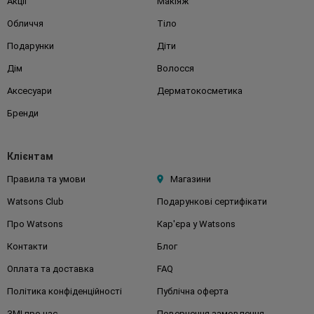
Акції
Макіяж
Обличчя
Тіло
Подарунки
Діти
Дім
Волосся
Аксесуари
Дерматокосметика
Бренди
Клієнтам
Правила та умови
Магазини
Watsons Club
Подарункові сертифікати
Про Watsons
Кар'єра у Watsons
Контакти
Блог
Оплата та доставка
FAQ
Політика конфіденційності
Публічна оферта
ЗМІ про нас
Повернення замовлення