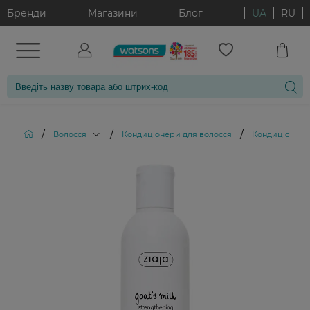
Бренди
Магазини
Блог
UA
RU
/
/
/
Волосся
Кондиціонери для волосся
Кондиціонер д