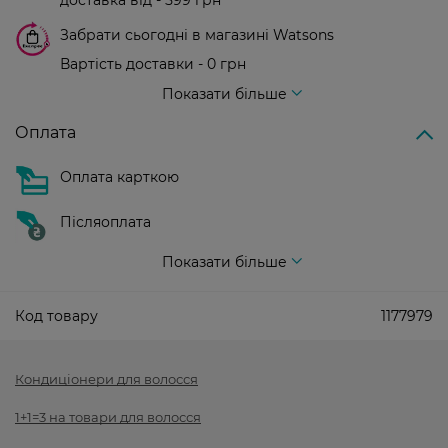
доставка від - 599 грн
Забрати сьогодні в магазині Watsons
Вартість доставки - 0 грн
Вартість доставки - 99 грн, безкоштовна доставка від - 699 грн
Показати більше
Оплата
Оплата карткою
Післяоплата
Показати більше
Код товару
1177979
Кондиціонери для волосся
1+1=3 на товари для волосся