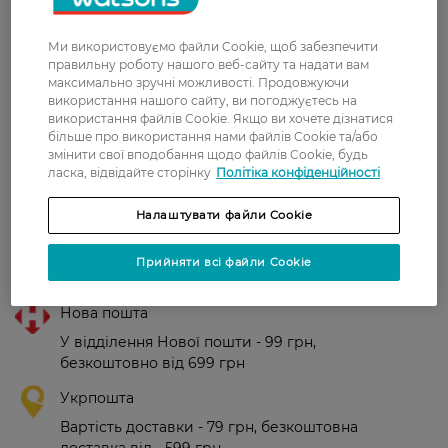
Ми використовуємо файли Cookie, щоб забезпечити
правильну роботу нашого веб-сайту та надати вам
Алена
Очень понравился кондиционер.
максимально зручні можливості. Продовжуючи
19 вересня, 2019
Прекрасно восстанавливает
використання нашого сайту, ви погоджуєтесь на
волосы.
використання файлів Cookie. Якщо ви хочете дізнатися
більше про використання нами файлів Cookie та/або
змінити свої вподобання щодо файлів Cookie, будь
Татьяна
Хороший кондиционер, смягчает
ласка, відвідайте сторінку
Політіка конфіденційності
17 липня, 2018
волосы.
Налаштувати файли Cookie
Прийняти всі файли Cookie
Доставка
Нова пошта
У відділення Нової пошти - 99 грн,
безкоштовно від 699 грн
Укрпошта
Вартість доставки - 79 грн, безкоштовна