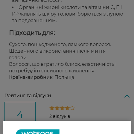
випадінню волосся.
Органічні жирні кислоти та вітаміни C, E і
PP живлять шкіру голови, борються з лупою
та подразненням.
Підходить для:
Сухого, пошкодженого, ламкого волосся.
Щоденного використання після миття
голови.
Волосся, що втратило блиск, еластичність і
потребує інтенсивного живлення.
Країна-виробник:
Польща
Рейтинг та відгуки
4
2 відгуків
З 2 відгуків