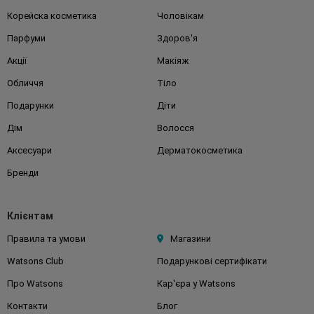
Корейска косметика
Чоловікам
Парфуми
Здоров'я
Акції
Макіяж
Обличчя
Тіло
Подарунки
Діти
Дім
Волосся
Аксесуари
Дерматокосметика
Бренди
Клієнтам
Правила та умови
Магазини
Watsons Club
Подарункові сертифікати
Про Watsons
Кар'єра у Watsons
Контакти
Блог