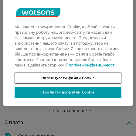
З 0 відгуків
Ми використовуємо файли Cookie, щоб забезпечити
Доставка
правильну роботу нашого веб-сайту та надати вам
максимально зручні можливості. Продовжуючи
Нова пошта
використання нашого сайту, ви погоджуєтесь на
використання файлів Cookie. Якщо ви хочете дізнатися
У відділення Нової пошти - 99 грн,
більше про використання нами файлів Cookie та/або
безкоштовно від 699 грн
змінити свої вподобання щодо файлів Cookie, будь
ласка, відвідайте сторінку
Політіка конфіденційності
Укрпошта
Вартість доставки - 79 грн, безкоштовна
Налаштувати файли Cookie
доставка від - 599 грн
Прийняти всі файли Cookie
Забрати сьогодні в магазині Watsons
Вартість доставки - 0 грн
Вартість доставки - 99 грн, безкоштовна доставка від - 699 грн
Показати більше
Оплата