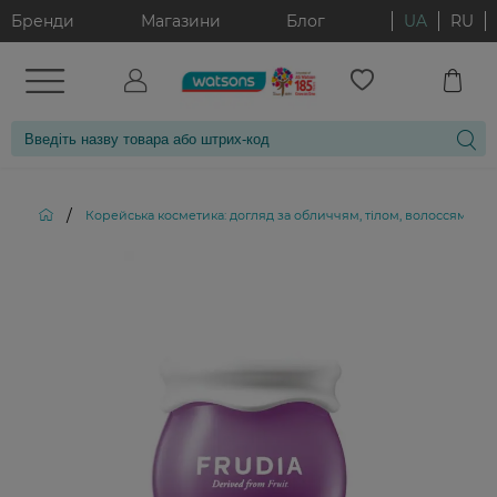
Бренди
Магазини
Блог
UA
RU
/
Корейська косметика: догляд за обличчям, тілом, волоссям і д