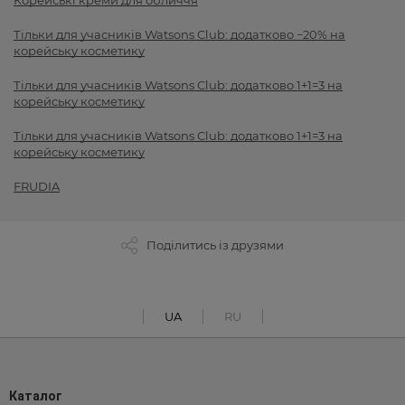
Корейські креми для обличчя
Тільки для учасників Watsons Club: додатково −20% на
корейську косметику
Тільки для учасників Watsons Club: додатково 1+1=3 на
корейську косметику
Тільки для учасників Watsons Club: додатково 1+1=3 на
корейську косметику
FRUDIA
Поділитись із друзями
UA
RU
Каталог