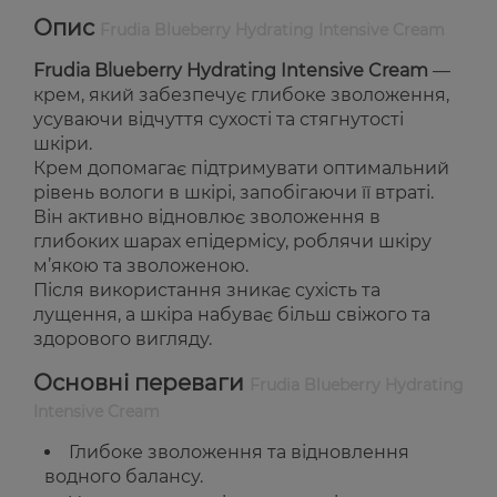
Опис
Frudia Blueberry Hydrating Intensive Cream
Frudia Blueberry Hydrating Intensive Cream
—
крем, який забезпечує глибоке зволоження,
усуваючи відчуття сухості та стягнутості
шкіри.
Крем допомагає підтримувати оптимальний
рівень вологи в шкірі, запобігаючи її втраті.
Він активно відновлює зволоження в
глибоких шарах епідермісу, роблячи шкіру
м’якою та зволоженою.
Після використання зникає сухість та
лущення, а шкіра набуває більш свіжого та
здорового вигляду.
Основні переваги
Frudia Blueberry Hydrating
Intensive Cream
Глибоке зволоження та відновлення
водного балансу.