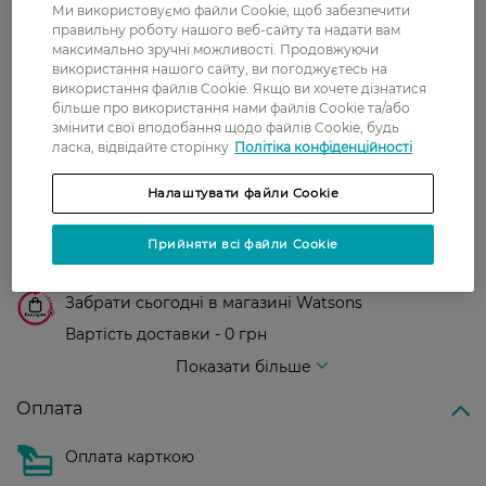
З 0 відгуків
Ми використовуємо файли Cookie, щоб забезпечити
правильну роботу нашого веб-сайту та надати вам
максимально зручні можливості. Продовжуючи
Доставка
використання нашого сайту, ви погоджуєтесь на
використання файлів Cookie. Якщо ви хочете дізнатися
більше про використання нами файлів Cookie та/або
Нова пошта
змінити свої вподобання щодо файлів Cookie, будь
ласка, відвідайте сторінку
Політіка конфіденційності
У відділення Нової пошти - 99 грн,
безкоштовно від 699 грн
Налаштувати файли Cookie
Укрпошта
Вартість доставки - 79 грн, безкоштовна
Прийняти всі файли Cookie
доставка від - 599 грн
Забрати сьогодні в магазині Watsons
Вартість доставки - 0 грн
Вартість доставки - 99 грн, безкоштовна доставка від - 699 грн
Показати більше
Оплата
Оплата карткою