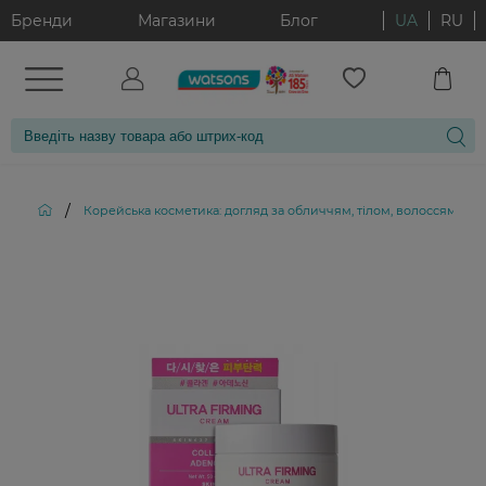
Бренди
Магазини
Блог
UA
RU
/
Корейська косметика: догляд за обличчям, тілом, волоссям і д