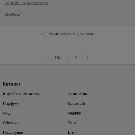
корейську косметику
SKIN627
Поділитись із друзями
UA
RU
Каталог
Корейска косметика
Чоловікам
Парфуми
Здоров'я
Акції
Макіяж
Обличчя
Тіло
Подарунки
Діти