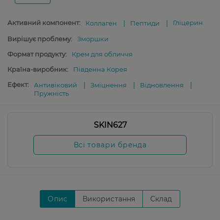
Активний компонент:
Гліцерин
Коллаген
Пептиди
Вирішує проблему:
Зморшки
Формат продукту:
Крем для обличчя
Країна-виробник:
Південна Корея
Ефект:
Антивіковий
Зміцнення
Відновлення
Пружність
SKIN627
Всі товари бренда
Опис
Використання
Склад