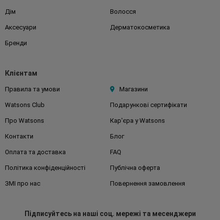
Дім
Волосся
Аксесуари
Дерматокосметика
Бренди
Клієнтам
Правила та умови
Магазини
Watsons Club
Подарункові сертифікати
Про Watsons
Кар'єра у Watsons
Контакти
Блог
Оплата та доставка
FAQ
Політика конфіденційності
Публічна оферта
ЗМІ про нас
Повернення замовлення
Підписуйтесь
на наші соц. мережі
та месенджери