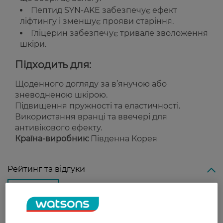
Пептид SYN-AKE забезпечує ефект
ліфтингу і зменшує прояви старіння.
Гліцерин забезпечує тривале зволоження
шкіри.
Підходить для:
Щоденного догляду за в’янучою або
зневодненою шкірою.
Підвищення пружності та еластичності.
Використання вранці та ввечері для
антивікового ефекту.
Країна-виробник:
Південна Корея
Рейтинг та відгуки
0
0 відгуків