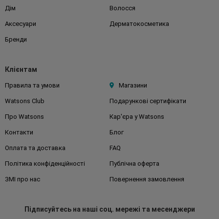
Дім
Волосся
Аксесуари
Дерматокосметика
Бренди
Клієнтам
Правила та умови
Магазини
Watsons Club
Подарункові сертифікати
Про Watsons
Кар'єра у Watsons
Контакти
Блог
Оплата та доставка
FAQ
Політика конфіденційності
Публічна оферта
ЗМІ про нас
Повернення замовлення
Підписуйтесь
на наші соц. мережі
та месенджери