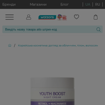
Бренди
Магазини
Блог
UA
RU
/
Корейська косметика: догляд за обличчям, тілом, волоссям і д