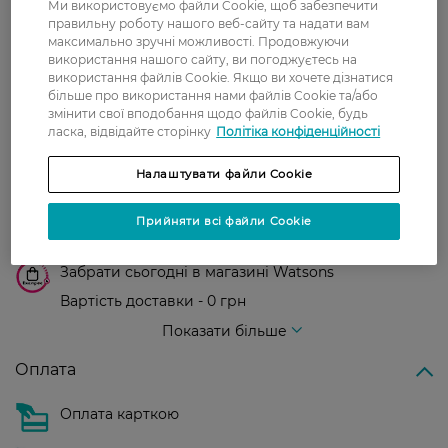
Ми використовуємо файли Cookie, щоб забезпечити
правильну роботу нашого веб-сайту та надати вам
максимально зручні можливості. Продовжуючи
Доставка
використання нашого сайту, ви погоджуєтесь на
використання файлів Cookie. Якщо ви хочете дізнатися
більше про використання нами файлів Cookie та/або
Нова пошта
змінити свої вподобання щодо файлів Cookie, будь
У відділення Нової пошти - 99 грн,
ласка, відвідайте сторінку
Політіка конфіденційності
безкоштовно від 699 грн
Налаштувати файли Cookie
Укрпошта
Вартість доставки - 79 грн, безкоштовна
Прийняти всі файли Cookie
доставка від - 599 грн
Забрати сьогодні в магазині Watsons
Вартість доставки - 0 грн
Вартість доставки - 99 грн, безкоштовна доставка від - 699 грн
Показати більше
Оплата
Оплата карткою