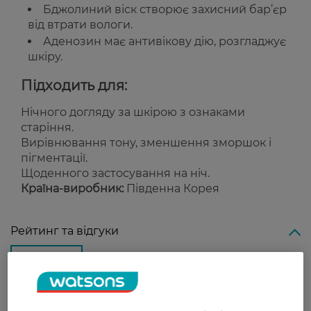
Бджолиний віск створює захисний бар’єр
від втрати вологи.
Аденозин має антивікову дію, розгладжує
шкіру.
Підходить для:
Нічного догляду за шкірою з ознаками
старіння.
Вирівнювання тону, зменшення зморшок і
пігментації.
Щоденного застосування на ніч.
Країна-виробник:
Південна Корея
Рейтинг та відгуки
0
0 відгуків
З 0 відгуків