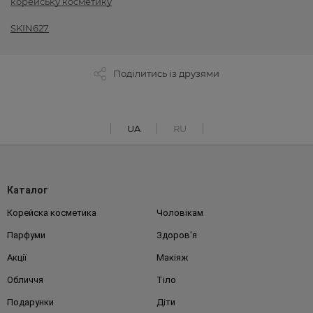
корейську косметику
SKIN627
Поділитись із друзями
UA
RU
Каталог
Корейска косметика
Чоловікам
Парфуми
Здоров'я
Акції
Макіяж
Обличчя
Тіло
Подарунки
Діти