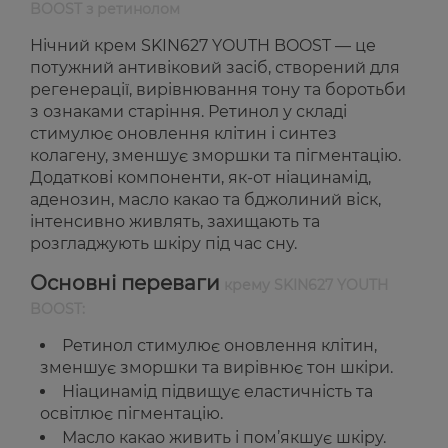
BOOST з ретинолом
Нічний крем SKIN627 YOUTH BOOST — це
потужний антивіковий засіб, створений для
регенерації, вирівнювання тону та боротьби
з ознаками старіння. Ретинол у складі
стимулює оновлення клітин і синтез
колагену, зменшує зморшки та пігментацію.
Додаткові компоненти, як-от ніацинамід,
аденозин, масло какао та бджолиний віск,
інтенсивно живлять, захищають та
розгладжують шкіру під час сну.
Основні переваги
крему SKIN627 YOUTH
BOOST:
Ретинол стимулює оновлення клітин,
зменшує зморшки та вирівнює тон шкіри.
Ніацинамід підвищує еластичність та
освітлює пігментацію.
Масло какао живить і пом’якшує шкіру.