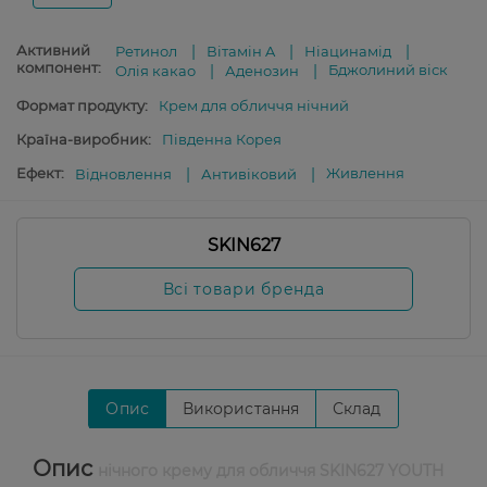
Активний
Ретинол
Вітамін A
Ніацинамід
компонент:
Бджолиний віск
Олія какао
Аденозин
Формат продукту:
Крем для обличчя нічний
Країна-виробник:
Південна Корея
Ефект:
Живлення
Відновлення
Антивіковий
SKIN627
Всі товари бренда
Опис
Використання
Склад
Опис
нічного крему для обличчя SKIN627 YOUTH