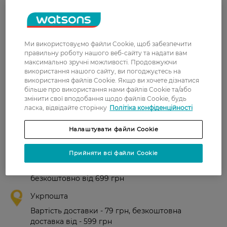
Тетяна
Гарний крем, дійсно добре
14 квітня, 2026
зволожує і живить шкіру, у мене -
Ми використовуємо файли Cookie, щоб забезпечити
комбінована.
правильну роботу нашого веб-сайту та надати вам
максимально зручні можливості. Продовжуючи
використання нашого сайту, ви погоджуєтесь на
Олександра
Превосходный крем , я в восторге
використання файлів Cookie. Якщо ви хочете дізнатися
15 травня, 2025
))
більше про використання нами файлів Cookie та/або
змінити свої вподобання щодо файлів Cookie, будь
ласка, відвідайте сторінку
Політіка конфіденційності
Налаштувати файли Cookie
Доставка
Нова пошта
Прийняти всі файли Cookie
У відділення Нової пошти - 99 грн,
безкоштовно від 699 грн
Укрпошта
Вартість доставки - 79 грн, безкоштовна
доставка від - 599 грн