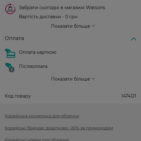
Забрати сьогодні в магазині Watsons
Вартість доставки - 0 грн
Вартість доставки - 99 грн, безкоштовна доставка від - 699 грн
Показати більше
Оплата
Оплата карткою
Післяоплата
Показати більше
Код товару
1474121
Корейська косметика для обличчя
Корейські бренди: додатково −20% за промокодом
Корейські креми для обличчя