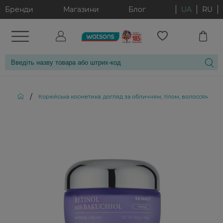
Бренди
Магазини
Блог
UA
RU
/
Корейська косметика: догляд за обличчям, тілом, волоссям і д