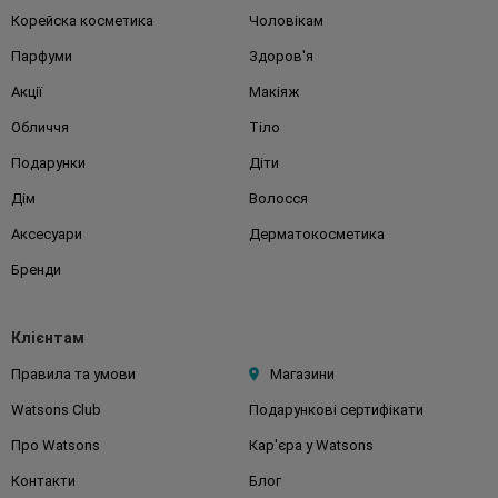
Корейска косметика
Чоловікам
Парфуми
Здоров'я
Акції
Макіяж
Обличчя
Тіло
Подарунки
Діти
Дім
Волосся
Аксесуари
Дерматокосметика
Бренди
Клієнтам
Правила та умови
Магазини
Watsons Club
Подарункові сертифікати
Про Watsons
Кар'єра у Watsons
Контакти
Блог