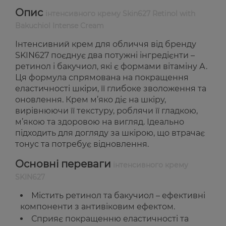
Опис
інтенсивного крему Skin627 Retinol with
Bakuchiol Intense Cream
Інтенсивний крем для обличчя від бренду
SKIN627 поєднує два потужні інгредієнти –
ретинол і бакучиол, які є формами вітаміну А.
Ця формула спрямована на покращення
еластичності шкіри, її глибоке зволоження та
оновлення. Крем м’яко діє на шкіру,
вирівнюючи її текстуру, роблячи її гладкою,
м’якою та здоровою на вигляд. Ідеально
підходить для догляду за шкірою, що втрачає
тонус та потребує відновлення.
Основні переваги
інтенсивного крему
SKIN627
Містить ретинол та бакучиол – ефективні
компоненти з антивіковим ефектом.
Сприяє покращенню еластичності та