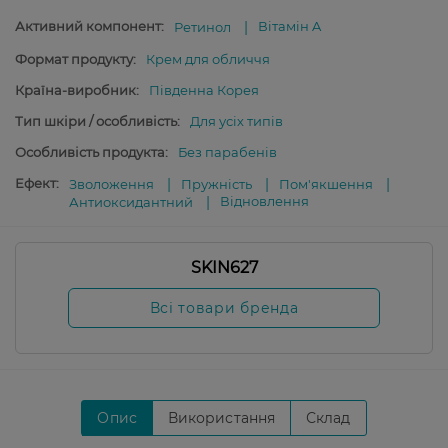
Активний компонент:
Вітамін A
Ретинол
Формат продукту:
Крем для обличчя
Країна-виробник:
Південна Корея
Тип шкіри / особливість:
Для усіх типів
Особливість продукта:
Без парабенів
Ефект:
Зволоження
Пружність
Пом'якшення
Відновлення
Антиоксидантний
SKIN627
Всі товари бренда
Опис
Використання
Склад