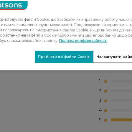
льного Frudia Avocado:
ристовуємо файли Cookie, щоб забезпечити правильну роботу нашого
ати вам максимально зручні можливості. Продовжуючи використання 
ви погоджуєтесь на використання файлів Cookie. Якщо ви хочете дізнат
ористання нами файлів Cookie та/або змінити свої вподобання щодо ф
 будь ласка, відвідайте сторінку
Політіка конфіденційності
Прийняти всі файли Cookie
Налаштувати файл
1
2
3
4
5