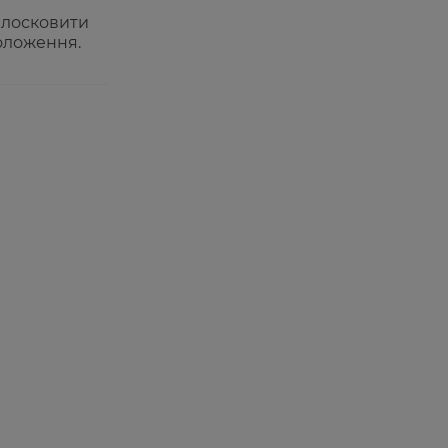
и лосковити
воложення.