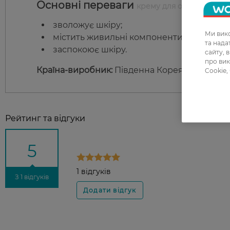
Основні переваги
крему для обличчя живи
зволожує шкіру;
Ми вико
містить живильні компоненти;
та над
заспокоює шкіру.
сайту, 
про вик
Країна-виробник:
Південна Корея
Cookie,
Рейтинг та відгуки
5
1 відгуків
З 1 відгуків