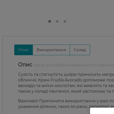
Опис
Використання
Склад
Опис
крему для обличчя живильного Frudia Av
Сухість та стягнутість шкіри приносить непр
обличчя. Крем Frudia Avocado допоможе позб
авокадо та аміно-кислотам, які живлять та з
також у складі пантенол, який заспокоює та п
Важливо! Припинити використання у разі по
уражених ділянок, таких як рани, дерматит, е