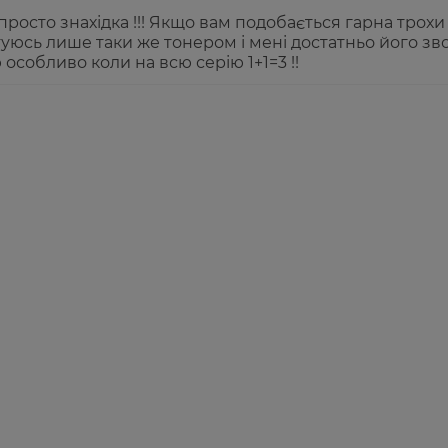
росто знахідка !!! Якщо вам подобається гарна трох
туюсь лише таки же тонером і мені достатньо його з
особливо коли на всю серію 1+1=3 !!