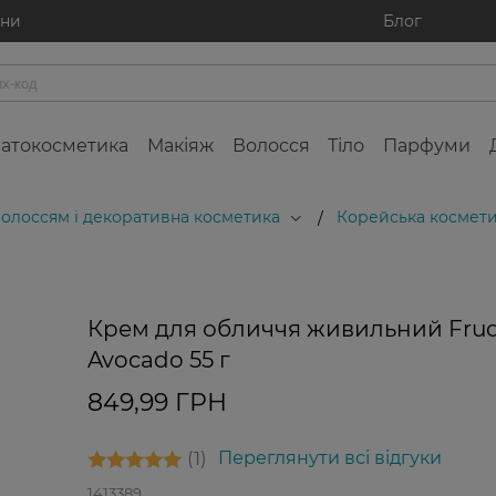
ини
Блог
атокосметика
Макіяж
Волосся
Тіло
Парфуми
 волоссям і декоративна косметика
Корейська космети
/
Крем для обличчя живильний Frud
Avocado 55 г
849,99 ГРН
1
Переглянути всі відгуки
1413389