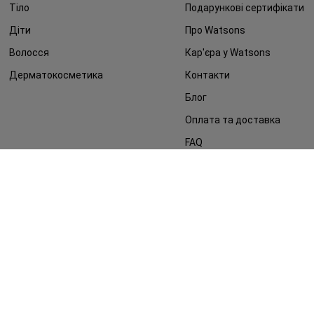
Тіло
Подарункові сертифікати
Діти
Про Watsons
Волосся
Кар'єра у Watsons
Дерматокосметика
Контакти
Блог
Оплата та доставка
FAQ
Політика конфіденційності
Публічна оферта
ЗМІ про нас
Повернення замовлення
©2014 - 2026. Умови використання сайту