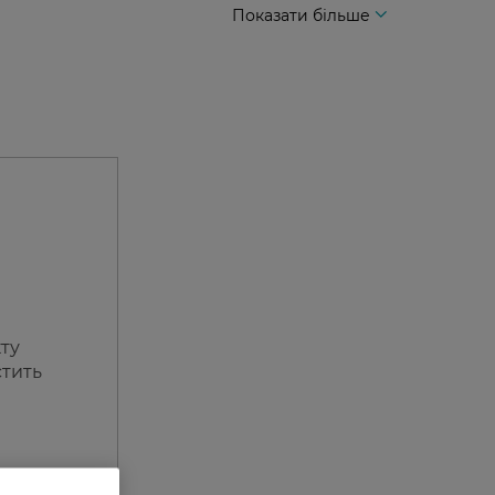
Показати більше
кту
стить