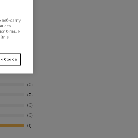
 веб-сайту
нашого
ися більше
айлів
и Cookie
0
0
0
0
1