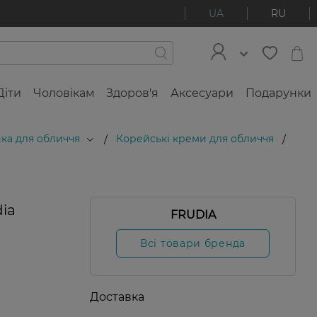
UA
RU
Діти
Чоловікам
Здоров'я
Аксесуари
Подарунки
ка для обличчя
Корейські креми для обличчя
/
/
ia
FRUDIA
Всі товари бренда
Доставка