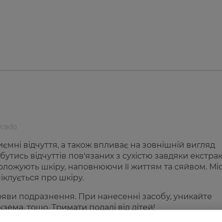
ocado
иємні відчуття, а також впливає на зовнішній вигляд
утись відчуттів пов'язаних з сухістю завдяки екстра
воложують шкіру, наповнюючи її життям та сяйвом. Мі
іклується про шкіру.
яви подразнення. При нанесенні засобу, уникайте
кзема, тощо. Тримати подалі від дітей!