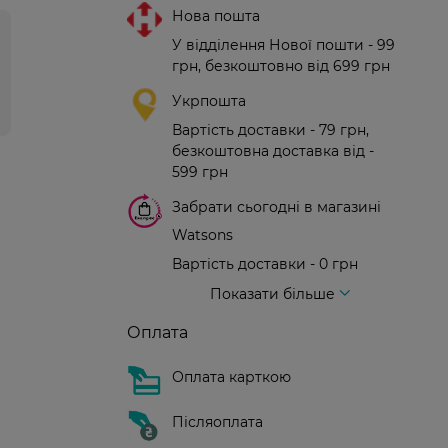
Нова пошта
У відділення Нової пошти - 99
грн, безкоштовно від 699 грн
Укрпошта
Вартість доставки - 79 грн,
безкоштовна доставка від -
599 грн
Забрати сьогодні в магазині
Watsons
Вартість доставки - 0 грн
Вартість доставки - 99 грн, безкоштовна доставка від - 699 грн
Доставка кур'єром нової пошти
Вартість доставки - 150 грн (до парадного)
Показати більше
Оплата
Оплата карткою
Післяоплата