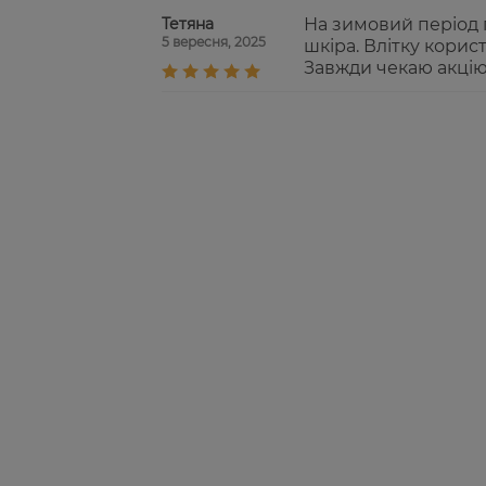
Тетяна
На зимовий період п
5 вересня, 2025
шкіра. Влітку корис
Завжди чекаю акцію 