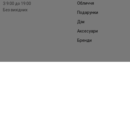
Обличчя
З 9:00 до 19:00
Без вихідних
Подарунки
Дім
Аксесуари
Бренди