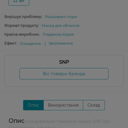
22 мл
Вирішує проблему:
Розширені пори
Формат продукту:
Маска для обличчя
Країна-виробник:
Південна Корея
Ефект:
Зволоження
Очищення
SNP
Всі товари бренда
Опис
Використання
Склад
Опис
очищувальної тканинної маски SNP Jeju