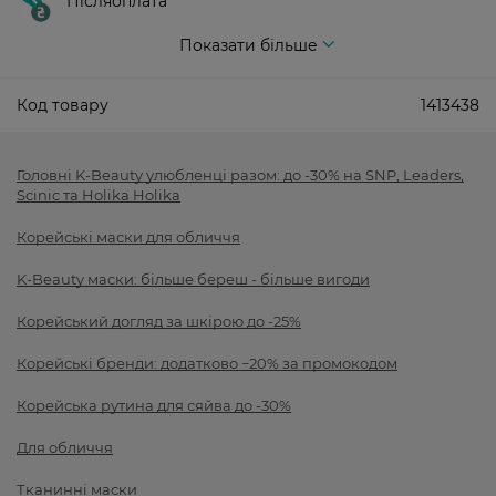
Післяоплата
Показати більше
Код товару
1413438
Головні K-Beauty улюбленці разом: до -30% на SNP, Leaders,
Scinic та Holika Holika
Корейські маски для обличчя
K-Beauty маски: більше береш - більше вигоди
Корейський догляд за шкірою до -25%
Корейські бренди: додатково −20% за промокодом
Корейська рутина для сяйва до -30%
Для обличчя
Тканинні маски