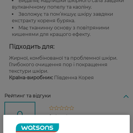
Видаляє надлишки шкірного сала завдяки
вулканічному попелу та каоліну.
Зволожує та пом’якшує шкіру завдяки
екстракту кореня буряка.
Має тканинну основу з повітряними
кишенями для кращого ефекту.
Підходить для:
Жирної, комбінованої та проблемної шкіри.
Глибокого очищення пор і покращення
текстури шкіри.
Країна-виробник:
Південна Корея
Рейтинг та відгуки
0
0 відгуків
З 0 відгуків