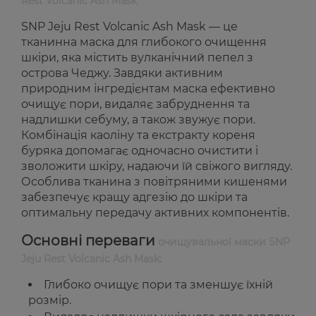
Rest Volcanic Ash Mask
SNP Jeju Rest Volcanic Ash Mask — це
тканинна маска для глибокого очищення
шкіри, яка містить вулканічний пепел з
острова Чеджу. Завдяки активним
природним інгредієнтам маска ефективно
очищує пори, видаляє забруднення та
надлишки себуму, а також звужує пори.
Комбінація каоліну та екстракту кореня
буряка допомагає одночасно очистити і
зволожити шкіру, надаючи їй свіжого вигляду.
Особлива тканина з повітряними кишенями
забезпечує кращу адгезію до шкіри та
оптимальну передачу активних компонентів.
Основні переваги
очищувальної маски SNP
Jeju Rest Volcanic Ash Mask:
Глибоко очищує пори та зменшує їхній
розмір.