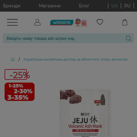
Бренди
Магазини
Блог
UA
RU
/
Корейська косметика: догляд за обличчям, тілом, волоссям і д
-25%