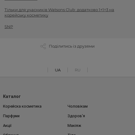
Тільки для учасників Watsons Club: додатково 1+1=3 на
корейську косметику
SNP
Поділитись із друзями
UA
RU
Каталог
Корейска косметика
Чоловікам
Парфуми
Здоров'я
Акції
Макіяж