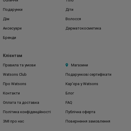
Обличчя
Тіло
Подарунки
Діти
Дім
Волосся
Аксесуари
Дерматокосметика
Бренди
Клієнтам
Правила та умови
Магазини
Watsons Club
Подарункові сертифікати
Про Watsons
Кар'єра у Watsons
Контакти
Блог
Оплата та доставка
FAQ
Політика конфіденційності
Публічна оферта
ЗМІ про нас
Повернення замовлення