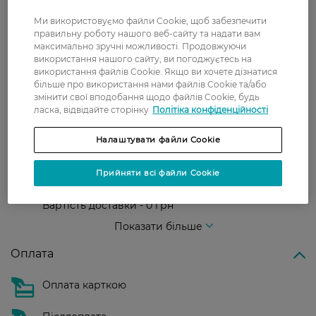
Ми використовуємо файли Cookie, щоб забезпечити
Доставка
правильну роботу нашого веб-сайту та надати вам
максимально зручні можливості. Продовжуючи
використання нашого сайту, ви погоджуєтесь на
Нова пошта
використання файлів Cookie. Якщо ви хочете дізнатися
більше про використання нами файлів Cookie та/або
У відділення Нової пошти - 99 грн,
змінити свої вподобання щодо файлів Cookie, будь
безкоштовно від 699 грн
ласка, відвідайте сторінку
Політіка конфіденційності
Укрпошта
Налаштувати файли Cookie
Вартість доставки - 79 грн, безкоштовна
доставка від - 599 грн
Прийняти всі файли Cookie
Забрати сьогодні в магазині Watsons
Вартість доставки - 0 грн
Вартість доставки - 99 грн, безкоштовна доставка від - 699 грн
Показати більше
Оплата
Оплата карткою