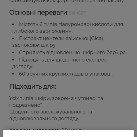
забезпечують комфортне нанесення засобу.
Основні переваги
Skin627
Містять 6 типів гіалуронової кислоти для
глибокого зволоження.
Екстракт центели азійської (Cica)
заспокоює шкіру.
Сприяють відновленню шкірного бар’єра.
Підходять для щоденного експрес-
догляду.
60 зручних круглих педів в упаковці.
Підходить для:
Усіх типів шкіри, зокрема чутливої та
подразненої.
Щоденного зволожувального та
відновлювального догляду.
Кількість в упаковці:
60 педів
Країна-виробник:
Південна Корея