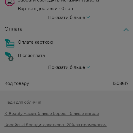
Забрати сьогодні в магазині Watsons
Вартість доставки - 0 грн
Вартість доставки - 99 грн, безкоштовна доставка від - 699 грн
Показати більше
Оплата
Оплата карткою
Післяоплата
Показати більше
Код товару
1508617
Пади для обличчя
K-Beauty маски: більше береш - більше вигоди
Корейські бренди: додатково −20% за промокодом