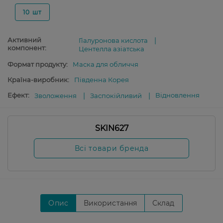
10 шт
Активний
Гіалуронова кислота
компонент:
Центелла азіатська
Формат продукту:
Маска для обличчя
Країна-виробник:
Південна Корея
Ефект:
Відновлення
Зволоження
Заспокійливий
SKIN627
Всі товари бренда
Опис
Використання
Склад