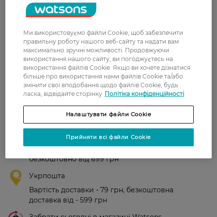
Рейтинг та відгуки
Ми використовуємо файли Cookie, щоб забезпечити
правильну роботу нашого веб-сайту та надати вам
максимально зручні можливості. Продовжуючи
0
використання нашого сайту, ви погоджуєтесь на
0 відгуків
використання файлів Cookie. Якщо ви хочете дізнатися
більше про використання нами файлів Cookie та/або
З 0 відгуків
змінити свої вподобання щодо файлів Cookie, будь
ласка, відвідайте сторінку
Політіка конфіденційності
Доставка
Налаштувати файли Cookie
Нова пошта
Прийняти всі файли Cookie
У відділення Нової пошти - 99 грн,
безкоштовно від 699 грн
Укрпошта
Вартість доставки - 79 грн, безкоштовна
доставка від - 599 грн