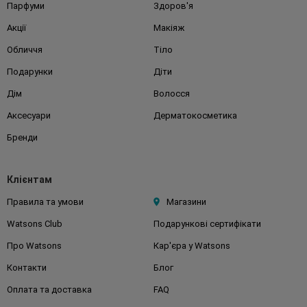
Парфуми
Здоров'я
Акції
Макіяж
Обличчя
Тіло
Подарунки
Діти
Дім
Волосся
Аксесуари
Дерматокосметика
Бренди
Клієнтам
Правила та умови
Магазини
Watsons Club
Подарункові сертифікати
Про Watsons
Кар'єра у Watsons
Контакти
Блог
Оплата та доставка
FAQ