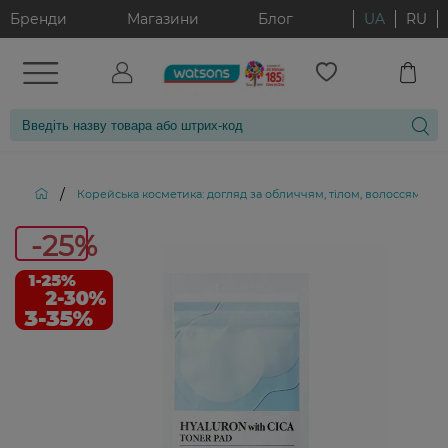
Бренди
Магазини
Блог
UA
RU
/
Корейська косметика: догляд за обличчям, тілом, волоссям і д
-25%