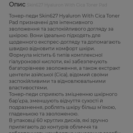
Опис
Skin627 Hyaluron With Cica Toner Pad
Тонер-педи Skin627 Hyaluron With Cica Toner
Pad призначені для інтенсивного
зволоження та заспокійливого догляду за
шкірою. Вони ідеально підходять для
щоденного експрес-догляду та допомагають
швидко відновити комфорт шкіри.
Формула містить 6 типів комплексної
гіалуронової кислоти, які забезпечують
багаторівневе зволоження, а також екстракт
центели азійської (Cica), відомий своїми
заспокійливими та відновлювальними
властивостями.
Тонер-педи сприяють зміцненню шкірного
бар’єра, зменшують відчуття сухості й
подразнення, роблять шкіру більш м’якою,
гладенькою та зволоженою.
В упаковці 60 круглих дисків, які зручно
прилягають до контурів обличчя та