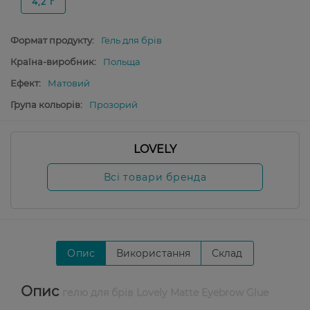
4,2 г
Формат продукту:
Гель для брів
Країна-виробник:
Польща
Ефект:
Матовий
Група кольорів:
Прозорий
LOVELY
Всі товари бренда
Опис
Використання
Склад
Опис
гелю для брів Lovely Matte Eyebrow Glue