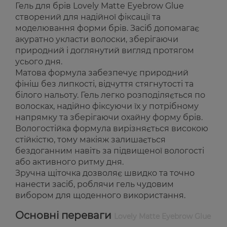
Гель для брів Lovely Matte Eyebrow Glue
створений для надійної фіксації та
моделювання форми брів. Засіб допомагає
акуратно укласти волоски, зберігаючи
природний і доглянутий вигляд протягом
усього дня.
Матова формула забезпечує природний
фініш без липкості, відчуття стягнутості та
білого нальоту. Гель легко розподіляється по
волосках, надійно фіксуючи їх у потрібному
напрямку та зберігаючи охайну форму брів.
Вологостійка формула вирізняється високою
стійкістю, тому макіяж залишається
бездоганним навіть за підвищеної вологості
або активного ритму дня.
Зручна щіточка дозволяє швидко та точно
нанести засіб, роблячи гель чудовим
вибором для щоденного використання.
Основні переваги
Lovely Matte Eyebrow Glue