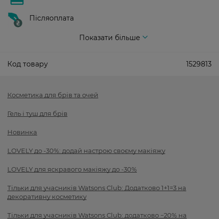
Післяоплата
Показати більше
Код товару
1529813
Косметика для брів та очей
Гель і туш для брів
Новинка
LOVELY до -30%: додай настрою своєму макіяжу
LOVELY для яскравого макіяжу до -30%
Тільки для учасників Watsons Club: Додатково 1+1=3 на
декоративну косметику
Тільки для учасників Watsons Club: додатково −20% на