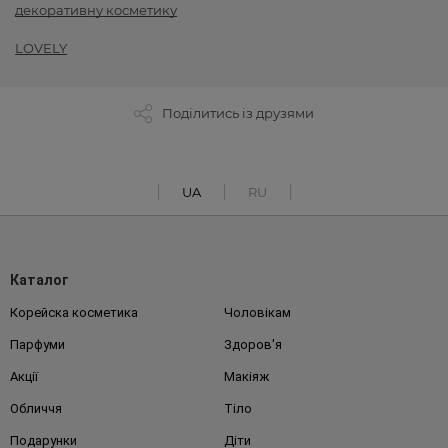
декоративну косметику
LOVELY
Поділитись із друзями
UA
RU
Каталог
Корейска косметика
Чоловікам
Парфуми
Здоров'я
Акції
Макіяж
Обличчя
Тіло
Подарунки
Діти