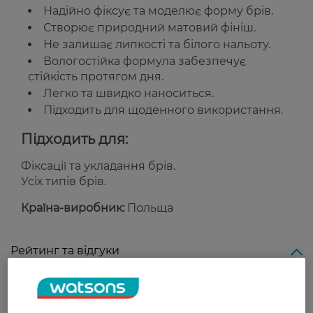
Надійно фіксує та моделює форму брів.
Створює природний матовий фініш.
Не залишає липкості та білого нальоту.
Вологостійка формула забезпечує
стійкість протягом дня.
Легко та швидко наноситься.
Підходить для щоденного використання.
Підходить для:
Фіксації та укладання брів.
Усіх типів брів.
Країна-виробник:
Польща
Рейтинг та відгуки
0
0 відгуків