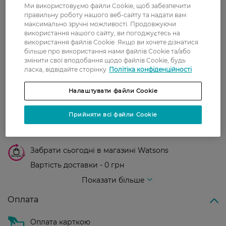
Ми використовуємо файли Cookie, щоб забезпечити
З 0 відгуків
правильну роботу нашого веб-сайту та надати вам
максимально зручні можливості. Продовжуючи
використання нашого сайту, ви погоджуєтесь на
Доставка
використання файлів Cookie. Якщо ви хочете дізнатися
більше про використання нами файлів Cookie та/або
змінити свої вподобання щодо файлів Cookie, будь
Нова пошта
ласка, відвідайте сторінку
Політіка конфіденційності
У відділення Нової пошти - 99 грн,
безкоштовно від 699 грн
Налаштувати файли Cookie
Укрпошта
Прийняти всі файли Cookie
Вартість доставки - 79 грн, безкоштовна
доставка від - 599 грн
Забрати сьогодні в магазині Watsons
Вартість доставки - 0 грн
Вартість доставки - 99 грн, безкоштовна доставка від - 699 грн
Показати більше
Оплата
Оплата карткою