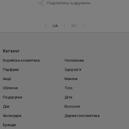
Поділитись із друзями
UA
RU
Каталог
Корейска косметика
Чоловікам
Парфуми
Здоров'я
Акції
Макіяж
Обличчя
Тіло
Подарунки
Діти
Дім
Волосся
Аксесуари
Дерматокосметика
Бренди