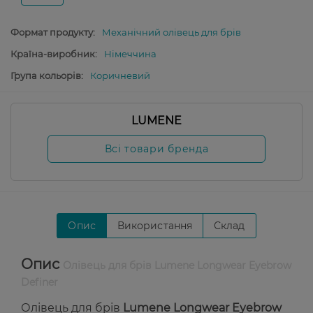
Формат продукту:
Механічний олівець для брів
Країна-виробник:
Німеччина
Група кольорів:
Коричневий
LUMENE
Всі товари бренда
Опис
Використання
Склад
Опис
Олівець для брів Lumene Longwear Eyebrow
Definer
Олівець для брів
Lumene Longwear Eyebrow