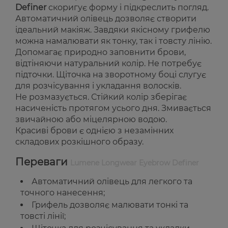
Definer
скоригує форму і підкреслить погляд.
Автоматичний олівець дозволяє створити
ідеальний макіяж. Завдяки якісному грифелю
можна намалювати як тонку, так і товсту лінію.
Допомагає природно заповнити брови,
відтіняючи натуральний колір. Не потребує
підточки. Щіточка на зворотному боці слугує
для розчісування і укладання волосків.
Не розмазується. Стійкий колір зберігає
насиченість протягом усього дня. Змивається
звичайною або міцелярною водою.
Красиві брови є однією з незамінних
складових розкішного образу.
Переваги
Lumene Longwear Eyebrow Definer
Автоматичний олівець для легкого та
точного нанесення;
Грифель дозволяє малювати тонкі та
товсті лінії;