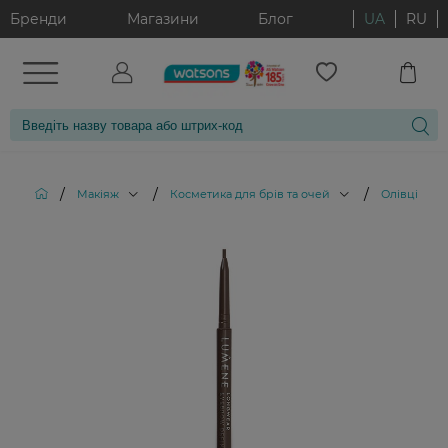
Бренди
Магазини
Блог
UA
RU
/
/
/
Макіяж
Косметика для брів та очей
Олівці для 