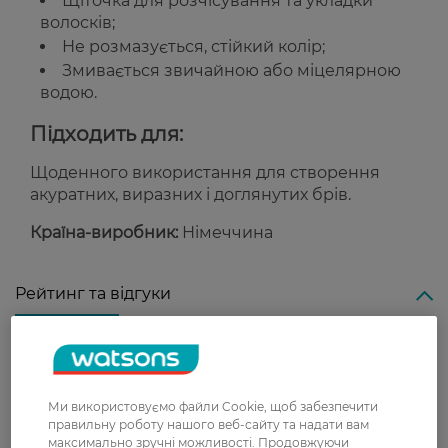
Щіточка для розчісування та укладки
волосків;
Не розмазується, стійкий колір;
Змивається звичайною або міцелярною
водою.
Підходить для:
Щоденного використання для створення
акуратних, виразних і доглянутих брів.
Країна-виробник:
Німеччина
Рейтинг та відгуки
0
0 відгуків
Ми використовуємо файли Cookie, щоб забезпечити
З 0 відгуків
правильну роботу нашого веб-сайту та надати вам
максимально зручні можливості. Продовжуючи