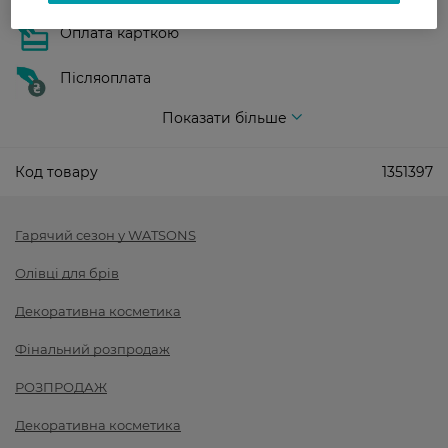
Оплата карткою
Післяоплата
Показати більше
Код товару
1351397
Гарячий сезон у WATSONS
Олівці для брів
Декоративна косметика
Фінальний розпродаж
РОЗПРОДАЖ
Декоративна косметика