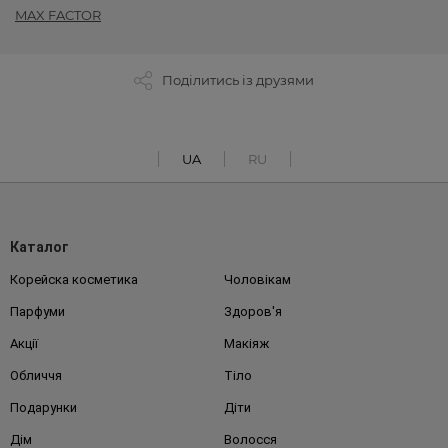
MAX FACTOR
Поділитись із друзями
UA
RU
Каталог
Корейска косметика
Чоловікам
Парфуми
Здоров'я
Акції
Макіяж
Обличчя
Тіло
Подарунки
Діти
Дім
Волосся