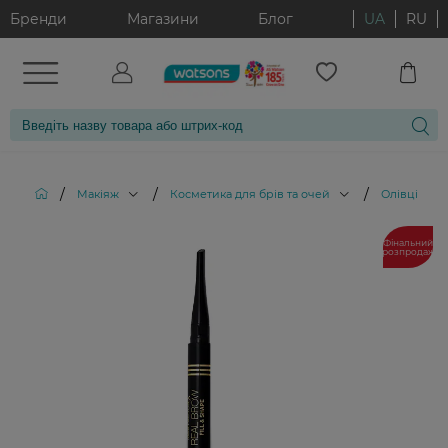
Бренди
Магазини
Блог
UA
RU
/
/
/
Макіяж
Косметика для брів та очей
Олівці для 
Фінальний
розпродаж