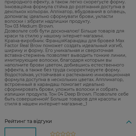
природного ефекту, а також легко скорегуєте форму.
Інноваційна формула стійка до розтікання доступна в
декількох кольорах. Аплікатор, вбудований в олівець,
допомагає ідеально сформувати брови, укласти
волоски і зібрати надлишки продукту.
Тон 03 Medium Brown.
Дозвольте собі бути досконалою! Більше товарів для
краси та стилю у нашому інтернет-магазині.
Країна-виробник: ФранціяКарандаш для бровей Max
Factor Real Brow поможет создать идеальный изгиб,
ширину и форму. Его уникальная и сверхточная
вставка-стержень позволяет выводить тонкие линии,
имитирующие волоски, благодаря которым вы
наполните брови цветом, добившись естественного
эффекта, а также без труда скорректируете форму.
Водостойкая, устойчивая к растеканию инновационная
формула доступна в нескольких цветах. Аппликатор,
встроенный в карандаш помогает идеально
сформировать брови, уложить волоски и собрать
излишки продукта. Тон 04 Deep Brown. Позвольте себе
быть совершенной! Больше товаров для красоты и
стиля в нашем интернет-магазине._1
Рейтинг та відгуки