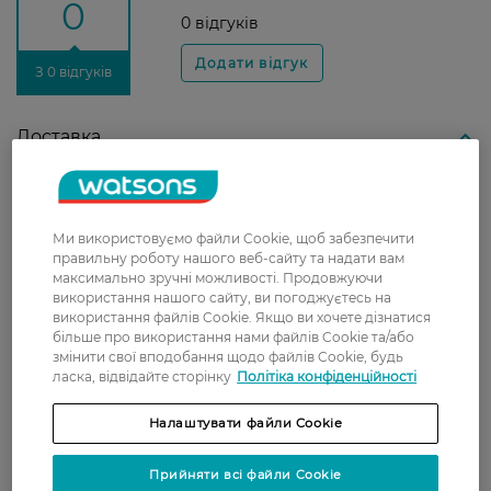
0
0 відгуків
З 0 відгуків
Доставка
Нова пошта
У відділення Нової пошти - 99 грн,
Ми використовуємо файли Cookie, щоб забезпечити
безкоштовно від 699 грн
правильну роботу нашого веб-сайту та надати вам
Укрпошта
максимально зручні можливості. Продовжуючи
використання нашого сайту, ви погоджуєтесь на
Вартість доставки - 79 грн, безкоштовна
використання файлів Cookie. Якщо ви хочете дізнатися
доставка від - 599 грн
більше про використання нами файлів Cookie та/або
змінити свої вподобання щодо файлів Cookie, будь
Забрати сьогодні в магазині Watsons
ласка, відвідайте сторінку
Політіка конфіденційності
Вартість доставки - 0 грн
Налаштувати файли Cookie
Вартість доставки - 99 грн, безкоштовна доставка від - 699 грн
Показати більше
Прийняти всі файли Cookie
Оплата