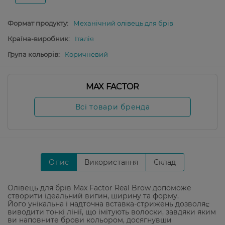
Формат продукту:
Механічний олівець для брів
Країна-виробник:
Італія
Група кольорів:
Коричневий
MAX FACTOR
Всі товари бренда
Опис
Використання
Склад
Олівець для брів Max Factor Real Brow допоможе
створити ідеальний вигин, ширину та форму.
Його унікальна і надточна вставка-стрижень дозволяє
виводити тонкі лінії, що імітують волоски, завдяки яким
ви наповните брови кольором, досягнувши