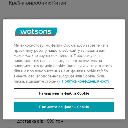
Країна-виробник:
Китай
Рейтинг та відгуки
0
0 відгуків
Ми використовуємо файли Cookie, щоб забезпечити
правильну роботу нашого веб-сайту та надати вам
З 0 відгуків
максимально зручні можливості. Продовжуючи
використання нашого сайту, ви погоджуєтесь на
використання файлів Cookie. Якщо ви хочете дізнатися
Доставка
більше про використання нами файлів Cookie та/або
змінити свої вподобання щодо файлів Cookie, будь
ласка, відвідайте сторінку
Політіка конфіденційності
Нова пошта
У відділення Нової пошти - 99 грн,
Налаштувати файли Cookie
безкоштовно від 699 грн
Укрпошта
Прийняти всі файли Cookie
Вартість доставки - 79 грн, безкоштовна
доставка від - 599 грн