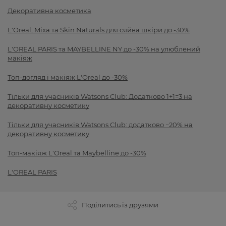
Декоративна косметика
L'Oreal, Mixa та Skin Naturals для сяйва шкіри до -30%
L'OREAL PARIS та MAYBELLINE NY до -30% на улюблений
макіяж
Топ-догляд і макіяж L'Oreal до -30%
Тільки для учасників Watsons Club: Додатково 1+1=3 на
декоративну косметику
Тільки для учасників Watsons Club: додатково −20% на
декоративну косметику
Топ-макіяж L'Oreal та Maybelline до -30%
L'OREAL PARIS
Поділитись із друзями