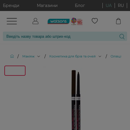
Бренди
Магазини
Блог
UA
RU
/
/
/
Макіяж
Косметика для брів та очей
Олівці для 