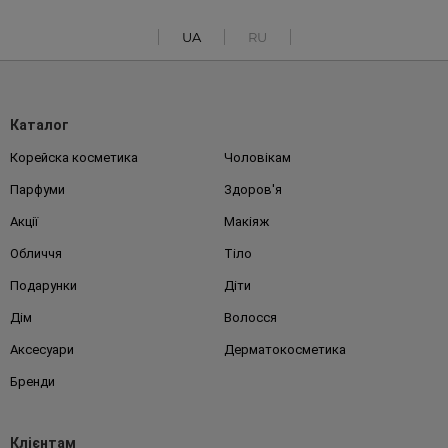
UA
RU
Каталог
Корейска косметика
Чоловікам
Парфуми
Здоров'я
Акції
Макіяж
Обличчя
Тіло
Подарунки
Діти
Дім
Волосся
Аксесуари
Дерматокосметика
Бренди
Клієнтам