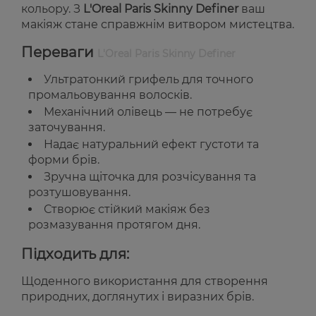
кольору. З
L'Oreal Paris Skinny Definer
ваш
макіяж стане справжнім витвором мистецтва.
Переваги
L'Oreal Paris Skinny Definer
Ультратонкий грифель для точного
промальовування волосків.
Механічний олівець — не потребує
заточування.
Надає натуральний ефект густоти та
форми брів.
Зручна щіточка для розчісування та
розтушовування.
Створює стійкий макіяж без
розмазування протягом дня.
Підходить для:
Щоденного використання для створення
природних, доглянутих і виразних брів.