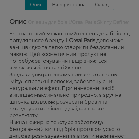
Опис
Використання
Склад
Опис
Олівець для брів L'Oreal Paris Skinny Definer
Ультратонкий механічний олівець для брів від
популярного бренду
L'Oreal Paris
допоможе
вам швидко та легко створити бездоганний
макіяж. Цей косметичний продукт не
потребує заточування і відрізняється
високою якістю та стійкістю.
Завдяки ультратонкому грифелю олівець
імітує справжні волоски, забезпечуючи
натуральний ефект. При нанесенні засіб
виглядає максимально природно, а зручна
щіточка дозволяє розчесати брови та
розтушувати олівець для ідеального
результату.
Ніжна нежирна текстура забезпечує
бездоганний вигляд брів протягом усього
дня, без розмазування та втрати насиченості