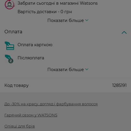
Забрати сьогодні в магазині Watsons
Вартість доставки - 0 грн
Вартість доставки - 99 грн, безкоштовна доставка від - 699 грн
Показати більше
Оплата
Оплата карткою
Післяоплата
Показати більше
Код товару
1285191
До -30% на красу, догляд і фарбування волосся
Гарячий сезон у WATSONS
Олівці для брів