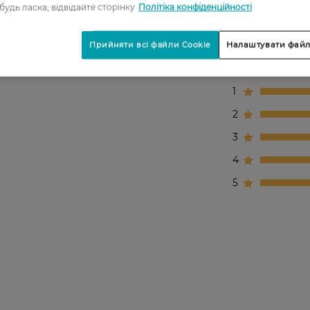
 будь ласка, відвідайте сторінку
Політіка конфіденційності
Прийняти всі файли Cookie
Налаштувати файл
1
2
3
4
5