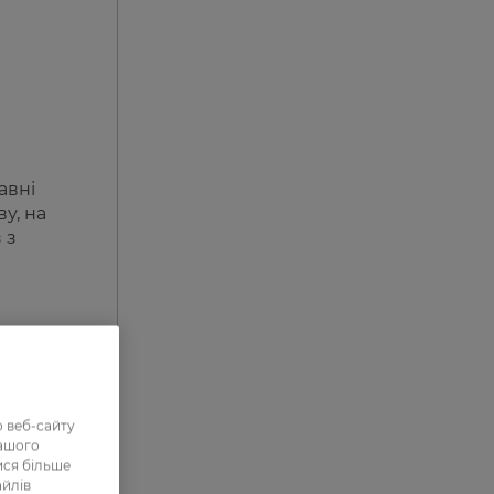
авні
у, на
 з
 веб-сайту
нашого
ися більше
айлів