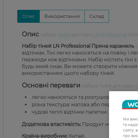
Опис
Використання
Склад
Опис
набору
тіней
для повік
LN Professional
Infi
Набір тіней LN Professional Пряна карамель
-
відтінках. Тіні легко наносяться на повіку 
переходи між відтінками. Набір містить тіні
будь-який смак. Ви можете створити ніжний
використанням цього набору тіней.
Основні переваги
набору тіней для повік LN
легко наносяться та розтушовуються;
різна текстура: матова або перламутрова
чудові теплі відтінки палетки.
Ми вико
Додаткова властивість:
Продукт не тестувавс
та над
сайту, 
Країна-виробник:
Китай.
про вик