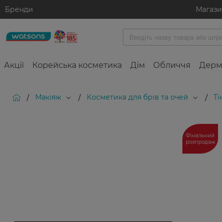
Бренди
Магаз
Акції
Корейська косметика
Дім
Обличчя
Дерм
Макіяж
Косметика для брів та очей
Ті
/
/
/
Фінальний
розпродаж