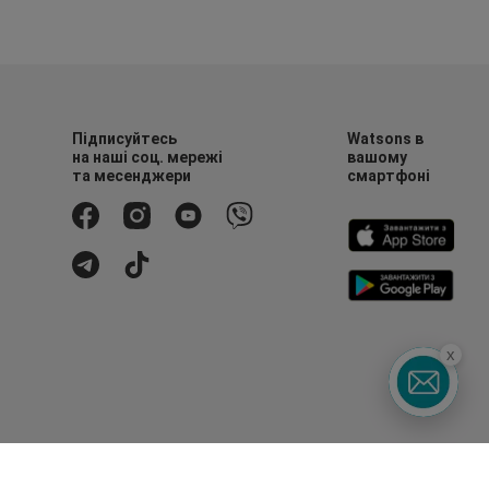
Підписуйтесь
Watsons в
на наші соц. мережі
вашому
та месенджери
смартфоні
x