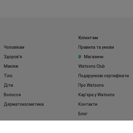
Клієнтам
Чоловікам
Правила та умови
Здоров'я
Магазини
Макіяж
Watsons Club
Тіло
Подарункові сертифікати
Діти
Про Watsons
Волосся
Кар'єра у Watsons
Дерматокосметика
Контакти
Блог
Оплата та доставка
FAQ