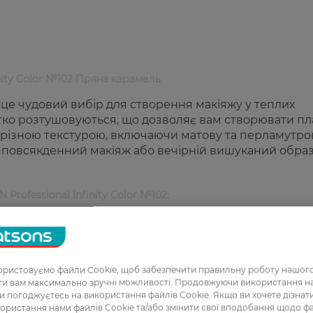
nity Color №102 Пряна карамель
 це чудовий вибір для створення макіяжу у теплих
і легко розтушовуються, що дозволяє вам створювати пл
 з різною текстурою, включаючи матову та перламутров
 повсякденний макіяж або вечірній вишуканий образ
 Professional Infinity Color №102:
;
ристовуємо файли Cookie, щоб забезпечити правильну роботу нашого
я на тваринах.
ати вам максимально зручні можливості. Продовжуючи використання 
ви погоджуєтесь на використання файлів Cookie. Якщо ви хочете дізнат
ористання нами файлів Cookie та/або змінити свої вподобання щодо ф