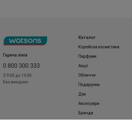
Каталог
Корейска косметика
Гаряча лінія
Парфуми
0 800 300 333
Акції
Обличчя
З 9:00 до 19:00
Без вихідних
Подарунки
Дім
Аксесуари
Бренди