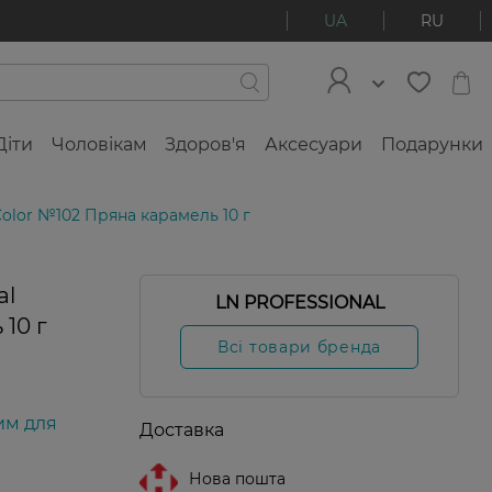
UA
RU
Діти
Чоловікам
Здоров'я
Аксесуари
Подарунки
y Color №102 Пряна карамель 10 г
al
LN PROFESSIONAL
Фінальний
розпродаж
 10 г
Всі товари бренда
им для
Доставка
Нова пошта