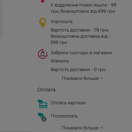
У відділення Нової пошти - 99
грн, безкоштовно від 699 грн
Укрпошта
Вартість доставки - 79 грн,
безкоштовна доставка від -
599 грн
Забрати сьогодні в магазині
Watsons
Вартість доставки - 0 грн
Вартість доставки - 99 грн, безкоштовна доставка від - 699 грн
Доставка кур'єром нової пошти
Вартість доставки - 150 грн (до парадного)
Показати більше
Оплата
Оплата карткою
Післяоплата
Показати більше