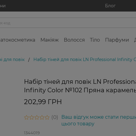
ини
Блог
атокосметика
Макіяж
Волосся
Тіло
Парфуми
ні для повік
Набір тіней для повік LN Professional Infinit
/
Набір тіней для повік LN Profession
Infinity Color №102 Пряна карамель
202,99 ГРН
0
Ваш відгук може стати перш
цього товару
1344019