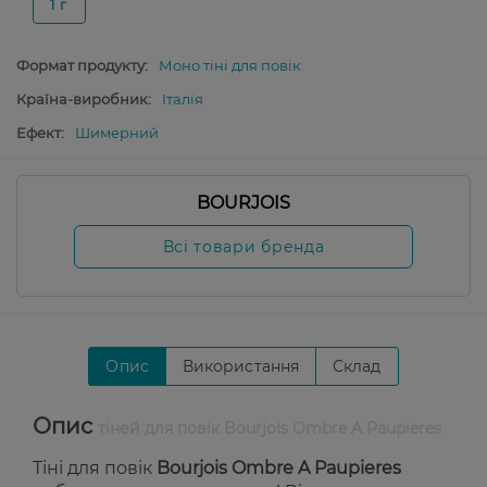
1 г
Формат продукту:
Моно тіні для повік
Країна-виробник:
Італія
Ефект:
Шимерний
BOURJOIS
Всі товари бренда
Опис
Використання
Склад
Опис
тіней для повік Bourjois Ombre A Paupieres
Тіні для повік
Bourjois Ombre A Paupieres