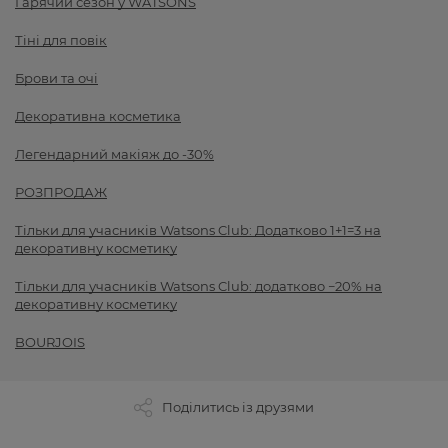
Гарячий сезон у WATSONS
Тіні для повік
Брови та очі
Декоративна косметика
Легендарний макіяж до -30%
РОЗПРОДАЖ
Тільки для учасників Watsons Club: Додатково 1+1=3 на
декоративну косметику
Тільки для учасників Watsons Club: додатково −20% на
декоративну косметику
BOURJOIS
Поділитись із друзями