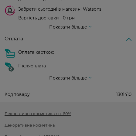
Забрати сьогодні в магазині Watsons
Вартість доставки - 0 грн
Вартість доставки - 99 грн, безкоштовна доставка від - 699 грн
Показати більше
Оплата
Оплата карткою
Післяоплата
Показати більше
Код товару
1301410
Декоративна косметика до -50%
Декоративна косметика