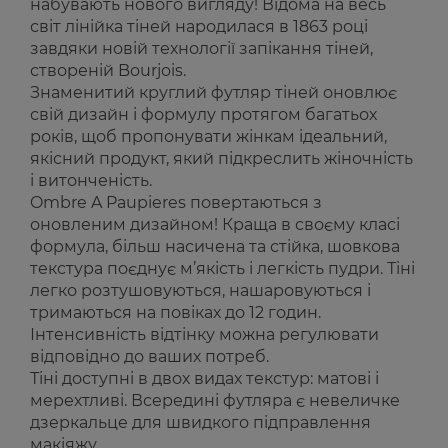
набувають нового вигляду! Відома на весь
світ лінійка тіней народилася в 1863 році
завдяки новій технології запікання тіней,
створеній Bourjois.
Знаменитий круглий футляр тіней оновлює
свій дизайн і формулу протягом багатьох
років, щоб пропонувати жінкам ідеальний,
якісний продукт, який підкреслить жіночність
і витонченість.
Ombre A Paupieres повертаються з
оновленим дизайном! Краща в своєму класі
формула, більш насичена та стійка, шовкова
текстура поєднує м’якість і легкість пудри. Тіні
легко розтушовуються, нашаровуються і
тримаються на повіках до 12 годин.
Інтенсивність відтінку можна регулювати
відповідно до ваших потреб.
Тіні доступні в двох видах текстур: матові і
мерехтливі. Всередині футляра є невеличке
дзеркальце для швидкого підправлення
макіяжу.