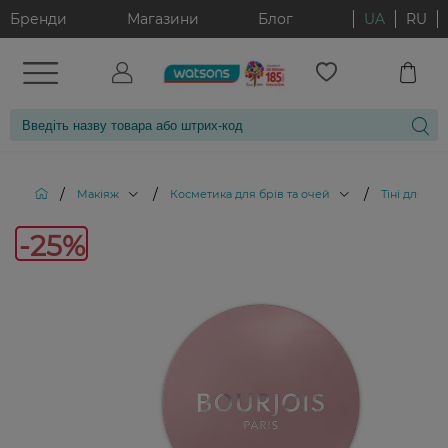
Бренди
Магазини
Блог
UA
RU
/
/
/
Макіяж
Косметика для брів та очей
Тіні для пов
-25%