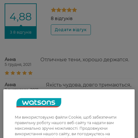
4,88
8 відгуків
З 8 відгуків
Анна
Отличные тени, хорошо держатся.
5 грудня, 2021
Анна
Якість чудова, довго тримаються,
2 листопада, 2021
легко наносяться.
Віта
Недорогие, доступные на каждый
22 жовтня, 2021
день тени для век
Ми використовуємо файли Cookie, щоб забезпечити
правильну роботу нашого веб-сайту та надати вам
максимально зручні можливості. Продовжуючи
використання нашого сайту, ви погоджуєтесь на
Вікторія
Гарно наносяться, дуже економні,