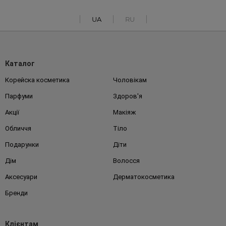
UA
RU
Каталог
Корейска косметика
Чоловікам
Парфуми
Здоров'я
Акції
Макіяж
Обличчя
Тіло
Подарунки
Діти
Дім
Волосся
Аксесуари
Дерматокосметика
Бренди
Клієнтам