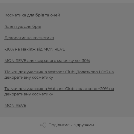
Косметика для брів та очей
Гель і туш для брів
Декоративна косметика
-30% на макіяж від MON REVE
MON REVE для яскравого макіяжу до -30%
Тільки для учасників Watsons Club: Додатково 1+1=3 на
декоративну косметику
Тільки для учасників Watsons Club: додатково −20% на
декоративну косметику
MON REVE
Поділитись із друзями