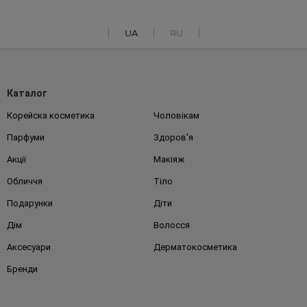
UA
RU
Каталог
Корейска косметика
Чоловікам
Парфуми
Здоров'я
Акції
Макіяж
Обличчя
Тіло
Подарунки
Діти
Дім
Волосся
Аксесуари
Дерматокосметика
Бренди