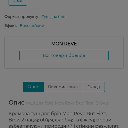
4 мл
Формат продукту:
Туш для брів
Ефект:
Водостійкий
MON REVE
Всі товари бренда
Опис
Використання
Склад
Опис
туші для брів Mon Reve But First, Brows!
Кремова туш для брів Mon Reve But First,
Brows! надає об’єм, фарбує та фіксує брови,
забезпечуючи природний і стійкий результат.