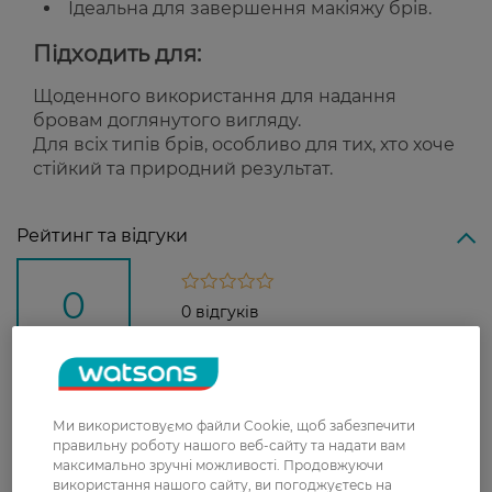
Ідеальна для завершення макіяжу брів.
Підходить для:
Щоденного використання для надання
бровам доглянутого вигляду.
Для всіх типів брів, особливо для тих, хто хоче
стійкий та природний результат.
Рейтинг та відгуки
0
0 відгуків
З 0 відгуків
Доставка
Ми використовуємо файли Cookie, щоб забезпечити
правильну роботу нашого веб-сайту та надати вам
максимально зручні можливості. Продовжуючи
Нова пошта
використання нашого сайту, ви погоджуєтесь на