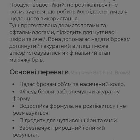
Продукт водостійкий, не розтікається і не
розмазується, що робить його ідеальним для
щоденного використання.
Туш протестована дерматологами та
офтальмологами, підходить для чутливої
шкіри та очей. Вона допомагає надати бровам
доглянутий і акуратний вигляд і може
використовуватися як фінальний етап
макіяжу брів.
Основні переваги
Mon Reve But First, Brows!
Надає бровам об’єм та насичений колір.
Фіксує брови, забезпечуючи акуратну
форму.
Водостійка формула, не розтікається і не
розмазується.
Підходить для чутливої шкіри та очей.
Забезпечує природний і стійкий
результат.