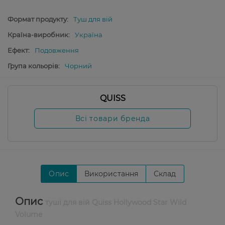
Формат продукту:
Туш для вій
Країна-виробник:
Україна
Ефект:
Подовження
Група кольорів:
Чорний
QUISS
Всі товари бренда
Опис
Використання
Склад
Опис
туші для вій Quiss Hollywood Star Wild
Volume