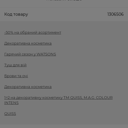
Код товару
1306506
-50% на обраний асортимент
Декоративна косметика
Гарячий сезон у WATSONS
Туш для вій
Брови та очі
Декоративна косметика
1=2 на декоративну косметику ТМ QUISS, M.A.G. COLOUR
INTENS
QUISS