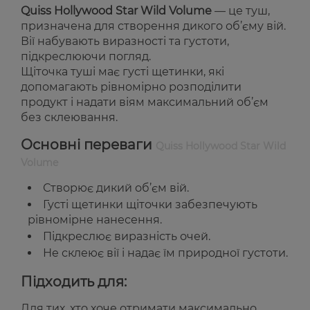
Quiss Hollywood Star Wild Volume
— це туш,
призначена для створення дикого об’єму вій.
Вії набувають виразності та густоти,
підкреслюючи погляд.
Щіточка туші має густі щетинки, які
допомагають рівномірно розподілити
продукт і надати віям максимальний об’єм
без склеювання.
Основні переваги
Quiss Hollywood Star Wild
Volume
Створює дикий об’єм вій.
Густі щетинки щіточки забезпечують
рівномірне нанесення.
Підкреслює виразність очей.
Не склеює вії і надає їм природної густоти.
Підходить для:
Для тих, хто хоче отримати максимально