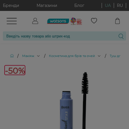
Бренди
Магазини
Блог
UA
RU
/
/
/
Макіяж
Косметика для брів та очей
Туш для вій
-50%