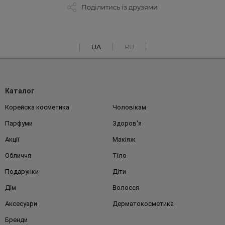
Поділитись із друзями
UA
RU
Каталог
Корейска косметика
Чоловікам
Парфуми
Здоров'я
Акції
Макіяж
Обличчя
Тіло
Подарунки
Діти
Дім
Волосся
Аксесуари
Дерматокосметика
Бренди