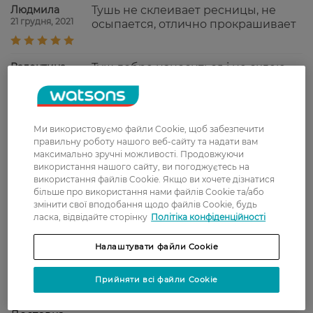
Людмила
Тушь не склеивает ресницы, не
21 грудня, 2021
осыпается, отлично прокрашивает
Валентина
Туш добре наноситься і не склеює
14 грудня, 2021
вії
Анна
Тушь подходит для дневного
Ми використовуємо файли Cookie, щоб забезпечити
12 листопада, 2021
макияжа, не осыпается.
правильну роботу нашого веб-сайту та надати вам
максимально зручні можливості. Продовжуючи
використання нашого сайту, ви погоджуєтесь на
використання файлів Cookie. Якщо ви хочете дізнатися
Алена
Туш легко розподіляється по
більше про використання нами файлів Cookie та/або
19 жовтня, 2021
волоскам, не збігається в грудки,
змінити свої вподобання щодо файлів Cookie, будь
довго тримається, не осипається.
ласка, відвідайте сторінку
Політіка конфіденційності
Сподобалась.
Налаштувати файли Cookie
Показати ще
Прийняти всі файли Cookie