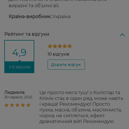
виразні та об’ємні вії.
Країна-виробник:
Україна
Рейтинг та відгуки
4,9
10 відгуків
З 10 відгуків
Людмила
Це просто мега туш! з Колістар та
30 червня, 2025
Клінік стає в один ряд, може навіть
і краща! Рекомендую! Просто
пухка, масна, обʼємна, масляниста,
чорна, не сиплеться, ефект
драматичний вій! Рекомендую