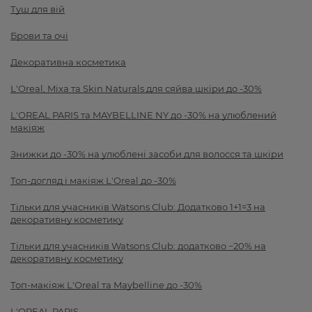
Туш для вій
Брови та очі
Декоративна косметика
L'Oreal, Mixa та Skin Naturals для сяйва шкіри до -30%
L'OREAL PARIS та MAYBELLINE NY до -30% на улюблений
макіяж
Знижки до -30% на улюблені засоби для волосся та шкіри
Топ-догляд і макіяж L'Oreal до -30%
Тільки для учасників Watsons Club: Додатково 1+1=3 на
декоративну косметику
Тільки для учасників Watsons Club: додатково −20% на
декоративну косметику
Топ-макіяж L'Oreal та Maybelline до -30%
L'OREAL PARIS