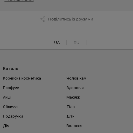
Поділитись із друзями
UA
RU
Каталог
Корейска косметика
Чоловікам
Парфуми
Здоров'я
Акції
Макіяж
Обличчя
Тіло
Подарунки
Діти
Дім
Волосся