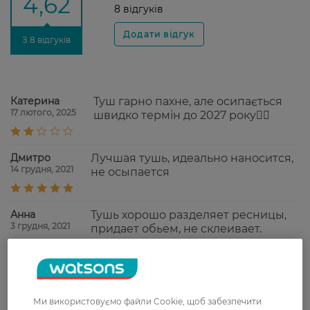
4,62
8 відгуків
З 8 відгуків
Катерина
Туш гарно пахне, але осипається
17 лютого, 2025
швидко термін до 2027 року🤷‍♀️
Дмитро
Лучшая тушь, идеально наносится,
14 грудня, 2021
не осыпается
Анна
Тушь хорошо разделяет ресницы,
3 грудня, 2021
придает обьем, не склеивает.
Анна
Щеточка достает даже к малейшим
19 жовтня, 2021
ресницам и идеально
распределяет тушь. Ресницы
Ми використовуємо файли Cookie, щоб забезпечити