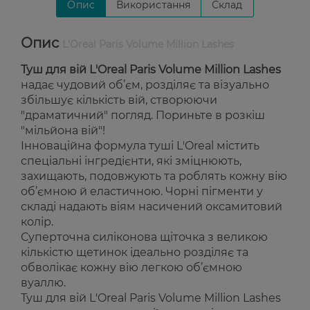
Опис
Використання
Склад
Опис
L'Oreal Paris Volume Million Lashes
Туш для вій L'Oreal Paris Volume Million Lashes
надає чудовий об’єм, розділяє та візуально
збільшує кількість вій, створюючи
"драматичний" погляд. Пориньте в розкіш
"мільйона вій"!
Інноваційна формула туші L'Oreal містить
спеціальні інгредієнти, які зміцнюють,
захищають, подовжують та роблять кожну вію
об’ємною й еластичною. Чорні пігменти у
складі надають віям насичений оксамитовий
колір.
Суперточна силіконова щіточка з великою
кількістю щетинок ідеально розділяє та
обволікає кожну вію легкою об’ємною
вуаллю.
Туш для вій L'Oreal Paris Volume Million Lashes