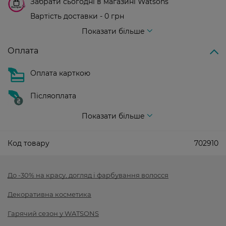
Забрати сьогодні в магазині Watsons
Вартість доставки - 0 грн
Вартість доставки - 99 грн, безкоштовна доставка від - 699 грн
Показати більше
Оплата
Оплата карткою
Післяоплата
Показати більше
Код товару
702910
До -30% на красу, догляд і фарбування волосся
Декоративна косметика
Гарячий сезон у WATSONS