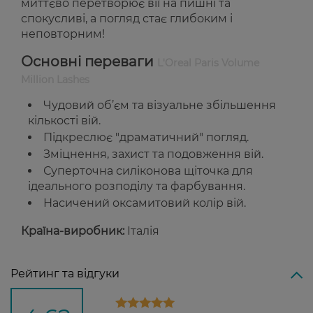
миттєво перетворює вії на пишні та
спокусливі, а погляд стає глибоким і
неповторним!
Основні переваги
L'Oreal Paris Volume
Million Lashes
Чудовий об’єм та візуальне збільшення
кількості вій.
Підкреслює "драматичний" погляд.
Зміцнення, захист та подовження вій.
Суперточна силіконова щіточка для
ідеального розподілу та фарбування.
Насичений оксамитовий колір вій.
Країна-виробник:
Італія
Рейтинг та відгуки