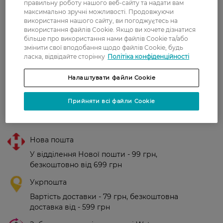
безупречно удлиненные и
правильну роботу нашого веб-сайту та надати вам
идеально разделены.
максимально зручні можливості. Продовжуючи
використання нашого сайту, ви погоджуєтесь на
використання файлів Cookie. Якщо ви хочете дізнатися
Людмила
Мне очень понравилась, стойкая,
більше про використання нами файлів Cookie та/або
2 серпня, 2021
отлично добавляет объём, долго
змінити свої вподобання щодо файлів Cookie, будь
держится не осыпаясь
ласка, відвідайте сторінку
Політіка конфіденційності
Налаштувати файли Cookie
Показати ще
Прийняти всі файли Cookie
Доставка
Нова пошта
У відділення Нової пошти - 99 грн,
безкоштовно від 699 грн
Укрпошта
Вартість доставки - 79 грн, безкоштовна
доставка від - 599 грн