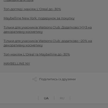
Топ-догляд і макіяж L'Oreal до -30%
Maybelline New York: подарунок за покупку
Тільки для учасників Watsons Club: Додатково 1+1=3 на
декоративну косметику
Тільки для учасників Watsons Club: додатково −20% на
декоративну косметику
Топ-макіяж L'Oreal та Maybelline до -30%
MAYBELLINE NY
Поділитись із друзями
UA
RU