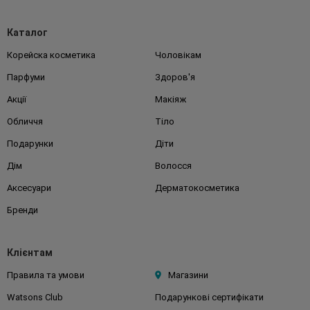
Каталог
Корейска косметика
Чоловікам
Парфуми
Здоров'я
Акції
Макіяж
Обличчя
Тіло
Подарунки
Діти
Дім
Волосся
Аксесуари
Дерматокосметика
Бренди
Клієнтам
Правила та умови
Магазини
Watsons Club
Подарункові сертифікати