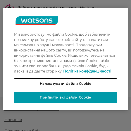
Забрати сьогодні в магазині Watsons
Вартість доставки - 0 грн
Вартість доставки - 99 грн, безкоштовна доставка від - 699 грн
Показати більше
Ми використовуємо файли Cookie, щоб забезпечити
Оплата
правильну роботу нашого веб-сайту та надати вам
максимально зручні можливості. Продовжуючи
Оплата карткою
використання нашого сайту, ви погоджуєтесь на
використання файлів Cookie. Якщо ви хочете дізнатися
більше про використання нами файлів Cookie та/або
Післяоплата
змінити свої вподобання щодо файлів Cookie, будь
ласка, відвідайте сторінку
Політіка конфіденційності
Показати більше
Налаштувати файли Cookie
Код товару
1542420
Прийняти всі файли Cookie
Косметика для брів та очей
Новинка
Підводки для брів