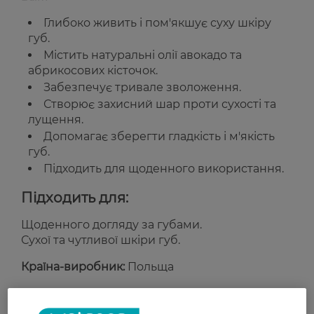
Глибоко живить і пом'якшує суху шкіру
губ.
Містить натуральні олії авокадо та
абрикосових кісточок.
Забезпечує тривале зволоження.
Створює захисний шар проти сухості та
лущення.
Допомагає зберегти гладкість і м'якість
губ.
Підходить для щоденного використання.
Підходить для:
Щоденного догляду за губами.
Сухої та чутливої шкіри губ.
Країна-виробник:
Польща
Рейтинг та відгуки