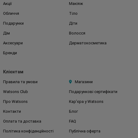
Акції
Макіяж
Обличчя
Тіло
Подарунки
Діти
Дім
Волосся
Аксесуари
Дерматокосметика
Бренди
Клієнтам
Правила та умови
Магазини
Watsons Club
Подарункові сертифікати
Про Watsons
Кар'єра у Watsons
Контакти
Блог
Оплата та доставка
FAQ
Політика конфіденційності
Публічна оферта