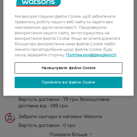
0
Ми використовуємо файли Cookie, щоб забезпечити
0 відгуків
правильну роботу нашого веб-сайту та надати вам
максимально зручні можливості. Продовжуючи
використання нашого сайту, ви погоджуєтесь на
З 0 відгуків
використання файлів Cookie. Якщо ви хочете дізнатися
більше про використання нами файлів Cookie та/або
змінити свої вподобання щодо файлів Cookie, будь
Доставка
ласка, відвідайте сторінку
Політіка конфіденційності
Нова пошта
Налаштувати файли Cookie
У відділення Нової пошти - 99 грн,
безкоштовно від 699 грн
Прийняти всі файли Cookie
Укрпошта
Вартість доставки - 79 грн, безкоштовна
доставка від - 599 грн
Забрати сьогодні в магазині Watsons
Вартість доставки - 0 грн
Вартість доставки - 99 грн, безкоштовна доставка від - 699 грн
Показати більше