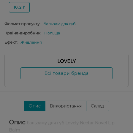
10,2 г
Формат продукту:
Бальзам для губ
Країна-виробник:
Польща
Ефект:
Живлення
LOVELY
Всі товари бренда
Опис
Використання
Склад
Опис
бальзаму для губ Lovely Nectar Novel Lip
Balm