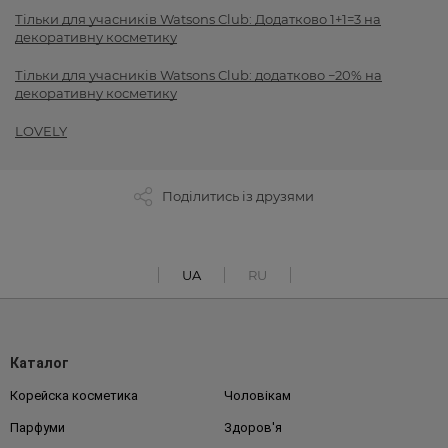
Тільки для учасників Watsons Club: Додатково 1+1=3 на
декоративну косметику
Тільки для учасників Watsons Club: додатково −20% на
декоративну косметику
LOVELY
Поділитись із друзями
UA
RU
Каталог
Корейска косметика
Чоловікам
Парфуми
Здоров'я