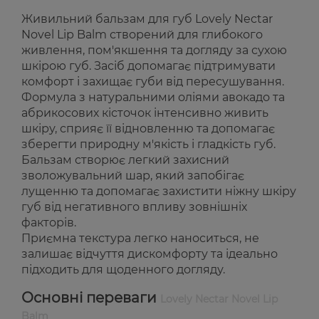
Живильний бальзам для губ Lovely Nectar
Novel Lip Balm створений для глибокого
живлення, пом'якшення та догляду за сухою
шкірою губ. Засіб допомагає підтримувати
комфорт і захищає губи від пересушування.
Формула з натуральними оліями авокадо та
абрикосових кісточок інтенсивно живить
шкіру, сприяє її відновленню та допомагає
зберегти природну м'якість і гладкість губ.
Бальзам створює легкий захисний
зволожувальний шар, який запобігає
лущенню та допомагає захистити ніжну шкіру
губ від негативного впливу зовнішніх
факторів.
Приємна текстура легко наноситься, не
залишає відчуття дискомфорту та ідеально
підходить для щоденного догляду.
Основні переваги
Lovely Nectar Novel Lip
Balm