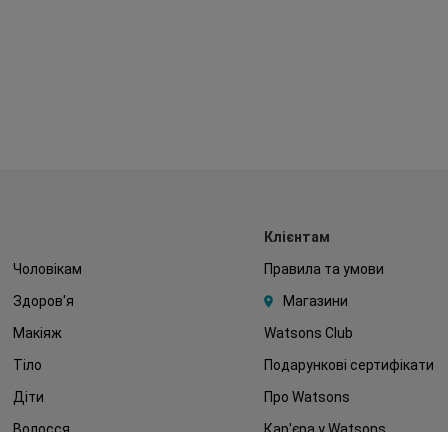
Клієнтам
Чоловікам
Правила та умови
Здоров'я
Магазини
Макіяж
Watsons Club
Тіло
Подарункові сертифікати
Діти
Про Watsons
Волосся
Кар'єра у Watsons