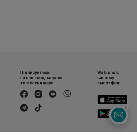
Підписуйтесь
Watsons в
на наші соц. мережі
вашому
та месенджери
смартфоні
x