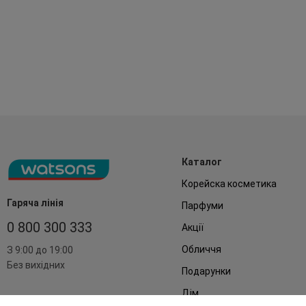
Каталог
Корейска косметика
Гаряча лінія
Парфуми
0 800 300 333
Акції
Обличчя
З 9:00 до 19:00
Без вихідних
Подарунки
Дім