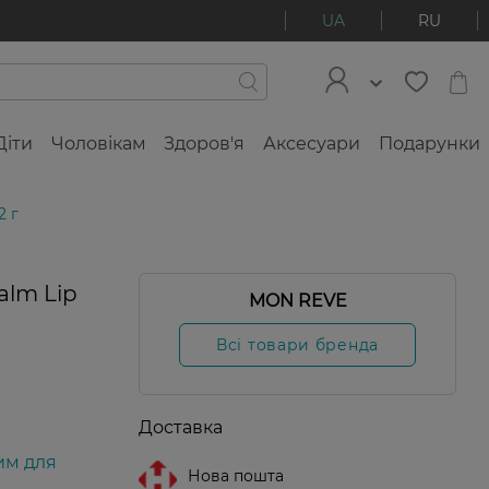
UA
RU
Діти
Чоловікам
Здоров'я
Аксесуари
Подарунки
2 г
alm Lip
MON REVE
Всі товари бренда
Доставка
им для
Нова пошта