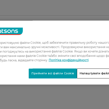
1
ристовуємо файли Cookie, щоб забезпечити правильну роботу нашого
2
ати вам максимально зручні можливості. Продовжуючи використання 
ви погоджуєтесь на використання файлів Cookie. Якщо ви хочете дізнат
3
ористання нами файлів Cookie та/або змінити свої вподобання щодо ф
 будь ласка, відвідайте сторінку
Політіка конфіденційності
4
5
Прийняти всі файли Cookie
Налаштувати файл