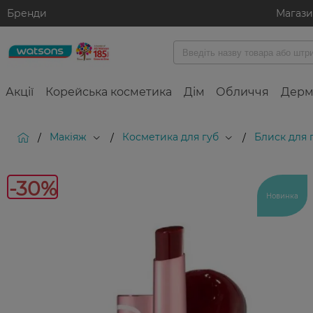
Бренди
Магаз
Акції
Корейська косметика
Дім
Обличчя
Дерм
Макіяж
Косметика для губ
Блиск для 
/
/
/
-30%
Новинка