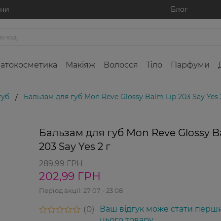
ини
Блог
атокосметика
Макіяж
Волосся
Тіло
Парфуми
губ
Бальзам для губ Mon Reve Glossy Balm Lip 203 Say Yes 
/
Бальзам для губ Mon Reve Glossy B
203 Say Yes 2 г
289,99 ГРН
202,99 ГРН
Період акції:
27 07 - 23 08
0
Ваш відгук може стати перш
цього товару