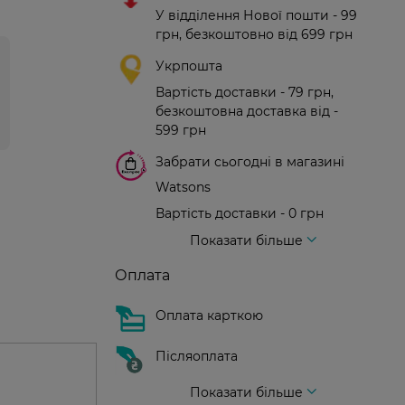
У відділення Нової пошти - 99
грн, безкоштовно від 699 грн
Укрпошта
Вартість доставки - 79 грн,
безкоштовна доставка від -
599 грн
Забрати сьогодні в магазині
Watsons
Вартість доставки - 0 грн
Вартість доставки - 99 грн, безкоштовна доставка від - 699 грн
Доставка кур'єром нової пошти
Вартість доставки - 150 грн (до парадного)
Показати більше
Оплата
Оплата карткою
Післяоплата
Показати більше