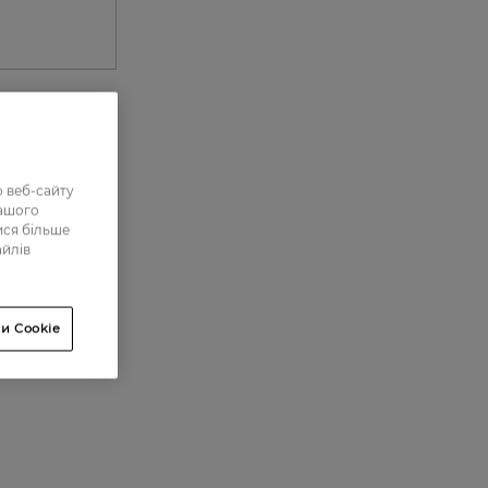
0
 веб-сайту
0
нашого
ися більше
0
айлів
0
0
и Cookie