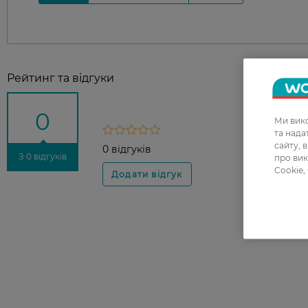
Рейтинг та відгуки
0
Ми вико
та над
сайту, 
0 відгуків
З 0 відгуків
про вик
Cookie,