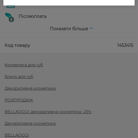
Оплата карткою
Післяоплата
Показати більше
Код товару
1453415
Косметика для губ
Блиск для губ
Декоративна косметика
РОЗПРОДАЖ
BELLAOGGI: декоративна косметика -25%
Декоративна косметика
BELLAOGGI