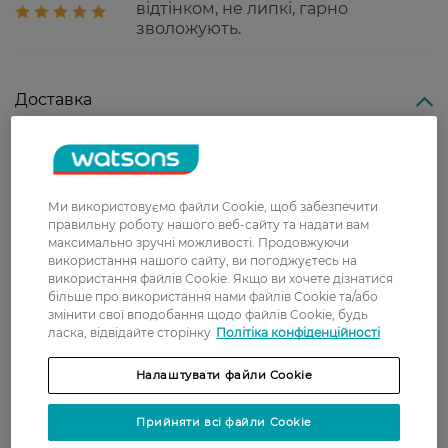
відтінком, не липкі, гарно
зволожують.
Доставка
Нова пошта
У відділення Нової пошти - 99 грн,
безкоштовно від 699 грн
Ми використовуємо файли Cookie, щоб забезпечити
правильну роботу нашого веб-сайту та надати вам
Укрпошта
максимально зручні можливості. Продовжуючи
Вартість доставки - 79 грн, безкоштовна
використання нашого сайту, ви погоджуєтесь на
доставка від - 599 грн
використання файлів Cookie. Якщо ви хочете дізнатися
більше про використання нами файлів Cookie та/або
Забрати сьогодні в магазині Watsons
змінити свої вподобання щодо файлів Cookie, будь
ласка, відвідайте сторінку
Політіка конфіденційності
Вартість доставки - 0 грн
Вартість доставки - 99 грн, безкоштовна доставка від - 699 грн
Показати більше
Налаштувати файли Cookie
Оплата
Прийняти всі файли Cookie