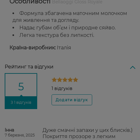
Особливості
Bellaoggi Gloss Royale
Формула збагачена маточним молочком
для живлення та догляду.
Надає губам об’єм і природне сяйво.
Легка текстура без липкості.
Країна-виробник:
Італія
Рейтинг та відгуки
5
1 відгуків
З 1 відгуків
Інна
Дуже смачні запахи у цих блисків.)
7 березня, 2025
Покриття прозоре з легким