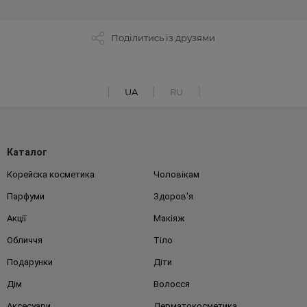
Поділитись із друзями
UA
RU
Каталог
Корейска косметика
Чоловікам
Парфуми
Здоров'я
Акції
Макіяж
Обличчя
Тіло
Подарунки
Діти
Дім
Волосся
Аксесуари
Дерматокосметика