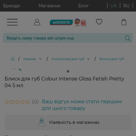
Бренди
Магазини
Блог
UA
RU
/
/
/
/
Макіяж
Косметика для губ
Блиск для губ
Б
Блиск для губ Colour Intense Gloss Fetish Pretty
04 5 мл
0
Ваш відгук може стати першим
для цього товару
Наявність в магазинах