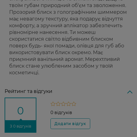
твоїм губам природний об'єм та зволоження.
Прозорий блиск з голографічним шиммером
має невагому текстуру, яка подарує відчуття
комфорту, а зручний аплікатор забезпечить
рівномірне нанесення. Ти можеш
скористатися світло відбивним блиском
поверх будь- якої помади, олівця для губ або
використовувати блиск окремо. Має
приємний ванільний аромат. Мерехтливий
блиск стане улюбленим засобом у твоїй
косметичці.
Рейтинг та відгуки
0
0 відгуків
З 0 відгуків