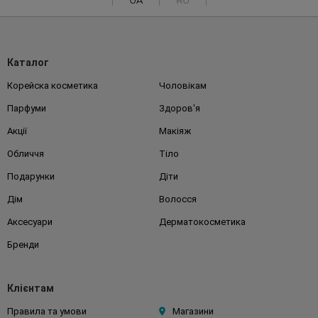
UA
RU
Каталог
Корейска косметика
Чоловікам
Парфуми
Здоров'я
Акції
Макіяж
Обличчя
Тіло
Подарунки
Діти
Дім
Волосся
Аксесуари
Дерматокосметика
Бренди
Клієнтам
Правила та умови
Магазини