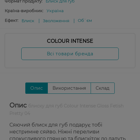
Формат продукту:
Блиск для губ
Країна-виробник:
Україна
Ефект:
Об`єм
Блиск
Зволоження
COLOUR INTENSE
Всі товари бренда
Опис
Використання
Склад
Опис
блиску для губ Colour Intense Gloss Fetish
Pretty 04
Сяючий блиск для губ подарує тобі
нестримне сяйво. Ніжні переливи
спокусливого глянцю та блискіток до дадуть