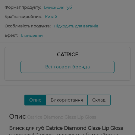
Формат продукту:
Блиск для губ
Країна-виробник:
Китай
Особливість продукта:
Підходить для веганів
Ефект:
Глянцевий
CATRICE
Всі товари бренда
Опис
Використання
Склад
Опис
Catrice Diamond Glaze Lip Gloss
Блиск для губ Catrice Diamond Glaze Lip Gloss
створює 3D-ефект, надаючи губам сяйво та