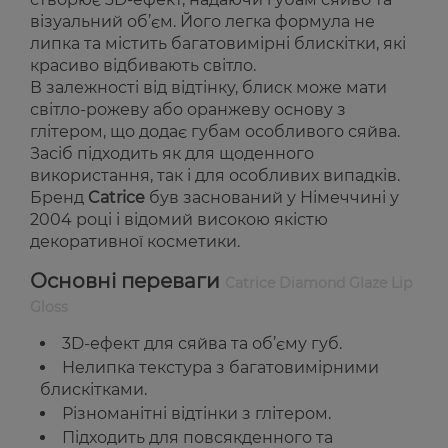
візуальний об’єм. Його легка формула не
липка та містить багатовимірні блискітки, які
красиво відбивають світло.
В залежності від відтінку, блиск може мати
світло-рожеву або оранжеву основу з
глітером, що додає губам особливого сяйва.
Засіб підходить як для щоденного
використання, так і для особливих випадків.
Бренд
Catrice
був заснований у Німеччині у
2004 році і відомий високою якістю
декоративної косметики.
Основні переваги
Catrice Diamond Glaze Lip
Gloss
3D-ефект для сяйва та об’єму губ.
Нелипка текстура з багатовимірними
блискітками.
Різноманітні відтінки з глітером.
Підходить для повсякденного та