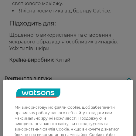
святкового макіяжу.
Якісна косметика від бренду Catrice.
Підходить для:
Щоденного використання та створення
яскравого образу для особливих випадків.
Усіх типів шкіри.
Країна-виробник:
Китай
Рейтинг та відгуки
0
0 відгуків
Ми використовуємо файли Cookie, щоб забезпечити
правильну роботу нашого веб-сайту та надати вам
З 0 відгуків
максимально зручні можливості. Продовжуючи
використання нашого сайту, ви погоджуєтесь на
використання файлів Cookie. Якщо ви хочете дізнатися
Доставка
більше про використання нами файлів Cookie та/або