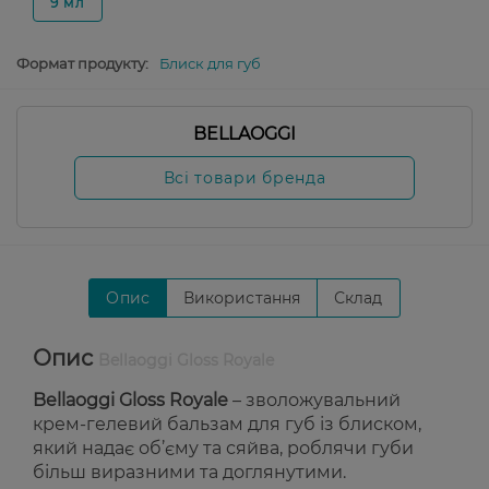
9 мл
Формат продукту:
Блиск для губ
BELLAOGGI
Всі товари бренда
Опис
Використання
Склад
Опис
Bellaoggi Gloss Royale
Bellaoggi Gloss Royale
– зволожувальний
крем-гелевий бальзам для губ із блиском,
який надає об’єму та сяйва, роблячи губи
більш виразними та доглянутими.