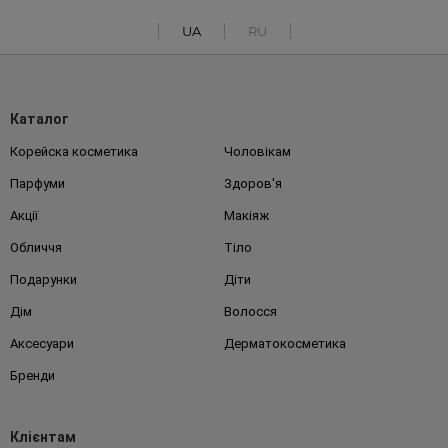
UA
RU
Каталог
Корейска косметика
Чоловікам
Парфуми
Здоров'я
Акції
Макіяж
Обличчя
Тіло
Подарунки
Діти
Дім
Волосся
Аксесуари
Дерматокосметика
Бренди
Клієнтам