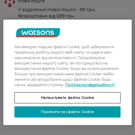
Нова пошта
У відділення Нової пошти - 99 грн,
безкоштовно від 699 грн
Укрпошта
Вартість доставки - 79 грн, безкоштовна
доставка від - 599 грн
Ми використовуємо файли Cookie, щоб забезпечити
Забрати сьогодні в магазині Watsons
правильну роботу нашого веб-сайту та надати вам
максимально зручні можливості. Продовжуючи
Вартість доставки - 0 грн
використання нашого сайту, ви погоджуєтесь на
Вартість доставки - 99 грн, безкоштовна доставка від - 699 грн
використання файлів Cookie. Якщо ви хочете дізнатися
Показати більше
більше про використання нами файлів Cookie та/або
змінити свої вподобання щодо файлів Cookie, будь
Оплата
ласка, відвідайте сторінку
Політіка конфіденційності
Оплата карткою
Налаштувати файли Cookie
Післяоплата
Прийняти всі файли Cookie
Показати більше