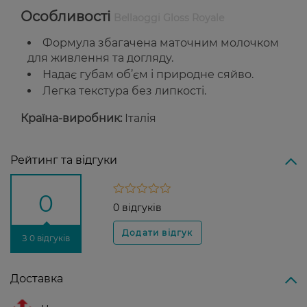
Особливості
Bellaoggi Gloss Royale
Формула збагачена маточним молочком
для живлення та догляду.
Надає губам об’єм і природне сяйво.
Легка текстура без липкості.
Країна-виробник:
Італія
Рейтинг та відгуки
0
0 відгуків
З 0 відгуків
Доставка