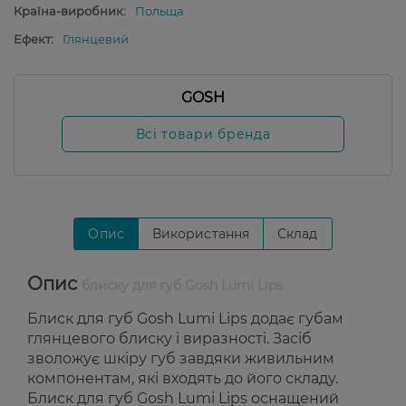
Країна-виробник:
Польща
Ефект:
Глянцевий
GOSH
Всі товари бренда
Опис
Використання
Склад
Опис
блиску для губ Gosh Lumi Lips
Блиск для губ Gosh Lumi Lips додає губам
глянцевого блиску і виразності. Засіб
зволожує шкіру губ завдяки живильним
компонентам, які входять до його складу.
Блиск для губ Gosh Lumi Lips оснащений