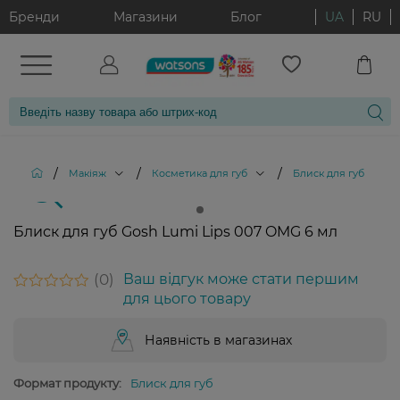
Бренди
Магазини
Блог
UA
RU
/
/
/
/
Макіяж
Косметика для губ
Блиск для губ
Б
Блиск для губ Gosh Lumi Lips 007 OMG 6 мл
0
Ваш відгук може стати першим
для цього товару
Наявність в магазинах
Формат продукту:
Блиск для губ