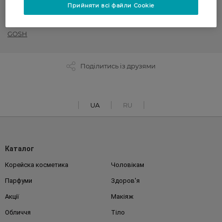
Прийняти всі файли Cookie
РОЗПРОДАЖ
GOSH
Поділитись із друзями
UA
RU
Каталог
Корейска косметика
Чоловікам
Парфуми
Здоров'я
Акції
Макіяж
Обличчя
Тіло