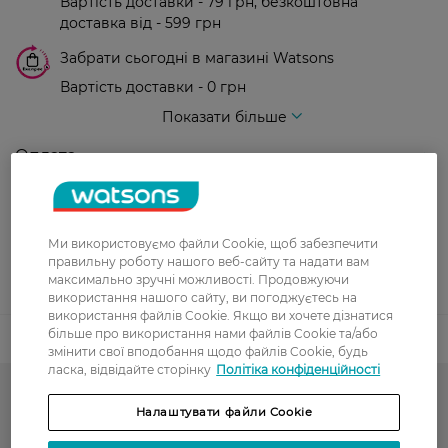
Вартість доставки - 79 грн, безкоштовна
доставка від - 599 грн
Забрати сьогодні в магазині Watsons
Вартість доставки - 0 грн
Вартість доставки - 99 грн, безкоштовна доставка від - 699 грн
Показати більше
Оплата
Оплата карткою
Ми використовуємо файли Cookie, щоб забезпечити
Післяоплата
правильну роботу нашого веб-сайту та надати вам
максимально зручні можливості. Продовжуючи
Показати більше
використання нашого сайту, ви погоджуєтесь на
використання файлів Cookie. Якщо ви хочете дізнатися
більше про використання нами файлів Cookie та/або
Код товару
змінити свої вподобання щодо файлів Cookie, будь
ласка, відвідайте сторінку
Політіка конфіденційності
Блиск для губ
Налаштувати файли Cookie
Декоративна косметика