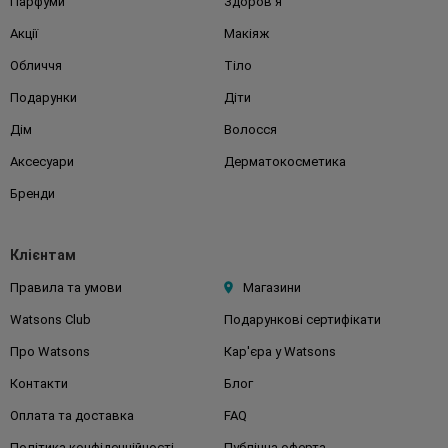
Парфуми
Здоров'я
Акції
Макіяж
Обличчя
Тіло
Подарунки
Діти
Дім
Волосся
Аксесуари
Дерматокосметика
Бренди
Клієнтам
Правила та умови
Магазини
Watsons Club
Подарункові сертифікати
Про Watsons
Кар'єра у Watsons
Контакти
Блог
Оплата та доставка
FAQ
Політика конфіденційності
Публічна оферта