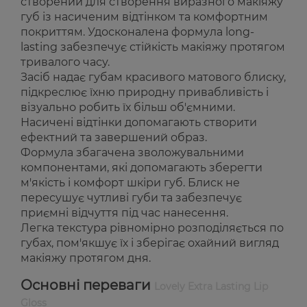
створений для створення виразного макіяжу
губ із насиченим відтінком та комфортним
покриттям. Удосконалена формула long-
lasting забезпечує стійкість макіяжу протягом
тривалого часу.
Засіб надає губам красивого матового блиску,
підкреслює їхню природну привабливість і
візуально робить їх більш об'ємними.
Насичені відтінки допомагають створити
ефектний та завершений образ.
Формула збагачена зволожувальними
компонентами, які допомагають зберегти
м'якість і комфорт шкіри губ. Блиск не
пересушує чутливі губи та забезпечує
приємні відчуття під час нанесення.
Легка текстура рівномірно розподіляється по
губах, пом'якшує їх і зберігає охайний вигляд
макіяжу протягом дня.
Основні переваги
Lovely Extra Lasting Lip
Gloss