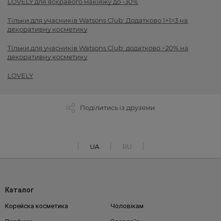
LOVELY для яскравого макіяжу до -30%
Тільки для учасників Watsons Club: Додатково 1+1=3 на
декоративну косметику
Тільки для учасників Watsons Club: додатково −20% на
декоративну косметику
LOVELY
Поділитись із друзями
UA
RU
Каталог
Корейска косметика
Чоловікам