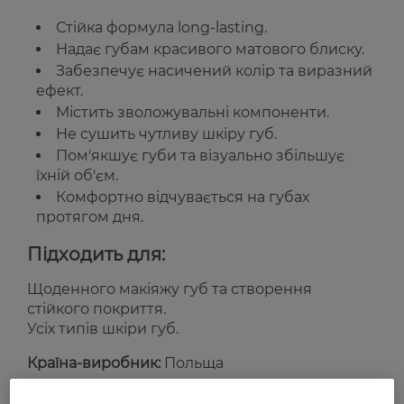
Стійка формула long-lasting.
Надає губам красивого матового блиску.
Забезпечує насичений колір та виразний
ефект.
Містить зволожувальні компоненти.
Не сушить чутливу шкіру губ.
Пом'якшує губи та візуально збільшує
їхній об'єм.
Комфортно відчувається на губах
протягом дня.
Підходить для:
Щоденного макіяжу губ та створення
стійкого покриття.
Усіх типів шкіри губ.
Країна-виробник:
Польща