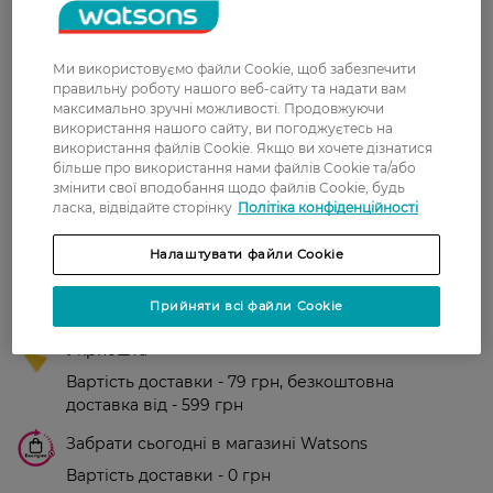
Рейтинг та відгуки
Ми використовуємо файли Cookie, щоб забезпечити
0
правильну роботу нашого веб-сайту та надати вам
0 відгуків
максимально зручні можливості. Продовжуючи
використання нашого сайту, ви погоджуєтесь на
З 0 відгуків
використання файлів Cookie. Якщо ви хочете дізнатися
більше про використання нами файлів Cookie та/або
змінити свої вподобання щодо файлів Cookie, будь
Доставка
ласка, відвідайте сторінку
Політіка конфіденційності
Налаштувати файли Cookie
Нова пошта
У відділення Нової пошти - 99 грн,
Прийняти всі файли Cookie
безкоштовно від 699 грн
Укрпошта
Вартість доставки - 79 грн, безкоштовна
доставка від - 599 грн
Забрати сьогодні в магазині Watsons
Вартість доставки - 0 грн
Вартість доставки - 99 грн, безкоштовна доставка від - 699 грн