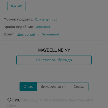
5,4 мл
Формат продукту:
Блиск для губ
Країна-виробник:
Франція
Ефект:
Глянцевий
Шимерний
MAYBELLINE NY
Всі товари бренда
Опис
Використання
Склад
Опис
блиску для губ Maybelline New York Lifter
Gloss