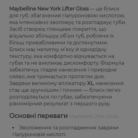
Maybelline New York Lifter Gloss
— це блиск
для губ, збагачений гіалуроновою кислотою,
яка інтенсивно зволожує та розгладжує губи.
Засіб створює глянцеве покриття, що
візуально збільшує об’єм губ, роблячи їх
більш привабливими та доглянутими.
Блиск має нелипку, м’яку й однорідну
текстуру, яка комфортно відчувається на
губах та не викликає дискомфорту. Формула
забезпечує гладке нанесення і природне
сяйво, яке тримається протягом дня.
Завдяки великому аплікатору
XL
, нанесення
стає ще зручнішим і точним — блиск легко
розподіляється по губах, забезпечуючи
рівномірний результат з першого руху.
Основні переваги
Maybelline Lifter Gloss
Зволоження та розгладження завдяки
гіалуроновій кислоті.