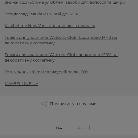
Знижки до -30% на улюблені засоби для волосся та шкіри
Топ-догляд і макіяж L'Oreal до -30%
Maybelline New York: подарунок за покупку
Тільки для учасників Watsons Club: Додатково 1+1=3 на
декоративну косметику
Тільки для учасників Watsons Club: додатково −20% на
декоративну косметику
Топ-макіяж L'Oreal та Maybelline до -30%
MAYBELLINE NY
Поділитись із друзями
UA
RU