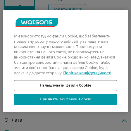
З 0 відгуків
Доставка
Ми використовуємо файли Cookie, щоб забезпечити
правильну роботу нашого веб-сайту та надати вам
Нова пошта
максимально зручні можливості. Продовжуючи
У відділення Нової пошти - 99 грн,
використання нашого сайту, ви погоджуєтесь на
безкоштовно від 699 грн
використання файлів Cookie. Якщо ви хочете дізнатися
більше про використання нами файлів Cookie та/або
Укрпошта
змінити свої вподобання щодо файлів Cookie, будь
ласка, відвідайте сторінку
Політіка конфіденційності
Вартість доставки - 79 грн, безкоштовна
доставка від - 599 грн
Налаштувати файли Cookie
Забрати сьогодні в магазині Watsons
Прийняти всі файли Cookie
Вартість доставки - 0 грн
Вартість доставки - 99 грн, безкоштовна доставка від - 699 грн
Показати більше
Оплата