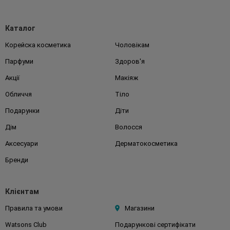
Каталог
Корейска косметика
Чоловікам
Парфуми
Здоров'я
Акції
Макіяж
Обличчя
Тіло
Подарунки
Діти
Дім
Волосся
Аксесуари
Дерматокосметика
Бренди
Клієнтам
Правила та умови
Магазини
Watsons Club
Подарункові сертифікати