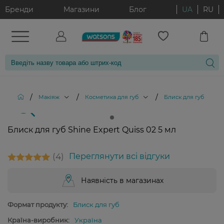
Бренди
Магазини
Блог
UA
RU
/
/
/
/
Макіяж
Косметика для губ
Блиск для губ
Б
Блиск для губ Shine Expert Quiss 02 5 мл
4
Переглянути всі відгуки
Наявність в магазинах
Формат продукту:
Блиск для губ
Країна-виробник:
Україна