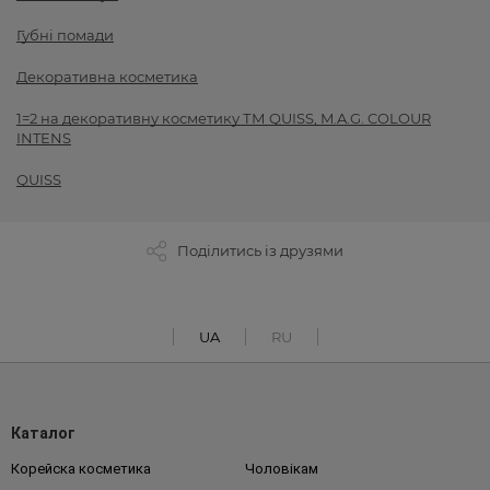
Губні помади
Декоративна косметика
1=2 на декоративну косметику ТМ QUISS, M.A.G. COLOUR
INTENS
QUISS
Поділитись із друзями
UA
RU
Каталог
Корейска косметика
Чоловікам