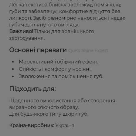
Легка текстура блиску зволожує, пом’якшує
губи та забезпечує комфортне відчуття без
липкості. Засіб рівномірно наноситься і надає
губам доглянутого вигляду.
Важливо!
Тільки для зовнішнього
застосування.
Основні переваги
Quiss Shine Expert
Мерехтливий і об’ємний ефект.
Стійкість і комфорт у носінні.
Зволоження та пом’якшення губ.
Підходить для:
Щоденного використання або створення
виразного сяючого образу.
Для будь-якого типу шкіри губ.
Країна-виробник:
Україна