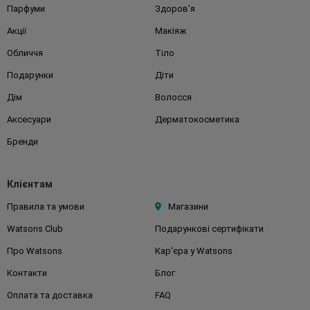
Парфуми
Здоров'я
Акції
Макіяж
Обличчя
Тіло
Подарунки
Діти
Дім
Волосся
Аксесуари
Дерматокосметика
Бренди
Клієнтам
Правила та умови
Магазини
Watsons Club
Подарункові сертифікати
Про Watsons
Кар'єра у Watsons
Контакти
Блог
Оплата та доставка
FAQ