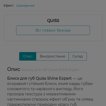
Ефект:
Шимерний
QUISS
Всі товари бренда
Опис
Використання
Склад
Опис
блиску для губ Quiss Shine Expert
Блиск для губ Quiss Shine Expert
— це
яскравий і стійкий блиск, який надає губам
соковитого та чарівного вигляду. Його
прозора текстура з мерехтливими
частинками створює ефект об’єму та сяйва,
підкреслюючи природну красу губ.