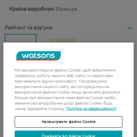
Країна-виробник:
Франція
Рейтинг та відгуки
0
0 відгуків
З 0 відгуків
Ми використовуємо файли Cookie, щоб забезпечити
правильну роботу нашого веб-сайту та надати вам
Доставка
максимально зручні можливості. Продовжуючи
використання нашого сайту, ви погоджуєтесь на
використання файлів Cookie. Якщо ви хочете дізнатися
Нова пошта
більше про використання нами файлів Cookie та/або
У відділення Нової пошти - 99 грн,
змінити свої вподобання щодо файлів Cookie, будь
ласка, відвідайте сторінку
Політіка конфіденційності
безкоштовно від 699 грн
Укрпошта
Налаштувати файли Cookie
Вартість доставки - 79 грн, безкоштовна
доставка від - 599 грн
Прийняти всі файли Cookie