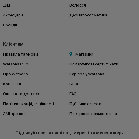
Дім
Волосся
Аксесуари
Дерматокосметика
Бренди
Клієнтам
Правила та умови
Магазини
Watsons Club
Подарункові сертифікати
Про Watsons
Кар'єра у Watsons
Контакти
Блог
Оплата та доставка
FAQ
Політика конфіденційності
Публічна оферта
ЗМІ про нас
Повернення замовлення
Підписуйтесь
на наші соц. мережі
та месенджери