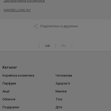
Декоративна косметика
MAYBELLINE NY
Поділитись із друзями
UA
RU
Каталог
Корейска косметика
Чоловікам
Парфуми
Здоров'я
Акції
Макіяж
Обличчя
Тіло
Подарунки
Діти