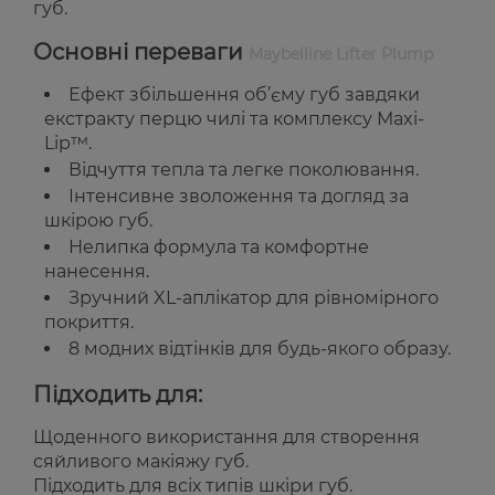
губ.
Основні переваги
Maybelline Lifter Plump
Ефект збільшення об’єму губ завдяки
екстракту перцю чилі та комплексу Maxi-
Lip™.
Відчуття тепла та легке поколювання.
Інтенсивне зволоження та догляд за
шкірою губ.
Нелипка формула та комфортне
нанесення.
Зручний XL-аплікатор для рівномірного
покриття.
8 модних відтінків для будь-якого образу.
Підходить для:
Щоденного використання для створення
сяйливого макіяжу губ.
Підходить для всіх типів шкіри губ.