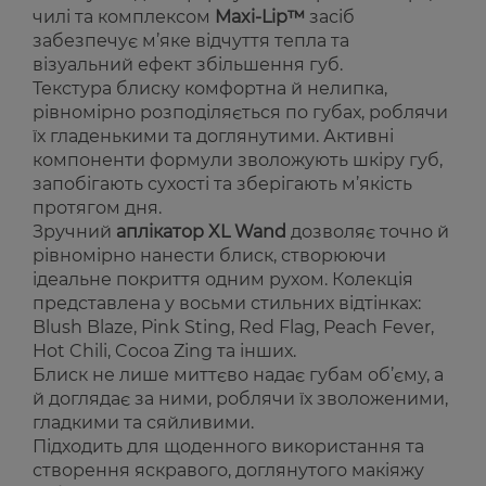
чилі та комплексом
Maxi-Lip™
засіб
забезпечує м’яке відчуття тепла та
візуальний ефект збільшення губ.
Текстура блиску комфортна й нелипка,
рівномірно розподіляється по губах, роблячи
їх гладенькими та доглянутими. Активні
компоненти формули зволожують шкіру губ,
запобігають сухості та зберігають м’якість
протягом дня.
Зручний
аплікатор XL Wand
дозволяє точно й
рівномірно нанести блиск, створюючи
ідеальне покриття одним рухом. Колекція
представлена у восьми стильних відтінках:
Blush Blaze, Pink Sting, Red Flag, Peach Fever,
Hot Chili, Cocoa Zing
та інших.
Блиск не лише миттєво надає губам об’єму, а
й доглядає за ними, роблячи їх зволоженими,
гладкими та сяйливими.
Підходить для щоденного використання та
створення яскравого, доглянутого макіяжу