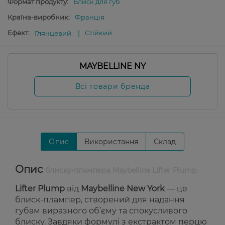
Формат продукту:
Блиск для губ
Країна-виробник:
Франція
Ефект:
Стійкий
Глянцевий
MAYBELLINE NY
Всі товари бренда
Опис
Використання
Склад
Опис
блиску-плампера Maybelline Lifter Plump
Lifter Plump
від
Maybelline New York
— це
блиск-плампер, створений для надання
губам виразного об’єму та спокусливого
блиску. Завдяки формулі з екстрактом перцю