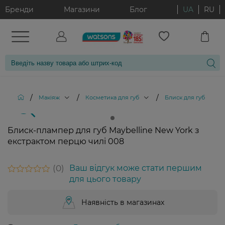
Бренди
Магазини
Блог
UA
RU
/
/
/
/
Макіяж
Косметика для губ
Блиск для губ
Б
Блиск-плампер для губ Maybelline New York з
екстрактом перцю чилі 008
0
Ваш відгук може стати першим
для цього товару
Наявність в магазинах