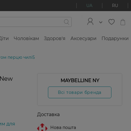
UA
RU
Діти
Чоловікам
Здоров'я
Аксесуари
Подарунки
ктом перцю чилі5
 New
MAYBELLINE NY
Всі товари бренда
Доставка
им для
Нова пошта