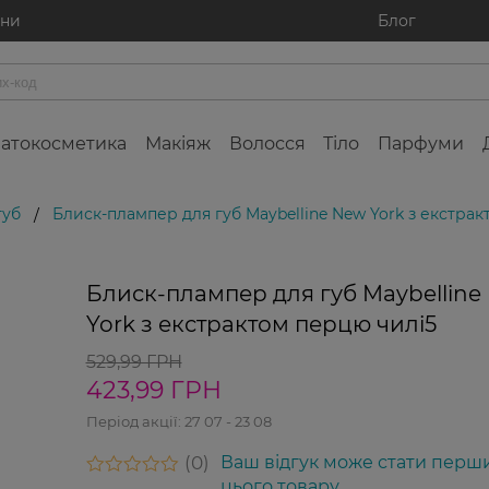
ини
Блог
атокосметика
Макіяж
Волосся
Тіло
Парфуми
губ
Блиск-плампер для губ Maybelline New York з екстра
/
0%
Блиск-плампер для губ Maybelline
York з екстрактом перцю чилі5
529,99 ГРН
423,99 ГРН
Період акції:
27 07 - 23 08
0
Ваш відгук може стати перш
цього товару