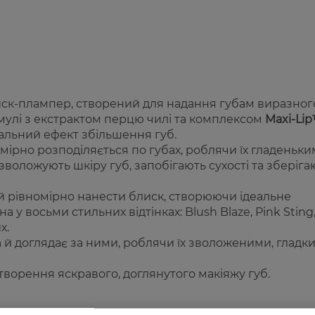
ск-плампер, створений для надання губам виразног
мулі з екстрактом перцю чилі та комплексом
Maxi-Li
зуальний ефект збільшення губ.
мірно розподіляється по губах, роблячи їх гладеньки
оложують шкіру губ, запобігають сухості та зберіга
й рівномірно нанести блиск, створюючи ідеальне
а у восьми стильних відтінках:
Blush Blaze, Pink Sting
х.
а й доглядає за ними, роблячи їх зволоженими, гладк
ворення яскравого, доглянутого макіяжу губ.