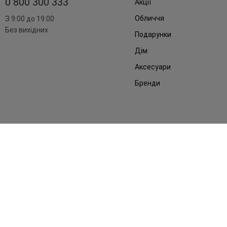
0 800 300 333
Акції
Обличчя
З 9:00 до 19:00
Без вихідних
Подарунки
Дім
Аксесуари
Бренди