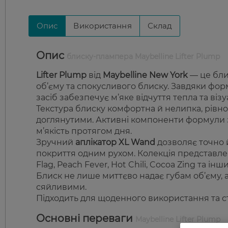
Опис
Використання
Склад
Опис
блиску-плампера Maybelline Lifter Plump
Lifter Plump
від
Maybelline New York
— це бли
об’єму та спокусливого блиску. Завдяки фор
засіб забезпечує м’яке відчуття тепла та ві
Текстура блиску комфортна й нелипка, рівно
доглянутими. Активні компоненти формули зв
м’якість протягом дня.
Зручний
аплікатор XL Wand
дозволяє точно 
покриття одним рухом. Колекція представлен
Flag, Peach Fever, Hot Chili, Cocoa Zing
та інши
Блиск не лише миттєво надає губам об’єму, 
сяйливими.
Підходить для щоденного використання та ст
Основні переваги
Maybelline Lifter Plump