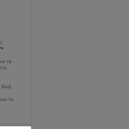
о
p™
ми та
ють
, Red
ими та