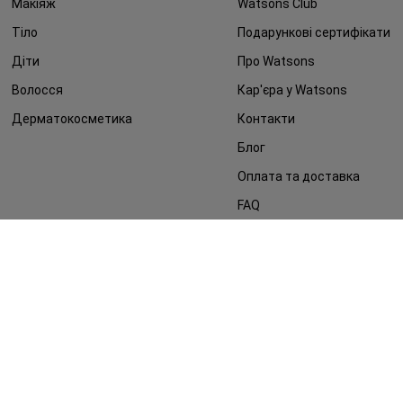
Макіяж
Watsons Club
Тіло
Подарункові сертифікати
Діти
Про Watsons
Волосся
Кар'єра у Watsons
Дерматокосметика
Контакти
Блог
Оплата та доставка
FAQ
Політика конфіденційності
Публічна оферта
ЗМІ про нас
Повернення замовлення