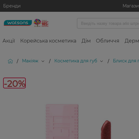
Бренди
Магаз
Акції
Корейська косметика
Дім
Обличчя
Дерм
Макіяж
Косметика для губ
Блиск для 
/
/
/
-2
-20%