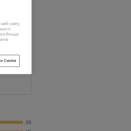
 веб-сайту
нашого
ися більше
айлів
и Cookie
0