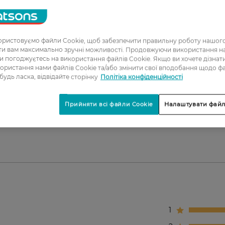
стракту перцю чилі та комплексу Maxi-Lip™.
рою губ.
ристовуємо файли Cookie, щоб забезпечити правильну роботу нашого
ня.
ати вам максимально зручні можливості. Продовжуючи використання 
покриття.
ви погоджуєтесь на використання файлів Cookie. Якщо ви хочете дізнат
ористання нами файлів Cookie та/або змінити свої вподобання щодо ф
.
 будь ласка, відвідайте сторінку
Політіка конфіденційності
Прийняти всі файли Cookie
Налаштувати файл
ливого макіяжу губ.
1