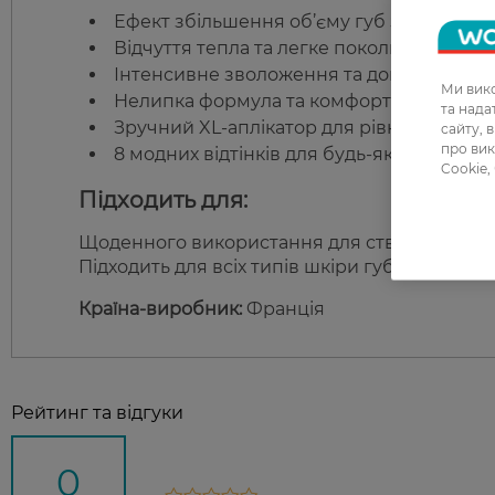
Ефект збільшення об’єму губ завдяки ек
Відчуття тепла та легке поколювання.
Інтенсивне зволоження та догляд за шкі
Ми вико
Нелипка формула та комфортне нанесен
та над
Зручний XL-аплікатор для рівномірного 
сайту, 
про вик
8 модних відтінків для будь-якого образу
Cookie,
Підходить для:
Щоденного використання для створення сяй
Підходить для всіх типів шкіри губ.
Країна-виробник:
Франція
Рейтинг та відгуки
0