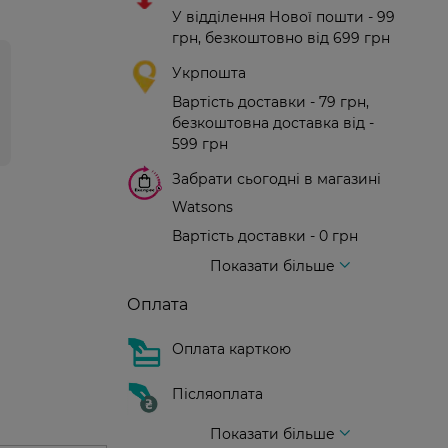
У відділення Нової пошти - 99
грн, безкоштовно від 699 грн
Укрпошта
Вартість доставки - 79 грн,
безкоштовна доставка від -
599 грн
Забрати сьогодні в магазині
Watsons
Вартість доставки - 0 грн
Вартість доставки - 99 грн, безкоштовна доставка від - 699 грн
Доставка кур'єром нової пошти
Вартість доставки - 150 грн (до парадного)
Показати більше
Оплата
Оплата карткою
Післяоплата
Показати більше