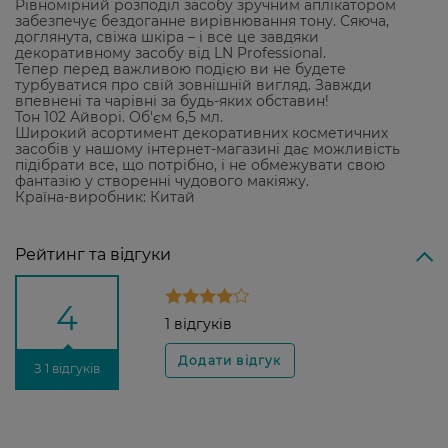
Рівномірний розподіл засобу зручним аплікатором
забезпечує бездоганне вирівнювання тону. Сяюча,
доглянута, свіжа шкіра – і все це завдяки
декоративному засобу від LN Professional.
Тепер перед важливою подією ви не будете
турбуватися про свій зовнішній вигляд. Завжди
впевнені та чарівні за будь-яких обставин!
Тон 102 Айворі. Об'єм 6,5 мл.
Широкий асортимент декоративних косметичних
засобів у нашому інтернет-магазині дає можливість
підібрати все, що потрібно, і не обмежувати свою
фантазію у створенні чудового макіяжу.
Країна-виробник: Китай
Рейтинг та відгуки
4
1 відгуків
З 1 відгуків