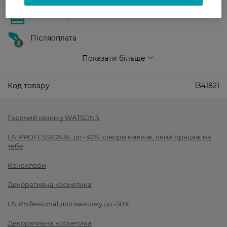
Оплата карткою
Післяоплата
Показати більше
Код товару
1341821
Гарячий сезон у WATSONS
LN PROFESSIONAL до -30%: створи макіяж, який працює на
тебе
Консилери
Декоративна косметика
LN Professional для макіяжу до -30%
Декоративна косметика