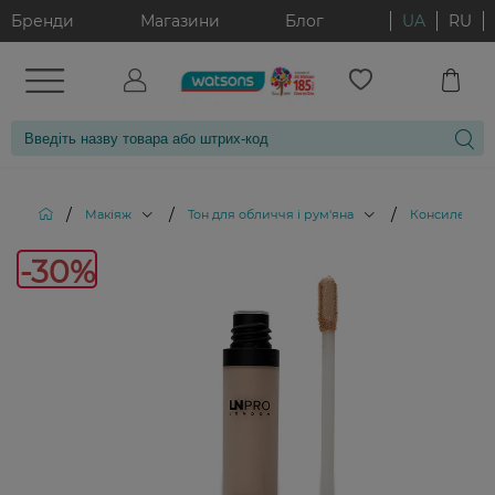
Бренди
Магазини
Блог
UA
RU
/
/
/
Макіяж
Тон для обличчя і рум'яна
Консилери
-30%
-30%