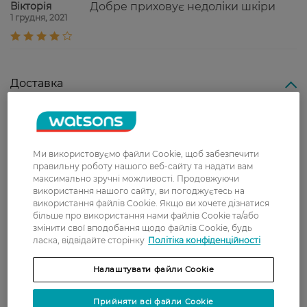
Вікторія
Добре приховує недоліки шкіри
1 грудня, 2021
Доставка
Нова пошта
У відділення Нової пошти - 99 грн,
безкоштовно від 699 грн
Ми використовуємо файли Cookie, щоб забезпечити
правильну роботу нашого веб-сайту та надати вам
Укрпошта
максимально зручні можливості. Продовжуючи
використання нашого сайту, ви погоджуєтесь на
Вартість доставки - 79 грн, безкоштовна
використання файлів Cookie. Якщо ви хочете дізнатися
доставка від - 599 грн
більше про використання нами файлів Cookie та/або
змінити свої вподобання щодо файлів Cookie, будь
Забрати сьогодні в магазині Watsons
ласка, відвідайте сторінку
Політіка конфіденційності
Вартість доставки - 0 грн
Вартість доставки - 99 грн, безкоштовна доставка від - 699 грн
Налаштувати файли Cookie
Показати більше
Оплата
Прийняти всі файли Cookie