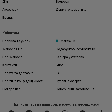
Дім
Волосся
Аксесуари
Дерматокосметика
Бренди
Клієнтам
Правила та умови
Магазини
Watsons Club
Подарункові сертифікати
Про Watsons
Кар'єра у Watsons
Контакти
Блог
Оплата та доставка
FAQ
Політика конфіденційності
Публічна оферта
ЗМІ про нас
Повернення замовлення
Підписуйтесь
на наші соц. мережі
та месенджери