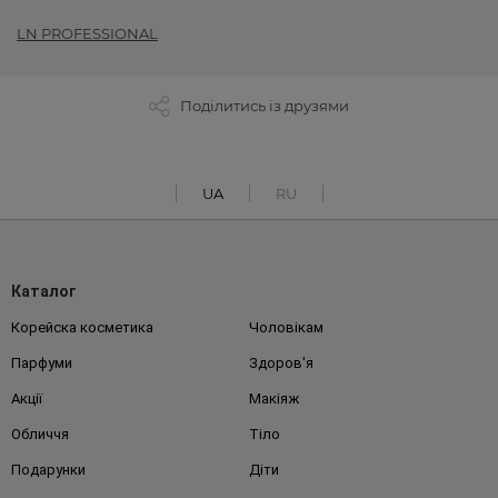
LN PROFESSIONAL
Поділитись із друзями
UA
RU
Каталог
Корейска косметика
Чоловікам
Парфуми
Здоров'я
Акції
Макіяж
Обличчя
Тіло
Подарунки
Діти