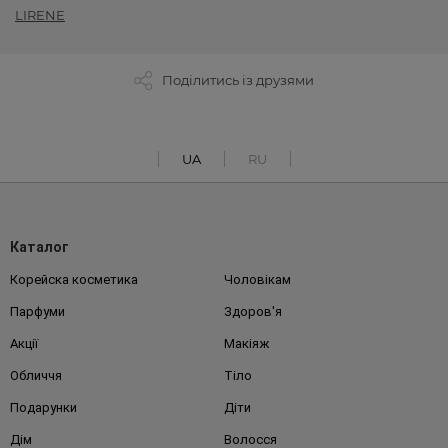
LIRENE
Поділитись із друзями
UA
RU
Каталог
Корейска косметика
Чоловікам
Парфуми
Здоров'я
Акції
Макіяж
Обличчя
Тіло
Подарунки
Діти
Дім
Волосся