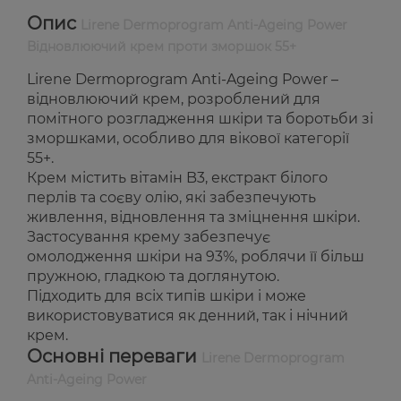
Опис
Lirene Dermoprogram Anti-Ageing Power
Відновлюючий крем проти зморшок 55+
Lirene Dermoprogram Anti-Ageing Power –
відновлюючий крем, розроблений для
помітного розгладження шкіри та боротьби зі
зморшками, особливо для вікової категорії
55+.
Крем містить вітамін B3, екстракт білого
перлів та соєву олію, які забезпечують
живлення, відновлення та зміцнення шкіри.
Застосування крему забезпечує
омолодження шкіри на 93%, роблячи її більш
пружною, гладкою та доглянутою.
Підходить для всіх типів шкіри і може
використовуватися як денний, так і нічний
крем.
Основні переваги
Lirene Dermoprogram
Anti-Ageing Power