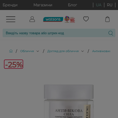
Бренди
Магазини
Блог
UA
RU
/
/
/
Обличчя
Догляд для обличчя
Антивіковий дог
-25%
-25%