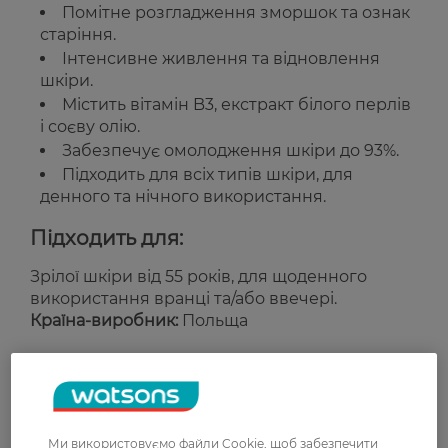
Помітне розгладження зморшок та ознак
старіння.
Інтенсивне живлення та відновлення
шкіри.
Містить вітамін B3, екстракт білого перлів
і соєву олію.
Забезпечує омолодження шкіри до 93%.
Підходить для всіх типів шкіри, для
денного та нічного використання.
Підходить для:
Зрілої шкіри від 55 років, для щоденного
використання вранці та/або ввечері.
Країна-виробник:
Польща
Рейтинг та відгуки
0
Ми використовуємо файли Cookie, щоб забезпечити