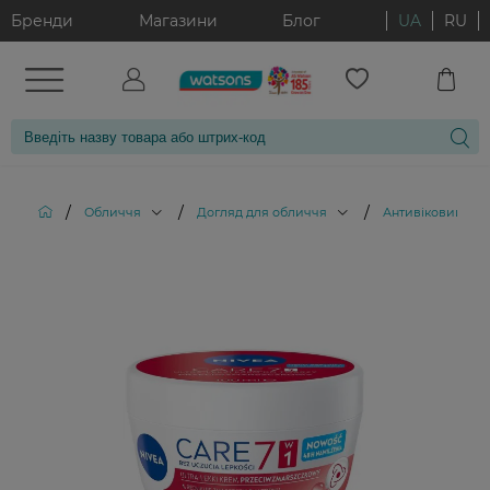
Бренди
Магазини
Блог
UA
RU
/
/
/
Обличчя
Догляд для обличчя
Антивіковий дог