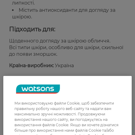
липкості.
Містить антиоксиданти для догляду за
шкірою.
Підходить для:
Щоденного догляду за шкірою обличчя.
Всі типи шкіри, особливо для шкіри, схильної
до появи зморшок.
Країна-виробник:
Україна
Рейтинг та відгуки
0
Ми використовуємо файли Cookie, щоб забезпечити
0 відгуків
правильну роботу нашого веб-сайту та надати вам
максимально зручні можливості. Продовжуючи
З 0 відгуків
використання нашого сайту, ви погоджуєтесь на
використання файлів Cookie. Якщо ви хочете дізнатися
більше про використання нами файлів Cookie та/або