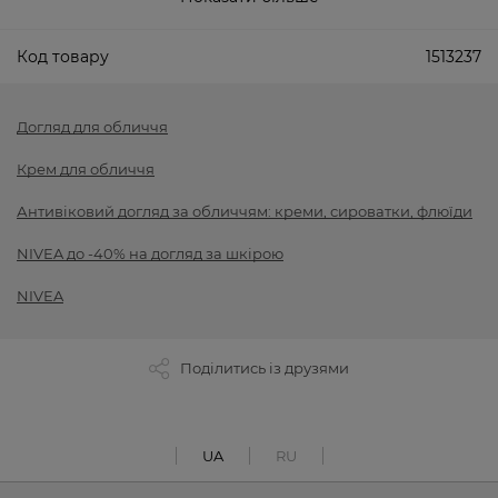
Код товару
1513237
Догляд для обличчя
Крем для обличчя
Антивіковий догляд за обличчям: креми, сироватки, флюїди
NIVEA до -40% на догляд за шкірою
NIVEA
Поділитись із друзями
UA
RU