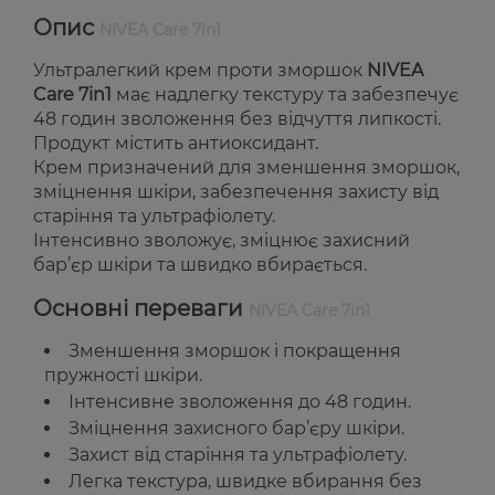
Опис
NIVEA Care 7in1
Ультралегкий крем проти зморшок
NIVEA
Care 7in1
має надлегку текстуру та забезпечує
48 годин зволоження без відчуття липкості.
Продукт містить антиоксидант.
Крем призначений для зменшення зморшок,
зміцнення шкіри, забезпечення захисту від
старіння та ультрафіолету.
Інтенсивно зволожує, зміцнює захисний
бар’єр шкіри та швидко вбирається.
Основні переваги
NIVEA Care 7in1
Зменшення зморшок і покращення
пружності шкіри.
Інтенсивне зволоження до 48 годин.
Зміцнення захисного бар’єру шкіри.
Захист від старіння та ультрафіолету.
Легка текстура, швидке вбирання без