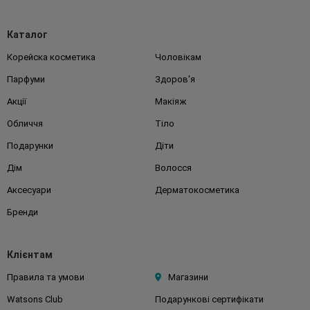
Каталог
Корейска косметика
Чоловікам
Парфуми
Здоров'я
Акції
Макіяж
Обличчя
Тіло
Подарунки
Діти
Дім
Волосся
Аксесуари
Дерматокосметика
Бренди
Клієнтам
Правила та умови
Магазини
Watsons Club
Подарункові сертифікати