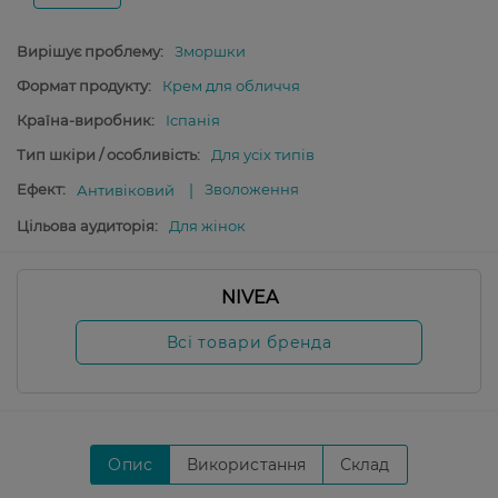
Вирішує проблему:
Зморшки
Формат продукту:
Крем для обличчя
Країна-виробник:
Іспанія
Тип шкіри / особливість:
Для усіх типів
Ефект:
Зволоження
Антивіковий
Цільова аудиторія:
Для жінок
NIVEA
Всі товари бренда
Опис
Використання
Склад