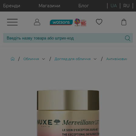
Бренди
Магазини
Блог
UA
RU
/
/
/
Обличчя
Догляд для обличчя
Антивіковий дог