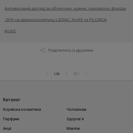
Антивіковий догляд за обличчям: креми, сироватки, флюїди
-20% на дермокосметику LIERAC, NUXE та FILORGA
NUXE
Поділитись із друзями
UA
RU
Каталог
Корейска косметика
Чоловікам
Парфуми
Здоров'я
Акції
Макіяж