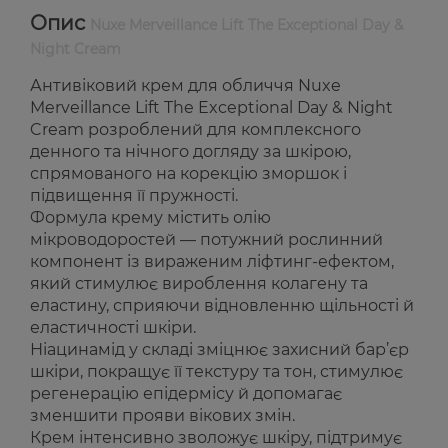
Опис
Nuxe Merveillance Lift The Exceptional Day &
Night Cream
Антивіковий крем для обличчя Nuxe
Merveillance Lift The Exceptional Day & Night
Cream розроблений для комплексного
денного та нічного догляду за шкірою,
спрямованого на корекцію зморшок і
підвищення її пружності.
Формула крему містить олію
мікроводоростей — потужний рослинний
компонент із вираженим ліфтинг-ефектом,
який стимулює вироблення колагену та
еластину, сприяючи відновленню щільності й
еластичності шкіри.
Ніацинамід у складі зміцнює захисний бар’єр
шкіри, покращує її текстуру та тон, стимулює
регенерацію епідермісу й допомагає
зменшити прояви вікових змін.
Крем інтенсивно зволожує шкіру, підтримує