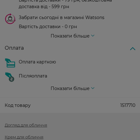
Вартість доставки - 79 грн, безкоштовна
доставка від - 599 грн
Забрати сьогодні в магазині Watsons
Вартість доставки - 0 грн
Вартість доставки - 99 грн, безкоштовна доставка від - 699 грн
Показати більше
Оплата
Оплата карткою
Післяоплата
Показати більше
Код товару
1517710
Догляд для обличчя
Крем для обличчя