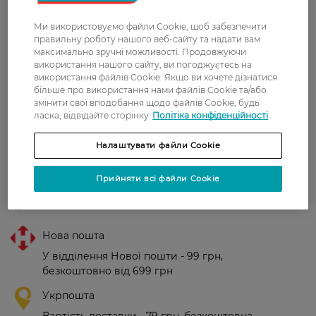
пружності.
Ми використовуємо файли Cookie, щоб забезпечити
Країна-виробник:
Франція
правильну роботу нашого веб-сайту та надати вам
максимально зручні можливості. Продовжуючи
використання нашого сайту, ви погоджуєтесь на
використання файлів Cookie. Якщо ви хочете дізнатися
Рейтинг та відгуки
більше про використання нами файлів Cookie та/або
змінити свої вподобання щодо файлів Cookie, будь
ласка, відвідайте сторінку
Політіка конфіденційності
0
0 відгуків
Налаштувати файли Cookie
З 0 відгуків
Прийняти всі файли Cookie
Доставка
Нова пошта
У відділення Нової пошти - 99 грн,
безкоштовно від 699 грн
Укрпошта