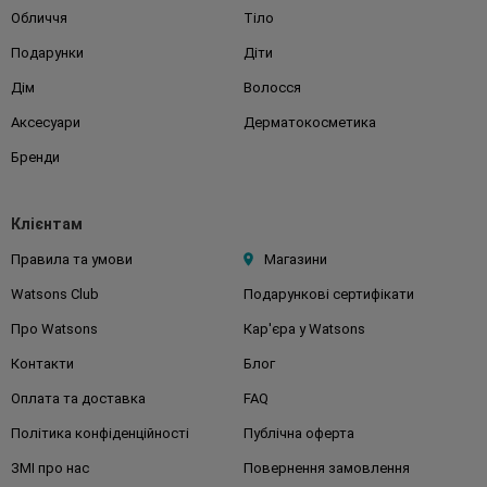
Обличчя
Тіло
Подарунки
Діти
Дім
Волосся
Аксесуари
Дерматокосметика
Бренди
Клієнтам
Правила та умови
Магазини
Watsons Club
Подарункові сертифікати
Про Watsons
Кар'єра у Watsons
Контакти
Блог
Оплата та доставка
FAQ
Політика конфіденційності
Публічна оферта
ЗМІ про нас
Повернення замовлення