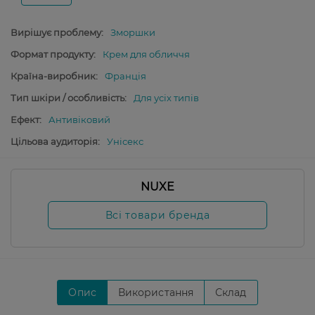
Вирішує проблему:
Зморшки
Формат продукту:
Крем для обличчя
Країна-виробник:
Франція
Тип шкіри / особливість:
Для усіх типів
Ефект:
Антивіковий
Цільова аудиторія:
Унісекс
NUXE
Всі товари бренда
Опис
Використання
Склад