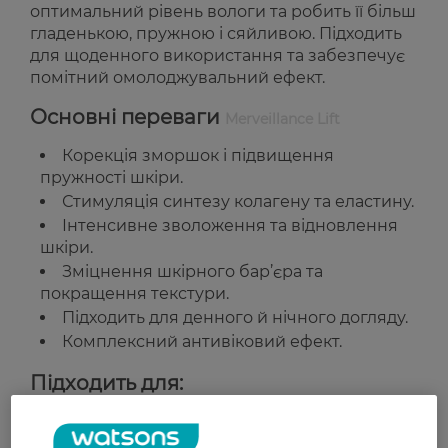
оптимальний рівень вологи та робить її більш
гладенькою, пружною і сяйливою. Підходить
для щоденного використання та забезпечує
помітний омолоджувальний ефект.
Основні переваги
Merveillance Lift
Корекція зморшок і підвищення
пружності шкіри.
Стимуляція синтезу колагену та еластину.
Інтенсивне зволоження та відновлення
шкіри.
Зміцнення шкірного бар’єра та
покращення текстури.
Підходить для денного й нічного догляду.
Комплексний антивіковий ефект.
Підходить для:
Щоденного використання вранці та ввечері.
Шкіри з ознаками вікових змін і втрати