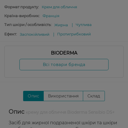
Формат продукту:
Крем для обличчя
Країна-виробник:
Франція
Тип шкіри / особливість:
Чутлива
Жирна
Ефект:
Протигрибковий
Заспокійливий
BIODERMA
Всі товари бренда
Опис
Використання
Склад
Опис
крему для обличчя Bioderma Sensibio DS+
Засіб для жирної подразненої шкіри та шкіри