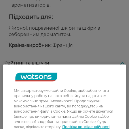
ароматизаторів.
Підходить для:
Жирної, подразненої шкіри та шкіри з
себорейним дерматитом.
Країна-виробник:
Франція
Рейтинг та відгуки
0
0 відгуків
Ми використовуємо файли Cookie, щоб забезпечити
правильну роботу нашого веб-сайту та надати вам
З 0 відгуків
максимально зручні можливості. Продовжуючи
використання нашого сайту, ви погоджуєтесь на
використання файлів Cookie. Якщо ви хочете дізнатися
Доставка
більше про використання нами файлів Cookie та/або
змінити свої вподобання щодо файлів Cookie, будь
Нова пошта
ласка, відвідайте сторінку
Політіка конфіденційності