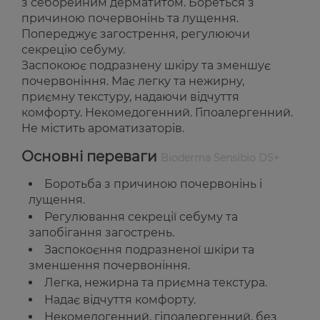
з себорейним дерматитом. Бореться з
причиною почервонінь та лущення.
Попереджує загострення, регулюючи
секрецію себуму.
Заспокоює подразнену шкіру та зменшує
почервоніння. Має легку та нежирну,
приємну текстуру, надаючи відчуття
комфорту. Некомедогенний. Гіпоалергенний.
Не містить ароматизаторів.
Основні переваги
Bioderma Sensibio DS+
Боротьба з причиною почервонінь і
лущення.
Регулювання секреції себуму та
запобігання загострень.
Заспокоєння подразненої шкіри та
зменшення почервоніння.
Легка, нежирна та приємна текстура.
Надає відчуття комфорту.
Некомедогенний, гіпоалергенний, без