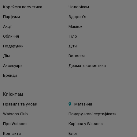
Корейска косметика
Чоловікам
Парфуми
Здоров'я
Акції
Макіяж
Обличчя
Тіло
Подарунки
Діти
Дім
Волосся
Аксесуари
Дерматокосметика
Бренди
Клієнтам
Правила та умови
Магазини
Watsons Club
Подарункові сертифікати
Про Watsons
Кар'єра у Watsons
Контакти
Блог