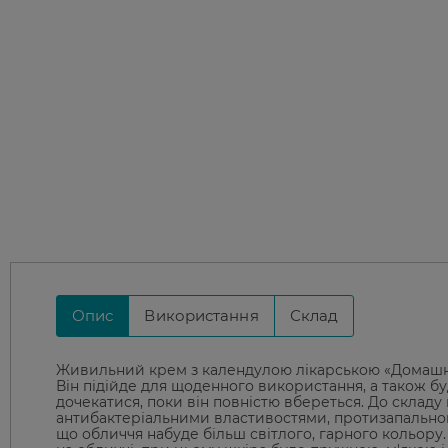
Опис
Використання
Склад
Живильний крем з календулою лікарською «Домашній
Він підійде для щоденного використання, а також б
дочекатися, поки він повністю вбереться. До складу
антибактеріальними властивостями, протизапальною
що обличчя набуде більш світлого, гарного кольору.