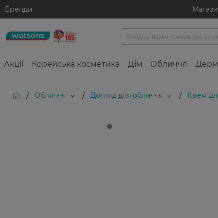
Бренди
Магаз
Акції
Корейська косметика
Дім
Обличчя
Дерм
Обличчя
Догляд для обличчя
Крем дл
/
/
/