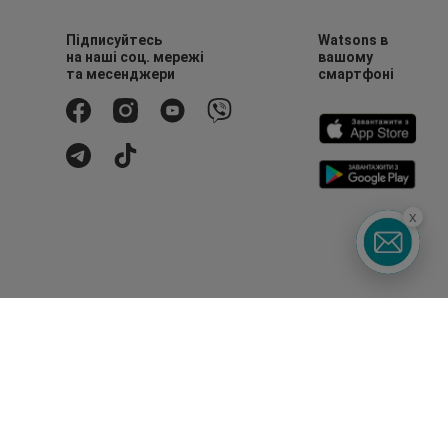
Підписуйтесь
Watsons в
на наші соц. мережі
вашому
та месенджери
смартфоні
x