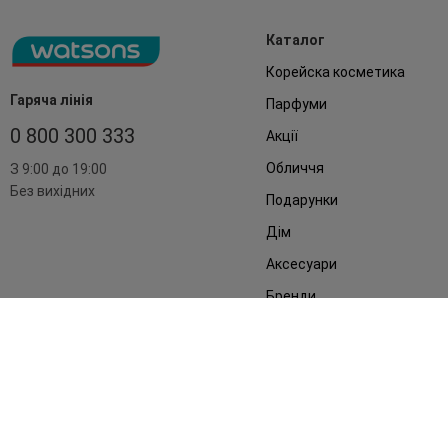
Каталог
Корейска косметика
Гаряча лінія
Парфуми
0 800 300 333
Акції
Обличчя
З 9:00 до 19:00
Без вихідних
Подарунки
Дім
Аксесуари
Бренди