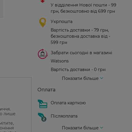
У відділення Нової пошти - 99
грн, безкоштовно від 699 грн
Укрпошта
Вартість доставки - 79 грн,
безкоштовна доставка від -
599 грн
Забрати сьогодні в магазині
Watsons
Вартість доставки - 0 грн
Вартість доставки - 99 грн, безкоштовна доставка від - 699 грн
Доставка кур'єром нової пошти
Вартість доставки - 150 грн (до парадного)
Показати більше
Оплата
Оплата карткою
иччя.
го лише
Післяоплата
ітите,
воніння
Показати більше