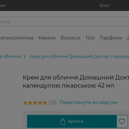
ини
Блог
атокосметика
Макіяж
Волосся
Тіло
Парфуми
я обличчя
Крем для обличчя Домашний Доктор З календ
/
Крем для обличчя Домашний Докт
календулою лікарською 42 мл
13
Переглянути всі відгуки