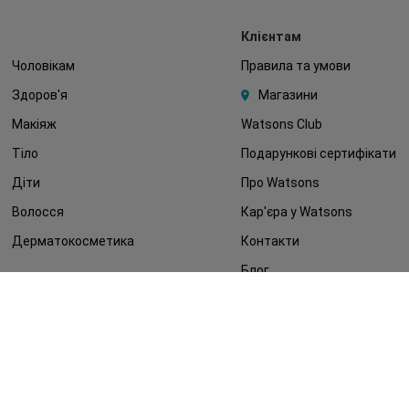
Клієнтам
Чоловікам
Правила та умови
Здоров'я
Магазини
Макіяж
Watsons Club
Тіло
Подарункові сертифікати
Діти
Про Watsons
Волосся
Кар'єра у Watsons
Дерматокосметика
Контакти
Блог
Оплата та доставка
FAQ
Політика конфіденційності
Публічна оферта