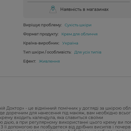
Наявність в магазинах
Вирішує проблему:
Сухість шкіри
Формат продукту:
Крем для обличчя
Країна-виробник:
Україна
Тип шкіри / особливість:
Для усіх типів
Ефект:
Живлення
 Доктор» - це відмінний помічник у догляді за шкірою обл
уде доречним для нанесення під макіяж, вам необхідно всьо
 крему входить календула, яка славиться своїми
 дією, а при регулярному використанні цього крему ви пом
 З її допомогою ви позбудетеся від дрібних висипів і почер