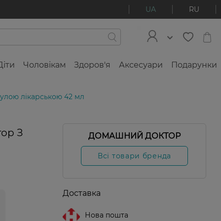
UA
RU
Діти
Чоловікам
Здоров'я
Аксесуари
Подарунки
улою лікарською 42 мл
ор З
ДОМАШНИЙ ДОКТОР
Всі товари бренда
Доставка
Нова пошта