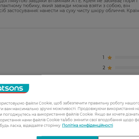
 доглянутою завдяки вітамінам А і Е. Крем не забиває пори 
мпактному тюбику, який завжди можна взяти з собою, він
іб застосування: нанести на суху чисту шкіру обличчя. Країн
1
2
3
4
5
ристовуємо файли Cookie, щоб забезпечити правильну роботу нашого
ати вам максимально зручні можливості. Продовжуючи використання 
ви погоджуєтесь на використання файлів Cookie. Якщо ви хочете дізнат
 сушит, неплохо увлажняет, хватает на месяц-два, дл
ористання нами файлів Cookie та/або змінити свої вподобання щодо ф
кожу.
 будь ласка, відвідайте сторінку
Політіка конфіденційності