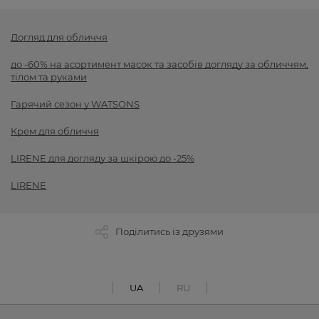
Догляд для обличчя
до -60% на асортимент масок та засобів догляду за обличчям,
тілом та руками
Гарячий сезон у WATSONS
Крем для обличчя
LIRENE для догляду за шкірою до -25%
LIRENE
Поділитись із друзями
UA
RU