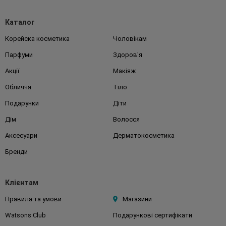
Каталог
Корейска косметика
Чоловікам
Парфуми
Здоров'я
Акції
Макіяж
Обличчя
Тіло
Подарунки
Діти
Дім
Волосся
Аксесуари
Дерматокосметика
Бренди
Клієнтам
Правила та умови
Магазини
Watsons Club
Подарункові сертифікати