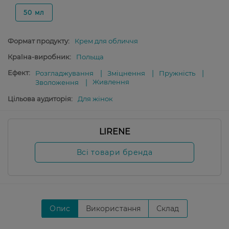
50 мл
Формат продукту:
Крем для обличчя
Країна-виробник:
Польща
Ефект:
Розгладжування
Зміцнення
Пружність
Живлення
Зволоження
Цільова аудиторія:
Для жінок
LIRENE
Всі товари бренда
Опис
Використання
Склад