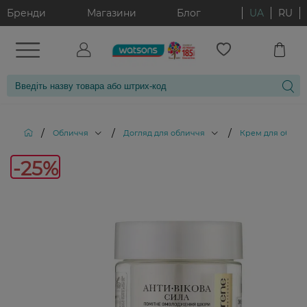
Бренди
Магазини
Блог
UA
RU
/
/
/
Обличчя
Догляд для обличчя
Крем для облич
-25%
-25%