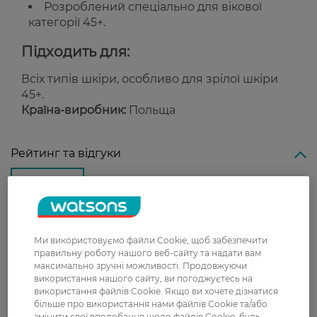
Розроблений спеціально для вікової
категорії 45+.
Підходить для:
Всіх типів шкіри, особливо для зрілої шкіри
45+.
Країна-виробник:
Польща
Рейтинг та відгуки
0
0 відгуків
З 0 відгуків
Ми використовуємо файли Cookie, щоб забезпечити
правильну роботу нашого веб-сайту та надати вам
максимально зручні можливості. Продовжуючи
Доставка
використання нашого сайту, ви погоджуєтесь на
використання файлів Cookie. Якщо ви хочете дізнатися
більше про використання нами файлів Cookie та/або
Нова пошта
змінити свої вподобання щодо файлів Cookie, будь