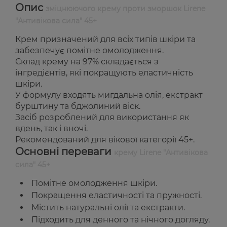
Опис
зміцнюючого крему проти зморшок Lirene
"Антивікова сила" 45+
Крем призначений для всіх типів шкіри та
забезпечує помітне омолодження.
Склад крему на 97% складається з
інгредієнтів, які покращують еластичність
шкіри.
У формулу входять мигдальна олія, екстракт
бурштину та бджолиний віск.
Засіб розроблений для використання як
вдень, так і вночі.
Рекомендований для вікової категорії 45+.
Основні переваги
крему Lirene "Антивікова
сила" 45+
Помітне омолодження шкіри.
Покращення еластичності та пружності.
Містить натуральні олії та екстракти.
Підходить для денного та нічного догляду.