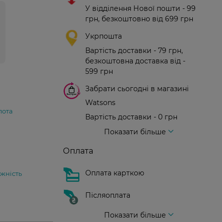
У відділення Нової пошти - 99
грн, безкоштовно від 699 грн
Укрпошта
Вартість доставки - 79 грн,
безкоштовна доставка від -
599 грн
Забрати сьогодні в магазині
Watsons
лота
Вартість доставки - 0 грн
Вартість доставки - 99 грн, безкоштовна доставка від - 699 грн
Доставка кур'єром нової пошти
Вартість доставки - 150 грн (до парадного)
Показати більше
Оплата
Оплата карткою
жність
Післяоплата
Показати більше