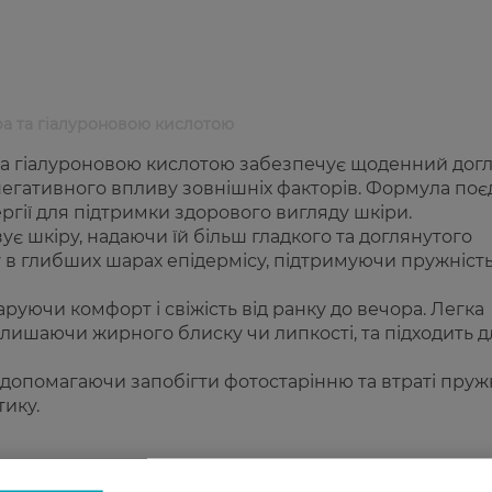
ра та гіалуроновою кислотою
та гіалуроновою кислотою забезпечує щоденний догл
негативного впливу зовнішніх факторів. Формула поє
ергії для підтримки здорового вигляду шкіри.
зує шкіру, надаючи їй більш гладкого та доглянутого
у в глибших шарах епідермісу, підтримуючи пружність
руючи комфорт і свіжість від ранку до вечора. Легка
лишаючи жирного блиску чи липкості, та підходить д
допомагаючи запобігти фотостарінню та втраті пружн
ику.