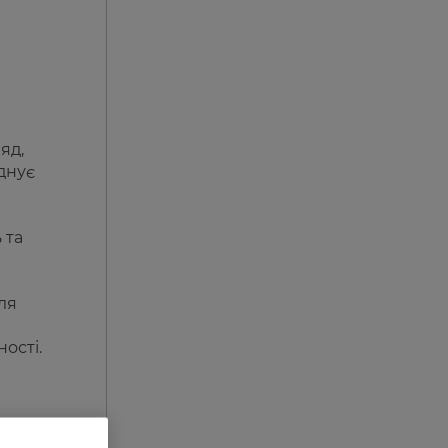
яд,
днує
 та
ля
ості.