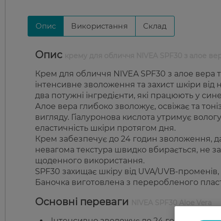
Опис
Використання
Склад
Опис
крему для обличчя NIVEA SPF30 з алое ве
Крем для обличчя NIVEA SPF30 з алое вера 
інтенсивне зволоження та захист шкіри від 
два потужні інгредієнти, які працюють у син
Алое вера глибоко зволожує, освіжає та тоні
вигляду. Гіалуронова кислота утримує волог
еластичність шкіри протягом дня.
Крем забезпечує до 24 годин зволоження, да
невагома текстура швидко вбирається, не за
щоденного використання.
SPF30 захищає шкіру від UVA/UVB-променів, 
Баночка виготовлена з переробленого пласт
Основні переваги
NIVEA SPF30 Aloe Vera
Інтенсивно зволожує до 24 годин.