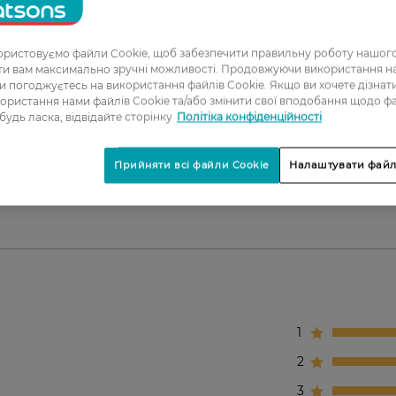
.
ристовуємо файли Cookie, щоб забезпечити правильну роботу нашого
ати вам максимально зручні можливості. Продовжуючи використання 
і.
ви погоджуєтесь на використання файлів Cookie. Якщо ви хочете дізнат
ористання нами файлів Cookie та/або змінити свої вподобання щодо ф
 будь ласка, відвідайте сторінку
Політіка конфіденційності
Прийняти всі файли Cookie
Налаштувати файл
бличчя.
1
2
3