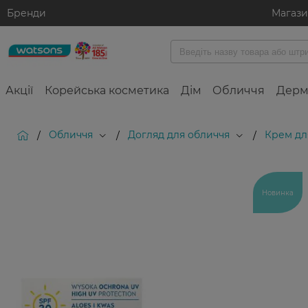
Бренди
Магаз
Акції
Корейська косметика
Дім
Обличчя
Дерм
Обличчя
Догляд для обличчя
Крем дл
/
/
/
Новинка