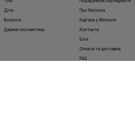
Тіло
Подарункові сертифікати
Діти
Про Watsons
Волосся
Кар'єра у Watsons
Дерматокосметика
Контакти
Блог
Оплата та доставка
FAQ
Політика конфіденційності
Публічна оферта
ЗМІ про нас
Повернення замовлення
©2014 - 2026. Умови використання сайту