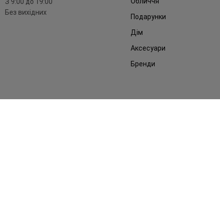
Обличчя
З 9:00 до 19:00
Без вихідних
Подарунки
Дім
Аксесуари
Бренди