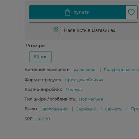
Наявність в магазинах
Розміри
50 мл
Активний компонент:
Гіалуронова кис
Алое вера
Формат продукту:
Крем для обличчя
Країна-виробник:
Польща
Тип шкіри / особливість:
Нормальна
Ефект:
Пру
Зволоження
Захисний
Свіжість
SPF:
SPF 30