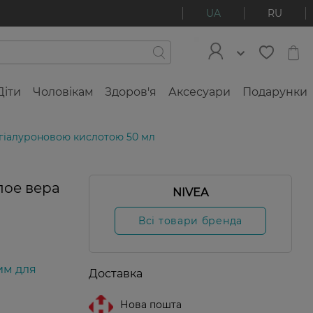
UA
RU
Діти
Чоловікам
Здоров'я
Аксесуари
Подарунки
 гіалуроновою кислотою 50 мл
лое вера
NIVEA
Новинка
Всі товари бренда
им для
Доставка
Нова пошта