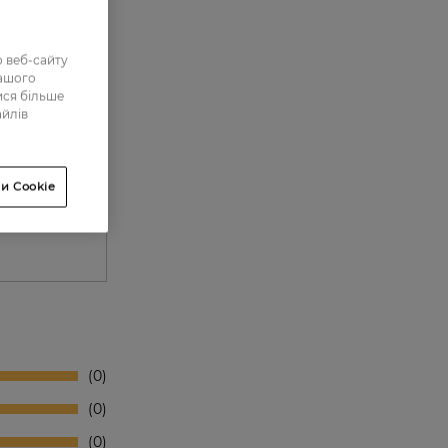
 веб-сайту
нашого
ися більше
айлів
и Cookie
0
0
0