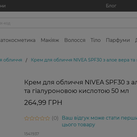
ини
Блог
атокосметика
Макіяж
Волосся
Тіло
Парфуми
я обличчя
Крем для обличчя NIVEA SPF30 з алое вера та
/
Крем для обличчя NIVEA SPF30 з а
та гіалуроновою кислотою 50 мл
264,99 ГРН
0
Ваш відгук може стати перш
цього товару
1541937