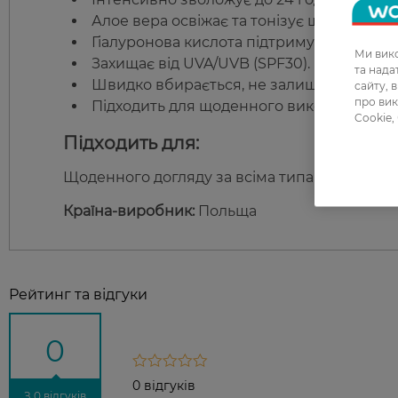
Алое вера освіжає та тонізує шкіру.
Гіалуронова кислота підтримує пружність
Ми вико
Захищає від UVA/UVB (SPF30).
та над
Швидко вбирається, не залишає жирност
сайту, 
про вик
Підходить для щоденного використання.
Cookie,
Підходить для:
Щоденного догляду за всіма типами шкіри о
Країна-виробник:
Польща
Рейтинг та відгуки
0
0 відгуків
З 0 відгуків